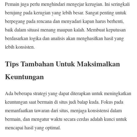
Pemain juga perlu menghindari mengejar kerugian. Ini seringkali
berujung pada kerugian yang lebih besar. Sangat penting untuk
berpegang pada rencana dan menyadari kapan harus berhenti,
baik dalam situasi menang maupun kalah. Membuat keputusan
berdasarkan logika dan analisis akan menghasilkan hasil yang
lebih konsisten.
Tips Tambahan Untuk Maksimalkan
Keuntungan
Ada beberapa strategi yang dapat diterapkan untuk meningkatkan
keuntungan saat bermain di situs judi balap kuda. Fokus pada
memanfaatkan tawaran dari situs, menjaga konsistensi dalam
bermain, dan mengatur waktu secara cerdas adalah kunci untuk
mencapai hasil yang optimal.