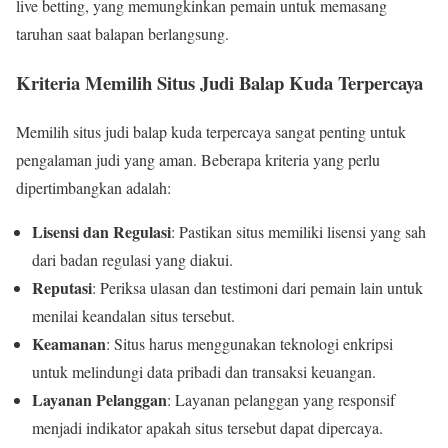
live betting, yang memungkinkan pemain untuk memasang
taruhan saat balapan berlangsung.
Kriteria Memilih Situs Judi Balap Kuda Terpercaya
Memilih situs judi balap kuda terpercaya sangat penting untuk
pengalaman judi yang aman. Beberapa kriteria yang perlu
dipertimbangkan adalah:
Lisensi dan Regulasi
: Pastikan situs memiliki lisensi yang sah
dari badan regulasi yang diakui.
Reputasi
: Periksa ulasan dan testimoni dari pemain lain untuk
menilai keandalan situs tersebut.
Keamanan
: Situs harus menggunakan teknologi enkripsi
untuk melindungi data pribadi dan transaksi keuangan.
Layanan Pelanggan
: Layanan pelanggan yang responsif
menjadi indikator apakah situs tersebut dapat dipercaya.