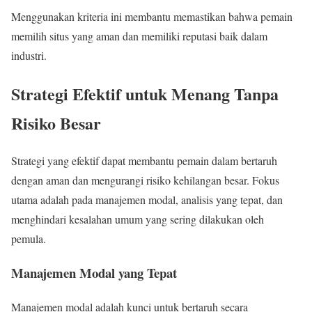
Menggunakan kriteria ini membantu memastikan bahwa pemain
memilih situs yang aman dan memiliki reputasi baik dalam
industri.
Strategi Efektif untuk Menang Tanpa
Risiko Besar
Strategi yang efektif dapat membantu pemain dalam bertaruh
dengan aman dan mengurangi risiko kehilangan besar. Fokus
utama adalah pada manajemen modal, analisis yang tepat, dan
menghindari kesalahan umum yang sering dilakukan oleh
pemula.
Manajemen Modal yang Tepat
Manajemen modal adalah kunci untuk bertaruh secara