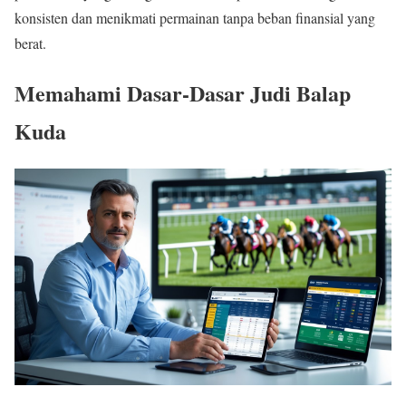
konsisten dan menikmati permainan tanpa beban finansial yang
berat.
Memahami Dasar-Dasar Judi Balap
Kuda