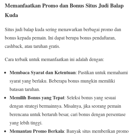
Memanfaatkan Promo dan Bonus Situs Judi Balap
Kuda
Situs judi balap kuda sering menawarkan berbagai promo dan
bonus kepada pemain. Ini dapat berupa bonus pendaftaran,
cashback, atau taruhan gratis.
Cara terbaik untuk memanfaatkan ini adalah dengan:
Membaca Syarat dan Ketentuan
: Pastikan untuk memahami
syarat yang berlaku. Beberapa bonus mungkin memiliki
batasan taruhan.
Memilih Bonus yang Tepat
: Seleksi bonus yang sesuai
dengan strategi bermainnya. Misalnya, jika seorang pemain
berencana untuk bertaruh besar, cari bonus dengan persentase
yang lebih tinggi.
Memantau Promo Berkala
: Banyak situs memberikan promo