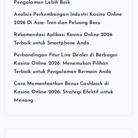
Pengalaman Lebih Baik
Analisis Perkembangan Industri Kasino Online
2026 Di Asia: Tren dan Peluang Baru
Rekomendasi Aplikasi Kasino Online 2026
Terbaik untuk Smartphone Anda
Perbandingan Fitur Live Dealer di Berbagai
Kasino Online 2026: Menemukan Pilihan
Terbaik untuk Pengalaman Bermain Anda
Cara Memanfaatkan Bonus Cashback di
Kasino Online 2026: Strategi Efektif untuk
Menang