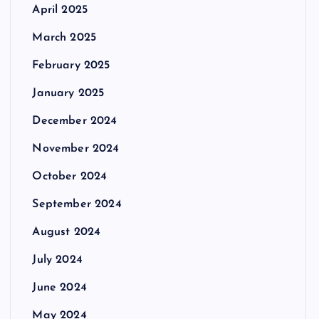
April 2025
March 2025
February 2025
January 2025
December 2024
November 2024
October 2024
September 2024
August 2024
July 2024
June 2024
May 2024