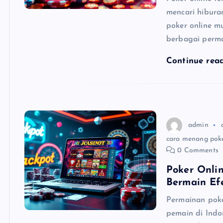
mencari hibur
poker online m
berbagai perma
Continue rea
admin
cara menang poke
0 Comments
Poker Onli
Bermain Efe
Permainan poke
pemain di Indo