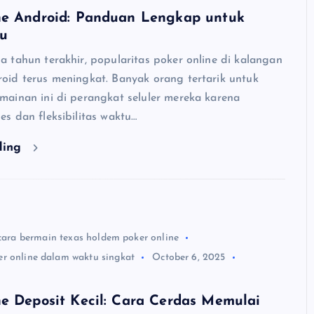
ne Android: Panduan Lengkap untuk
u
 tahun terakhir, popularitas poker online di kalangan
id terus meningkat. Banyak orang tertarik untuk
ainan ini di perangkat seluler mereka karena
s dan fleksibilitas waktu…
ding
cara bermain texas holdem poker online
r online dalam waktu singkat
October 6, 2025
e Deposit Kecil: Cara Cerdas Memulai