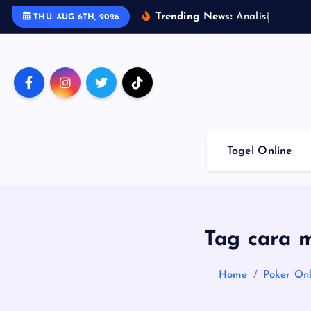
S
Trending News:
A
n
a
l
i
s
i
s
P
e
r
k
e
THU. AUG 6TH, 2026
k
i
p
t
o
c
o
Togel Online
n
t
e
n
t
Tag cara 
Home
Poker On