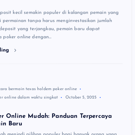
eposit kecil semakin populer di kalangan pemain yang
i permainan tanpa harus menginvestasikan jumlah
deposit yang terjangkau, pemain baru dapat
 poker online dengan…
ding
cara bermain texas holdem poker online
r online dalam waktu singkat
October 5, 2025
er Online Mudah: Panduan Terpercaya
in Baru
elah menjadi pilihan populer bagi banyak orang yang