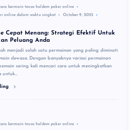
cara bermain texas holdem poker online
r online dalam waktu singkat
October 9, 2025
ne Cepat Menang: Strategi Efektif Untuk
kan Peluang Anda
elah menjadi salah satu permainan yang paling diminati
main dewasa. Dengan banyaknya variasi permainan
 pemain sering kali mencari cara untuk meningkatkan
a untuk…
ding
cara bermain texas holdem poker online