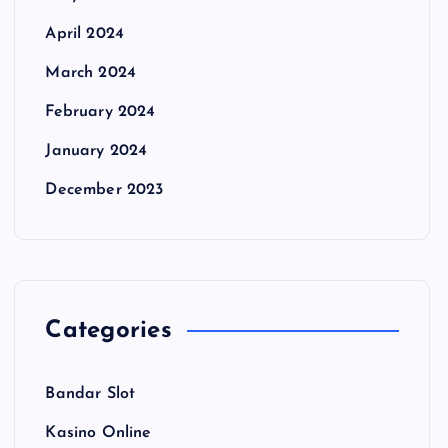
April 2024
March 2024
February 2024
January 2024
December 2023
Categories
Bandar Slot
Kasino Online