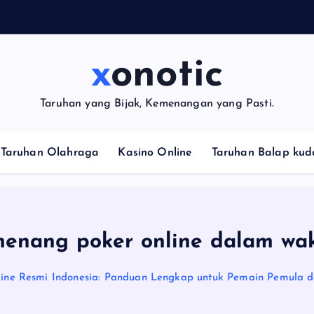
m
xonotic
Taruhan yang Bijak, Kemenangan yang Pasti.
Taruhan Olahraga
Kasino Online
Taruhan Balap kud
menang poker online dalam wak
line Resmi Indonesia: Panduan Lengkap untuk Pemain Pemula 