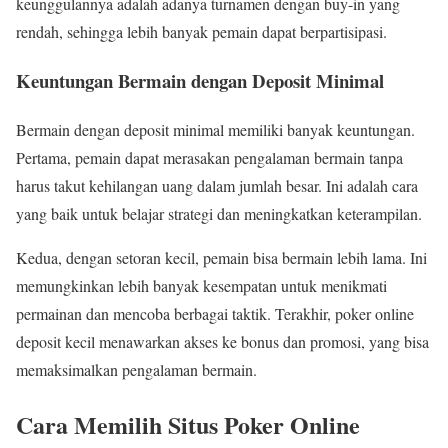
keunggulannya adalah adanya turnamen dengan buy-in yang
rendah, sehingga lebih banyak pemain dapat berpartisipasi.
Keuntungan Bermain dengan Deposit Minimal
Bermain dengan deposit minimal memiliki banyak keuntungan.
Pertama, pemain dapat merasakan pengalaman bermain tanpa
harus takut kehilangan uang dalam jumlah besar. Ini adalah cara
yang baik untuk belajar strategi dan meningkatkan keterampilan.
Kedua, dengan setoran kecil, pemain bisa bermain lebih lama. Ini
memungkinkan lebih banyak kesempatan untuk menikmati
permainan dan mencoba berbagai taktik. Terakhir, poker online
deposit kecil menawarkan akses ke bonus dan promosi, yang bisa
memaksimalkan pengalaman bermain.
Cara Memilih Situs Poker Online