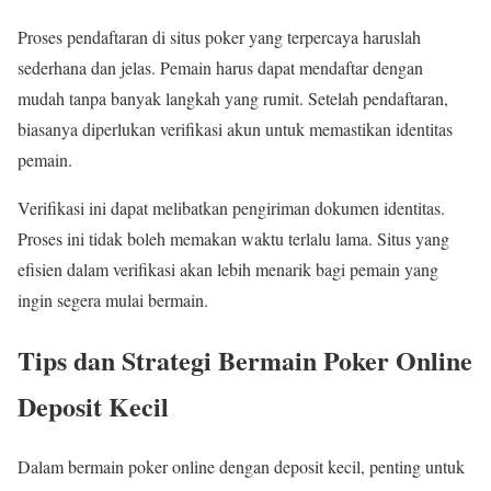
Proses pendaftaran di situs poker yang terpercaya haruslah
sederhana dan jelas. Pemain harus dapat mendaftar dengan
mudah tanpa banyak langkah yang rumit. Setelah pendaftaran,
biasanya diperlukan verifikasi akun untuk memastikan identitas
pemain.
Verifikasi ini dapat melibatkan pengiriman dokumen identitas.
Proses ini tidak boleh memakan waktu terlalu lama. Situs yang
efisien dalam verifikasi akan lebih menarik bagi pemain yang
ingin segera mulai bermain.
Tips dan Strategi Bermain Poker Online
Deposit Kecil
Dalam bermain poker online dengan deposit kecil, penting untuk