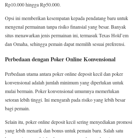
Rp10.000 hingga Rp50.000.
Opsi ini memberikan kesempatan kepada pendatang baru untuk
mengenal permainan tanpa risiko finansial yang besar. Banyak
situs menawarkan jenis permainan ini, termasuk Texas Hold’em
dan Omaha, sehingga pemain dapat memilih sesuai preferensi.
Perbedaan dengan Poker Online Konvensional
Perbedaan utama antara poker online deposit kecil dan poker
konvensional adalah jumlah minimum yang diperlukan untuk
mulai bermain. Poker konvensional umumnya memerlukan
setoran lebih tinggi. Ini mengarah pada risiko yang lebih besar
bagi pemain.
Selain itu, poker online deposit kecil sering menyediakan promosi
yang lebih menarik dan bonus untuk pemain baru. Salah satu