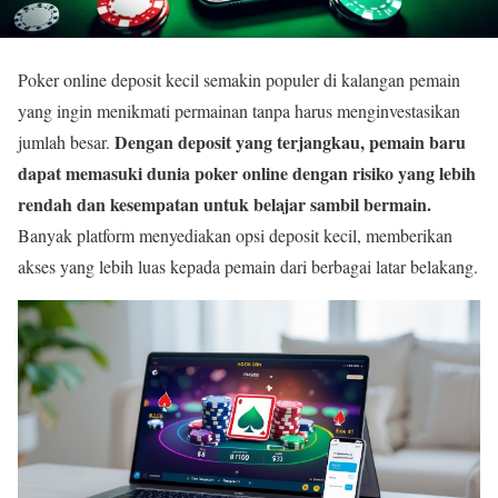
Poker online deposit kecil semakin populer di kalangan pemain
yang ingin menikmati permainan tanpa harus menginvestasikan
Dengan deposit yang terjangkau, pemain baru
jumlah besar.
dapat memasuki dunia poker online dengan risiko yang lebih
rendah dan kesempatan untuk belajar sambil bermain.
Banyak platform menyediakan opsi deposit kecil, memberikan
akses yang lebih luas kepada pemain dari berbagai latar belakang.