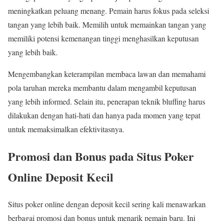
meningkatkan peluang menang. Pemain harus fokus pada seleksi
tangan yang lebih baik. Memilih untuk memainkan tangan yang
memiliki potensi kemenangan tinggi menghasilkan keputusan
yang lebih baik.
Mengembangkan keterampilan membaca lawan dan memahami
pola taruhan mereka membantu dalam mengambil keputusan
yang lebih informed. Selain itu, penerapan teknik bluffing harus
dilakukan dengan hati-hati dan hanya pada momen yang tepat
untuk memaksimalkan efektivitasnya.
Promosi dan Bonus pada Situs Poker
Online Deposit Kecil
Situs poker online dengan deposit kecil sering kali menawarkan
berbagai promosi dan bonus untuk menarik pemain baru. Ini