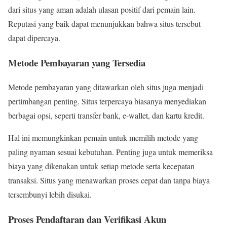
dari situs yang aman adalah ulasan positif dari pemain lain.
Reputasi yang baik dapat menunjukkan bahwa situs tersebut
dapat dipercaya.
Metode Pembayaran yang Tersedia
Metode pembayaran yang ditawarkan oleh situs juga menjadi
pertimbangan penting. Situs terpercaya biasanya menyediakan
berbagai opsi, seperti transfer bank, e-wallet, dan kartu kredit.
Hal ini memungkinkan pemain untuk memilih metode yang
paling nyaman sesuai kebutuhan. Penting juga untuk memeriksa
biaya yang dikenakan untuk setiap metode serta kecepatan
transaksi. Situs yang menawarkan proses cepat dan tanpa biaya
tersembunyi lebih disukai.
Proses Pendaftaran dan Verifikasi Akun