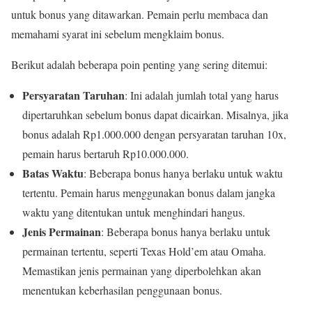
untuk bonus yang ditawarkan. Pemain perlu membaca dan
memahami syarat ini sebelum mengklaim bonus.
Berikut adalah beberapa poin penting yang sering ditemui:
Persyaratan Taruhan
: Ini adalah jumlah total yang harus
dipertaruhkan sebelum bonus dapat dicairkan. Misalnya, jika
bonus adalah Rp1.000.000 dengan persyaratan taruhan 10x,
pemain harus bertaruh Rp10.000.000.
Batas Waktu
: Beberapa bonus hanya berlaku untuk waktu
tertentu. Pemain harus menggunakan bonus dalam jangka
waktu yang ditentukan untuk menghindari hangus.
Jenis Permainan
: Beberapa bonus hanya berlaku untuk
permainan tertentu, seperti Texas Hold’em atau Omaha.
Memastikan jenis permainan yang diperbolehkan akan
menentukan keberhasilan penggunaan bonus.