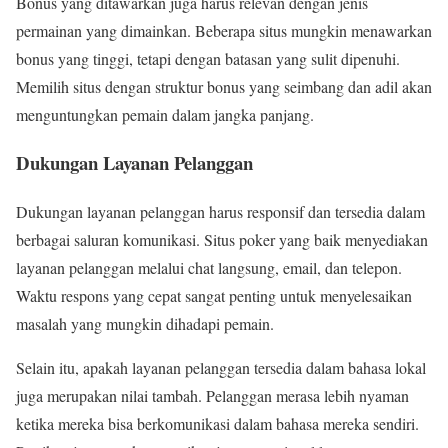
Bonus yang ditawarkan juga harus relevan dengan jenis
permainan yang dimainkan. Beberapa situs mungkin menawarkan
bonus yang tinggi, tetapi dengan batasan yang sulit dipenuhi.
Memilih situs dengan struktur bonus yang seimbang dan adil akan
menguntungkan pemain dalam jangka panjang.
Dukungan Layanan Pelanggan
Dukungan layanan pelanggan harus responsif dan tersedia dalam
berbagai saluran komunikasi. Situs poker yang baik menyediakan
layanan pelanggan melalui chat langsung, email, dan telepon.
Waktu respons yang cepat sangat penting untuk menyelesaikan
masalah yang mungkin dihadapi pemain.
Selain itu, apakah layanan pelanggan tersedia dalam bahasa lokal
juga merupakan nilai tambah. Pelanggan merasa lebih nyaman
ketika mereka bisa berkomunikasi dalam bahasa mereka sendiri.