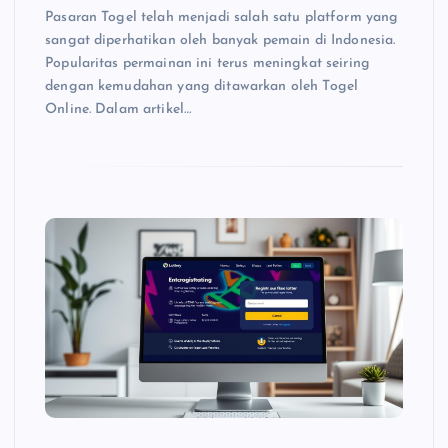
Pasaran Togel telah menjadi salah satu platform yang
sangat diperhatikan oleh banyak pemain di Indonesia.
Popularitas permainan ini terus meningkat seiring
dengan kemudahan yang ditawarkan oleh Togel
Online. Dalam artikel…