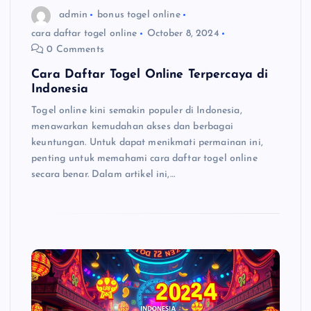
admin
bonus togel online
cara daftar togel online
October 8, 2024
0 Comments
Cara Daftar Togel Online Terpercaya di
Indonesia
Togel online kini semakin populer di Indonesia,
menawarkan kemudahan akses dan berbagai
keuntungan. Untuk dapat menikmati permainan ini,
penting untuk memahami cara daftar togel online
secara benar. Dalam artikel ini,…