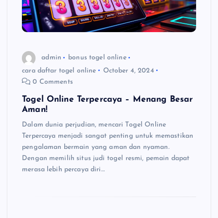
admin
bonus togel online
cara daftar togel online
October 4, 2024
0 Comments
Togel Online Terpercaya – Menang Besar
Aman!
Dalam dunia perjudian, mencari Togel Online
Terpercaya menjadi sangat penting untuk memastikan
pengalaman bermain yang aman dan nyaman.
Dengan memilih situs judi togel resmi, pemain dapat
merasa lebih percaya diri…