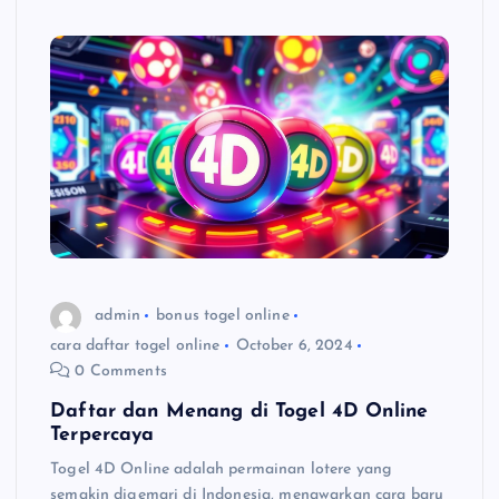
admin
bonus togel online
cara daftar togel online
October 6, 2024
0 Comments
Daftar dan Menang di Togel 4D Online
Terpercaya
Togel 4D Online adalah permainan lotere yang
semakin digemari di Indonesia, menawarkan cara baru