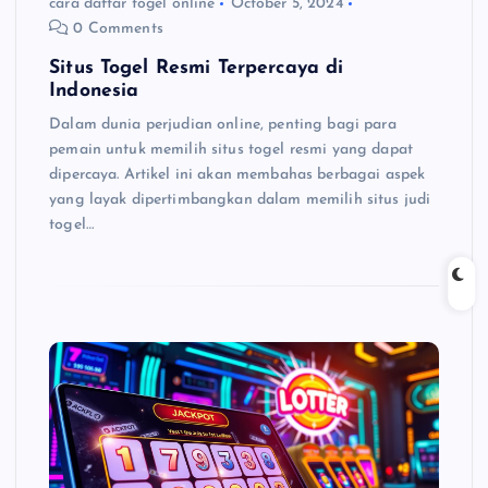
cara daftar togel online
October 5, 2024
0 Comments
Situs Togel Resmi Terpercaya di
Indonesia
Dalam dunia perjudian online, penting bagi para
pemain untuk memilih situs togel resmi yang dapat
dipercaya. Artikel ini akan membahas berbagai aspek
yang layak dipertimbangkan dalam memilih situs judi
togel…