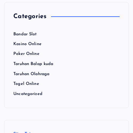
Categories
Bandar Slot
Kasino Online
Poker Online
Taruhan Balap kuda
Taruhan Olahraga
Togel Online
Uncategorized