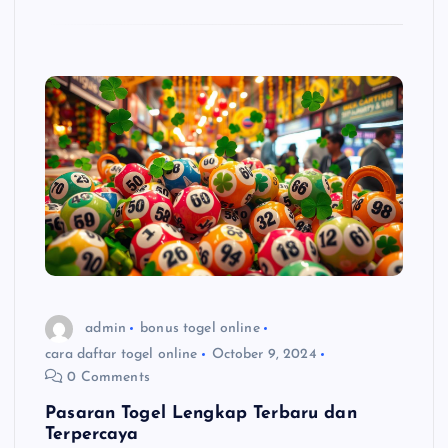
admin
bonus togel online
cara daftar togel online
October 9, 2024
0 Comments
Pasaran Togel Lengkap Terbaru dan
Terpercaya