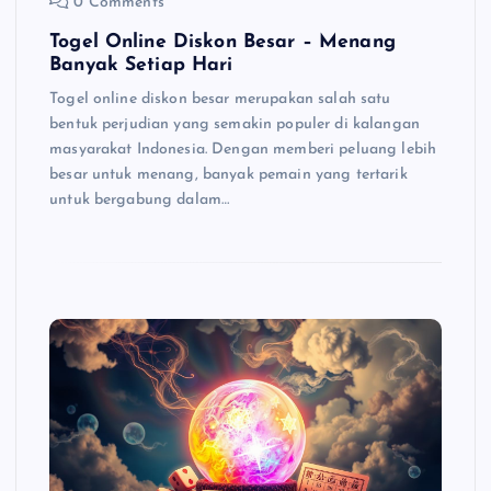
0 Comments
Togel Online Diskon Besar – Menang
Banyak Setiap Hari
Togel online diskon besar merupakan salah satu
bentuk perjudian yang semakin populer di kalangan
masyarakat Indonesia. Dengan memberi peluang lebih
besar untuk menang, banyak pemain yang tertarik
untuk bergabung dalam…