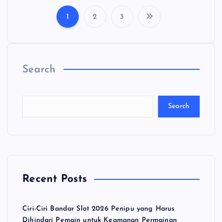
1
2
3
P
o
Search
s
t
Search
s
p
a
Recent Posts
g
Ciri-Ciri Bandar Slot 2026 Penipu yang Harus
i
Dihindari Pemain untuk Keamanan Permainan