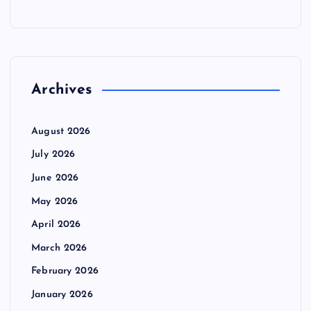
Archives
August 2026
July 2026
June 2026
May 2026
April 2026
March 2026
February 2026
January 2026