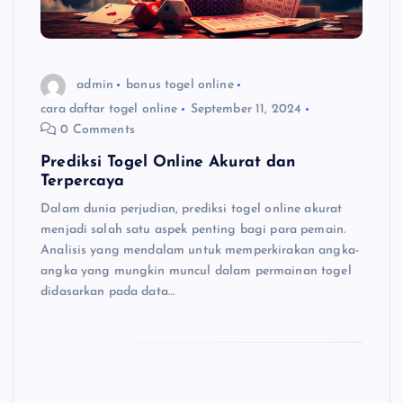
admin
bonus togel online
cara daftar togel online
September 11, 2024
0 Comments
Prediksi Togel Online Akurat dan
Terpercaya
Dalam dunia perjudian, prediksi togel online akurat
menjadi salah satu aspek penting bagi para pemain.
Analisis yang mendalam untuk memperkirakan angka-
angka yang mungkin muncul dalam permainan togel
didasarkan pada data…