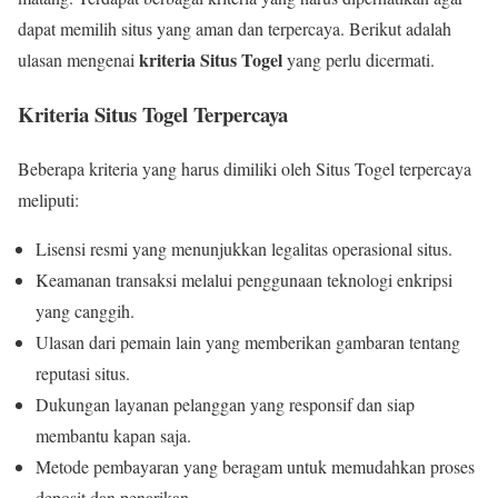
dapat memilih situs yang aman dan terpercaya. Berikut adalah
kriteria Situs Togel
ulasan mengenai
yang perlu dicermati.
Kriteria Situs Togel Terpercaya
Beberapa kriteria yang harus dimiliki oleh Situs Togel terpercaya
meliputi:
Lisensi resmi yang menunjukkan legalitas operasional situs.
Keamanan transaksi melalui penggunaan teknologi enkripsi
yang canggih.
Ulasan dari pemain lain yang memberikan gambaran tentang
reputasi situs.
Dukungan layanan pelanggan yang responsif dan siap
membantu kapan saja.
Metode pembayaran yang beragam untuk memudahkan proses
deposit dan penarikan.