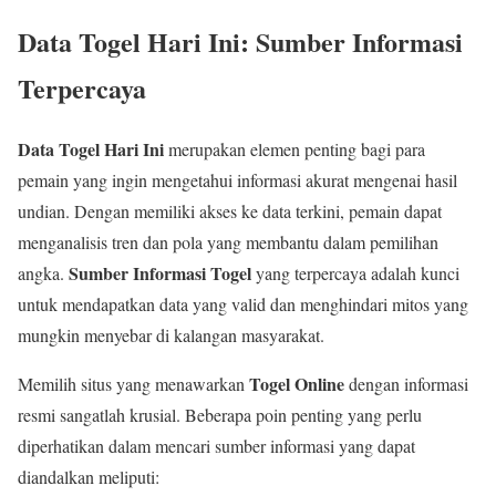
Data Togel Hari Ini: Sumber Informasi
Terpercaya
Data Togel Hari Ini
merupakan elemen penting bagi para
pemain yang ingin mengetahui informasi akurat mengenai hasil
undian. Dengan memiliki akses ke data terkini, pemain dapat
menganalisis tren dan pola yang membantu dalam pemilihan
Sumber Informasi Togel
angka.
yang terpercaya adalah kunci
untuk mendapatkan data yang valid dan menghindari mitos yang
mungkin menyebar di kalangan masyarakat.
Togel Online
Memilih situs yang menawarkan
dengan informasi
resmi sangatlah krusial. Beberapa poin penting yang perlu
diperhatikan dalam mencari sumber informasi yang dapat
diandalkan meliputi: