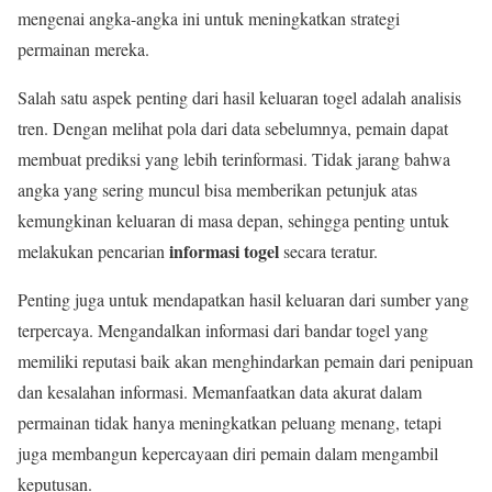
mengenai angka-angka ini untuk meningkatkan strategi
permainan mereka.
Salah satu aspek penting dari hasil keluaran togel adalah analisis
tren. Dengan melihat pola dari data sebelumnya, pemain dapat
membuat prediksi yang lebih terinformasi. Tidak jarang bahwa
angka yang sering muncul bisa memberikan petunjuk atas
kemungkinan keluaran di masa depan, sehingga penting untuk
informasi togel
melakukan pencarian
secara teratur.
Penting juga untuk mendapatkan hasil keluaran dari sumber yang
terpercaya. Mengandalkan informasi dari bandar togel yang
memiliki reputasi baik akan menghindarkan pemain dari penipuan
dan kesalahan informasi. Memanfaatkan data akurat dalam
permainan tidak hanya meningkatkan peluang menang, tetapi
juga membangun kepercayaan diri pemain dalam mengambil
keputusan.