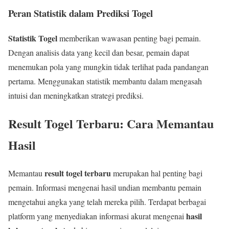
Peran Statistik dalam Prediksi Togel
Statistik Togel
memberikan wawasan penting bagi pemain.
Dengan analisis data yang kecil dan besar, pemain dapat
menemukan pola yang mungkin tidak terlihat pada pandangan
pertama. Menggunakan statistik membantu dalam mengasah
intuisi dan meningkatkan strategi prediksi.
Result Togel Terbaru: Cara Memantau
Hasil
result togel terbaru
Memantau
merupakan hal penting bagi
pemain. Informasi mengenai hasil undian membantu pemain
mengetahui angka yang telah mereka pilih. Terdapat berbagai
hasil
platform yang menyediakan informasi akurat mengenai