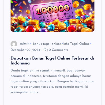
admin
bonus togel online
Info Togel Online
December 20, 2024
0 Comments
Dapatkan Bonus Togel Online Terbesar di
Indonesia
Dunia togel online semakin menarik bagi banyak
pemain di Indonesia, terutama dengan adanya bonus
togel online yang ditawarkan. Dengan berbagai promo
togel terbesar yang tersedia, para pemain memiliki
kesempatan untuk…