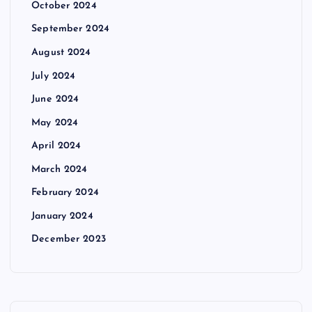
October 2024
September 2024
August 2024
July 2024
June 2024
May 2024
April 2024
March 2024
February 2024
January 2024
December 2023