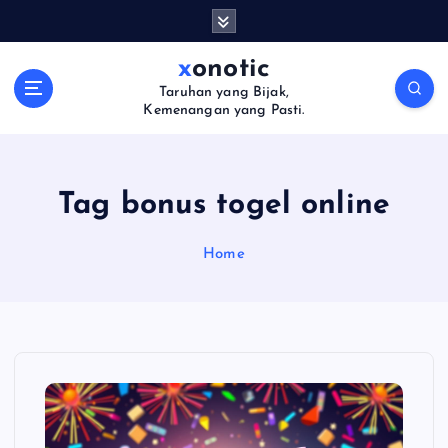
S
k
i
xonotic
p
Taruhan yang Bijak,
t
Kemenangan yang Pasti.
o
c
o
n
Tag bonus togel online
t
e
Home
n
t