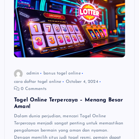
admin
bonus togel online
cara daftar togel online
October 4, 2024
0 Comments
Togel Online Terpercaya – Menang Besar
Aman!
Dalam dunia perjudian, mencari Togel Online
Terpercaya menjadi sangat penting untuk memastikan
pengalaman bermain yang aman dan nyaman.
Dengan memilih situs judi togel resmi, pemain dapat