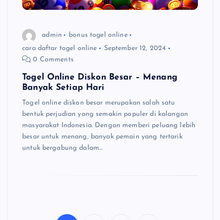
admin
bonus togel online
cara daftar togel online
September 12, 2024
0 Comments
Togel Online Diskon Besar – Menang
Banyak Setiap Hari
Togel online diskon besar merupakan salah satu
bentuk perjudian yang semakin populer di kalangan
masyarakat Indonesia. Dengan memberi peluang lebih
besar untuk menang, banyak pemain yang tertarik
untuk bergabung dalam…