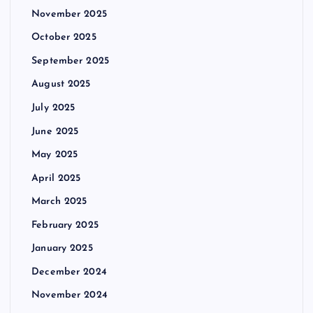
November 2025
October 2025
September 2025
August 2025
July 2025
June 2025
May 2025
April 2025
March 2025
February 2025
January 2025
December 2024
November 2024