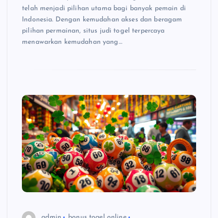
telah menjadi pilihan utama bagi banyak pemain di
Indonesia. Dengan kemudahan akses dan beragam
pilihan permainan, situs judi togel terpercaya
menawarkan kemudahan yang…
admin
bonus togel online