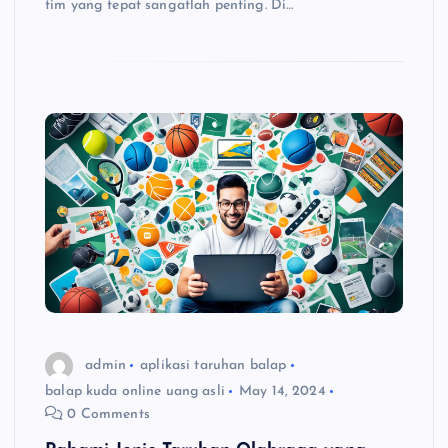
tim yang tepat sangatlah penting. Di…
admin
aplikasi taruhan balap
balap kuda online uang asli
May 14, 2024
0 Comments