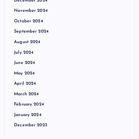
December 2024
November 2024
October 2024
September 2024
August 2024
July 2024
June 2024
May 2024
April 2024
March 2024
February 2024
January 2024
December 2023