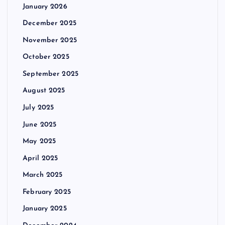
January 2026
December 2025
November 2025
October 2025
September 2025
August 2025
July 2025
June 2025
May 2025
April 2025
March 2025
February 2025
January 2025