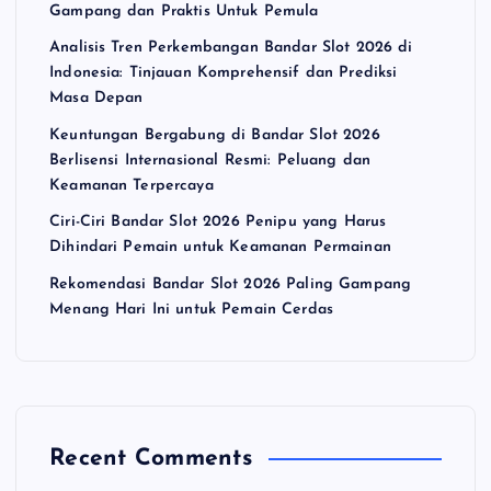
i
Gampang dan Praktis Untuk Pemula
Analisis Tren Perkembangan Bandar Slot 2026 di
n
Indonesia: Tinjauan Komprehensif dan Prediksi
Masa Depan
a
Keuntungan Bergabung di Bandar Slot 2026
Berlisensi Internasional Resmi: Peluang dan
t
Keamanan Terpercaya
i
Ciri-Ciri Bandar Slot 2026 Penipu yang Harus
Dihindari Pemain untuk Keamanan Permainan
o
Rekomendasi Bandar Slot 2026 Paling Gampang
Menang Hari Ini untuk Pemain Cerdas
n
Recent Comments