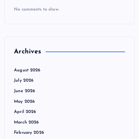
No comments to show.
Archives
August 2026
July 2026
June 2026
May 2026
April 2026
March 2026
February 2026