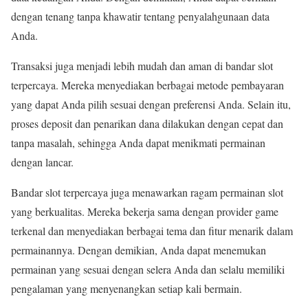
dengan tenang tanpa khawatir tentang penyalahgunaan data
Anda.
Transaksi juga menjadi lebih mudah dan aman di bandar slot
terpercaya. Mereka menyediakan berbagai metode pembayaran
yang dapat Anda pilih sesuai dengan preferensi Anda. Selain itu,
proses deposit dan penarikan dana dilakukan dengan cepat dan
tanpa masalah, sehingga Anda dapat menikmati permainan
dengan lancar.
Bandar slot terpercaya juga menawarkan ragam permainan slot
yang berkualitas. Mereka bekerja sama dengan provider game
terkenal dan menyediakan berbagai tema dan fitur menarik dalam
permainannya. Dengan demikian, Anda dapat menemukan
permainan yang sesuai dengan selera Anda dan selalu memiliki
pengalaman yang menyenangkan setiap kali bermain.