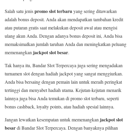
promo slot terbaru
Salah satu jenis
yang sering ditawarkan
adalah bonus deposit. Anda akan mendapatkan tambahan kredit
atau putaran gratis saat melakukan deposit awal atau mengisi
ulang akun Anda. Dengan adanya bonus deposit ini, Anda bisa
memaksimalkan jumlah taruhan Anda dan meningkatkan peluang
jackpot slot besar
memenangkan
.
Tak hanya itu, Bandar Slot Terpercaya juga sering mengadakan
turnamen slot dengan hadiah jackpot yang sangat menggiurkan.
Anda bisa bersaing dengan pemain lain untuk meraih peringkat
tertinggi dan menyabet hadiah utama. Kejutan-kejutan menarik
lainnya juga bisa Anda temukan di promo slot terbaru, seperti
bonus cashback, loyalty points, atau hadiah spesial lainnya.
jackpot slot
Jangan lewatkan kesempatan untuk memenangkan
besar
di Bandar Slot Terpercaya. Dengan banyaknya pilihan