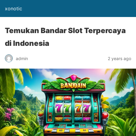
xonotic
Temukan Bandar Slot Terpercaya
di Indonesia
admin
2 years ago