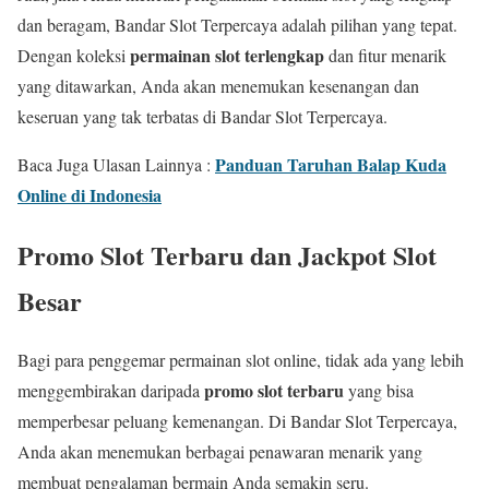
dan beragam, Bandar Slot Terpercaya adalah pilihan yang tepat.
permainan slot terlengkap
Dengan koleksi
dan fitur menarik
yang ditawarkan, Anda akan menemukan kesenangan dan
keseruan yang tak terbatas di Bandar Slot Terpercaya.
Panduan Taruhan Balap Kuda
Baca Juga Ulasan Lainnya :
Online di Indonesia
Promo Slot Terbaru dan Jackpot Slot
Besar
Bagi para penggemar permainan slot online, tidak ada yang lebih
promo slot terbaru
menggembirakan daripada
yang bisa
memperbesar peluang kemenangan. Di Bandar Slot Terpercaya,
Anda akan menemukan berbagai penawaran menarik yang
membuat pengalaman bermain Anda semakin seru.