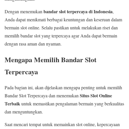
bandar slot terpercaya di Indonesia
Dengan menemukan
,
Anda dapat menikmati berbagai keuntungan dan keseruan dalam
bermain slot online. Selalu pastikan untuk melakukan riset dan
memilih bandar slot yang terpercaya agar Anda dapat bermain
dengan rasa aman dan nyaman.
Mengapa Memilih Bandar Slot
Terpercaya
Pada bagian ini, akan dijelaskan mengapa penting untuk memilih
Situs Slot Online
Bandar Slot Terpercaya dan menemukan
Terbaik
untuk memastikan pengalaman bermain yang berkualitas
dan menguntungkan.
Saat mencari tempat untuk memainkan slot online, kepercayaan