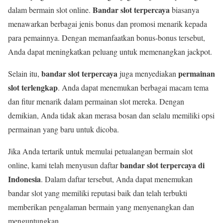
Bandar slot terpercaya
dalam bermain slot online.
biasanya
menawarkan berbagai jenis bonus dan promosi menarik kepada
para pemainnya. Dengan memanfaatkan bonus-bonus tersebut,
Anda dapat meningkatkan peluang untuk memenangkan jackpot.
bandar slot terpercaya
permainan
Selain itu,
juga menyediakan
slot terlengkap
. Anda dapat menemukan berbagai macam tema
dan fitur menarik dalam permainan slot mereka. Dengan
demikian, Anda tidak akan merasa bosan dan selalu memiliki opsi
permainan yang baru untuk dicoba.
Jika Anda tertarik untuk memulai petualangan bermain slot
bandar slot terpercaya di
online, kami telah menyusun daftar
Indonesia
. Dalam daftar tersebut, Anda dapat menemukan
bandar slot yang memiliki reputasi baik dan telah terbukti
memberikan pengalaman bermain yang menyenangkan dan
menguntungkan.