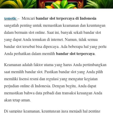
xonotic
bandar slot terpercaya di Indonesia
– Mencari
sangatlah penting untuk memastikan keamanan dan keuntungan
dalam bermain slot online. Saat ini, banyak sekali bandar slot
yang dapat Anda temukan di internet. Namun, tidak semua
bandar slot tersebut bisa dipercaya. Ada beberapa hal yang perlu
bandar slot terpercaya
Anda perhatikan dalam memilih
.
Keamanan adalah faktor utama yang harus Anda pertimbangkan
saat memilih bandar slot. Pastikan bandar slot yang Anda pilih
memiliki lisensi resmi dan regulasi yang mengatur kegiatan
perjudian online di Indonesia. Dengan begitu, Anda dapat
memastikan bahwa data pribadi dan transaksi keuangan Anda
akan tetap aman.
Di samping keamanan, keuntungan juga menjadi hal penting