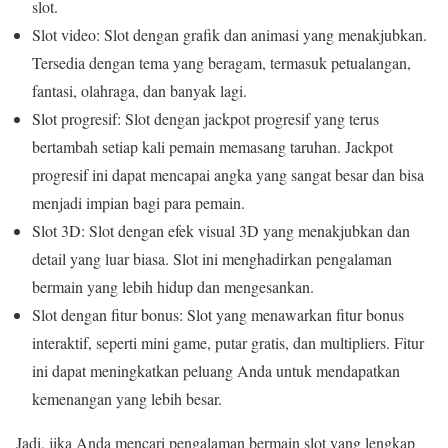
slot.
Slot video: Slot dengan grafik dan animasi yang menakjubkan.
Tersedia dengan tema yang beragam, termasuk petualangan,
fantasi, olahraga, dan banyak lagi.
Slot progresif: Slot dengan jackpot progresif yang terus
bertambah setiap kali pemain memasang taruhan. Jackpot
progresif ini dapat mencapai angka yang sangat besar dan bisa
menjadi impian bagi para pemain.
Slot 3D: Slot dengan efek visual 3D yang menakjubkan dan
detail yang luar biasa. Slot ini menghadirkan pengalaman
bermain yang lebih hidup dan mengesankan.
Slot dengan fitur bonus: Slot yang menawarkan fitur bonus
interaktif, seperti mini game, putar gratis, dan multipliers. Fitur
ini dapat meningkatkan peluang Anda untuk mendapatkan
kemenangan yang lebih besar.
Jadi, jika Anda mencari pengalaman bermain slot yang lengkap