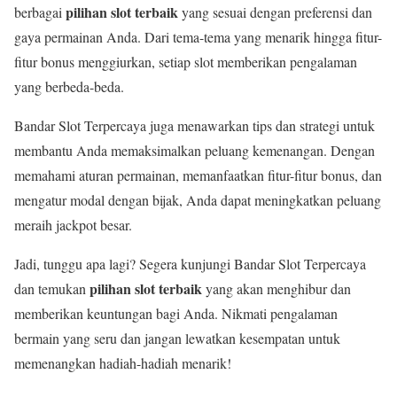
pilihan slot terbaik
berbagai
yang sesuai dengan preferensi dan
gaya permainan Anda. Dari tema-tema yang menarik hingga fitur-
fitur bonus menggiurkan, setiap slot memberikan pengalaman
yang berbeda-beda.
Bandar Slot Terpercaya juga menawarkan tips dan strategi untuk
membantu Anda memaksimalkan peluang kemenangan. Dengan
memahami aturan permainan, memanfaatkan fitur-fitur bonus, dan
mengatur modal dengan bijak, Anda dapat meningkatkan peluang
meraih jackpot besar.
Jadi, tunggu apa lagi? Segera kunjungi Bandar Slot Terpercaya
pilihan slot terbaik
dan temukan
yang akan menghibur dan
memberikan keuntungan bagi Anda. Nikmati pengalaman
bermain yang seru dan jangan lewatkan kesempatan untuk
memenangkan hadiah-hadiah menarik!