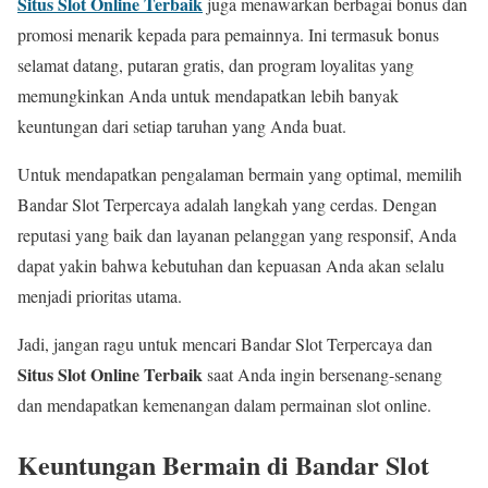
Situs Slot Online Terbaik
juga menawarkan berbagai bonus dan
promosi menarik kepada para pemainnya. Ini termasuk bonus
selamat datang, putaran gratis, dan program loyalitas yang
memungkinkan Anda untuk mendapatkan lebih banyak
keuntungan dari setiap taruhan yang Anda buat.
Untuk mendapatkan pengalaman bermain yang optimal, memilih
Bandar Slot Terpercaya adalah langkah yang cerdas. Dengan
reputasi yang baik dan layanan pelanggan yang responsif, Anda
dapat yakin bahwa kebutuhan dan kepuasan Anda akan selalu
menjadi prioritas utama.
Jadi, jangan ragu untuk mencari Bandar Slot Terpercaya dan
Situs Slot Online Terbaik
saat Anda ingin bersenang-senang
dan mendapatkan kemenangan dalam permainan slot online.
Keuntungan Bermain di Bandar Slot