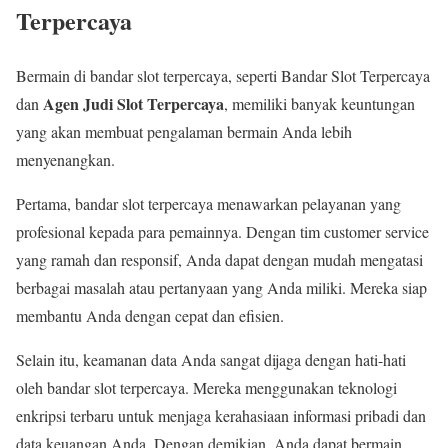
Terpercaya
Bermain di bandar slot terpercaya, seperti Bandar Slot Terpercaya
Agen Judi Slot Terpercaya
dan
, memiliki banyak keuntungan
yang akan membuat pengalaman bermain Anda lebih
menyenangkan.
Pertama, bandar slot terpercaya menawarkan pelayanan yang
profesional kepada para pemainnya. Dengan tim customer service
yang ramah dan responsif, Anda dapat dengan mudah mengatasi
berbagai masalah atau pertanyaan yang Anda miliki. Mereka siap
membantu Anda dengan cepat dan efisien.
Selain itu, keamanan data Anda sangat dijaga dengan hati-hati
oleh bandar slot terpercaya. Mereka menggunakan teknologi
enkripsi terbaru untuk menjaga kerahasiaan informasi pribadi dan
data keuangan Anda. Dengan demikian, Anda dapat bermain