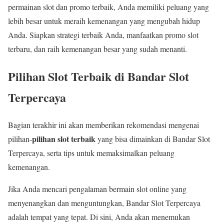
permainan slot dan promo terbaik, Anda memiliki peluang yang
lebih besar untuk meraih kemenangan yang mengubah hidup
Anda. Siapkan strategi terbaik Anda, manfaatkan promo slot
terbaru, dan raih kemenangan besar yang sudah menanti.
Pilihan Slot Terbaik di Bandar Slot
Terpercaya
Bagian terakhir ini akan memberikan rekomendasi mengenai
pilihan slot terbaik
pilihan-
yang bisa dimainkan di Bandar Slot
Terpercaya, serta tips untuk memaksimalkan peluang
kemenangan.
Jika Anda mencari pengalaman bermain slot online yang
menyenangkan dan menguntungkan, Bandar Slot Terpercaya
adalah tempat yang tepat. Di sini, Anda akan menemukan