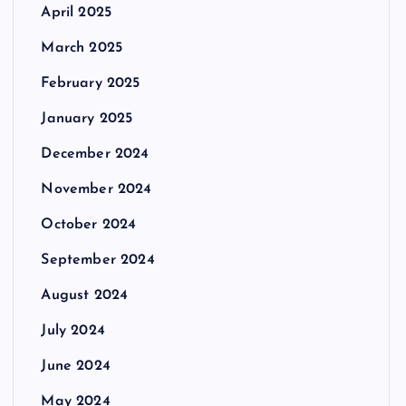
April 2025
March 2025
February 2025
January 2025
December 2024
November 2024
October 2024
September 2024
August 2024
July 2024
June 2024
May 2024