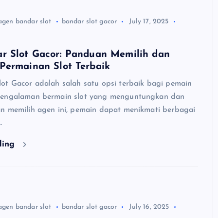
agen bandar slot
bandar slot gacor
July 17, 2025
r Slot Gacor: Panduan Memilih dan
Permainan Slot Terbaik
ot Gacor adalah salah satu opsi terbaik bagi pemain
pengalaman bermain slot yang menguntungkan dan
n memilih agen ini, pemain dapat menikmati berbagai
…
ding
agen bandar slot
bandar slot gacor
July 16, 2025