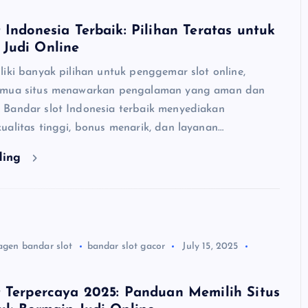
 Indonesia Terbaik: Pilihan Teratas untuk
Judi Online
iki banyak pilihan untuk penggemar slot online,
emua situs menawarkan pengalaman yang aman dan
Bandar slot Indonesia terbaik menyediakan
ualitas tinggi, bonus menarik, dan layanan…
ding
agen bandar slot
bandar slot gacor
July 15, 2025
t Terpercaya 2025: Panduan Memilih Situs