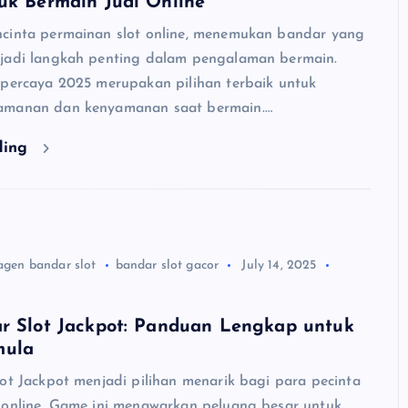
uk Bermain Judi Online
cinta permainan slot online, menemukan bandar yang
jadi langkah penting dalam pengalaman bermain.
rpercaya 2025 merupakan pilihan terbaik untuk
amanan dan kenyamanan saat bermain.…
ding
agen bandar slot
bandar slot gacor
July 14, 2025
ar Slot Jackpot: Panduan Lengkap untuk
mula
lot Jackpot menjadi pilihan menarik bagi para pecinta
 online. Game ini menawarkan peluang besar untuk