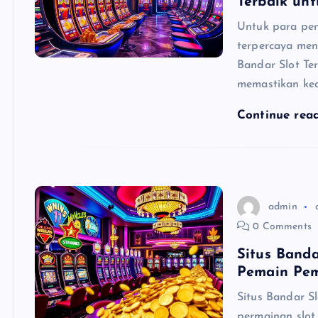
Terbaik unt
Untuk para pen
terpercaya men
Bandar Slot Te
memastikan ke
Continue rea
admin
0 Comments
Situs Band
Pemain Pe
Situs Bandar S
permainan slot