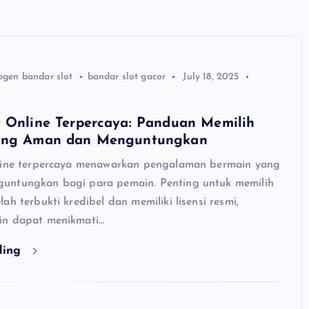
agen bandar slot
bandar slot gacor
July 18, 2025
t Online Terpercaya: Panduan Memilih
yang Aman dan Menguntungkan
line terpercaya menawarkan pengalaman bermain yang
untungkan bagi para pemain. Penting untuk memilih
ah terbukti kredibel dan memiliki lisensi resmi,
in dapat menikmati…
ding