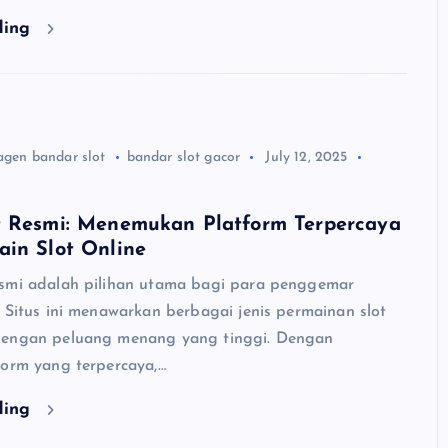
ding
agen bandar slot
bandar slot gacor
July 12, 2025
t Resmi: Menemukan Platform Terpercaya
ain Slot Online
smi adalah pilihan utama bagi para penggemar
 Situs ini menawarkan berbagai jenis permainan slot
dengan peluang menang yang tinggi. Dengan
form yang terpercaya,…
ding