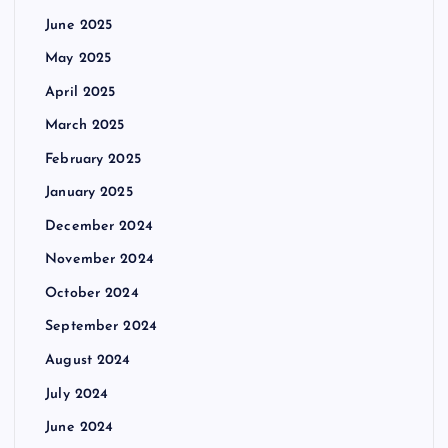
June 2025
May 2025
April 2025
March 2025
February 2025
January 2025
December 2024
November 2024
October 2024
September 2024
August 2024
July 2024
June 2024