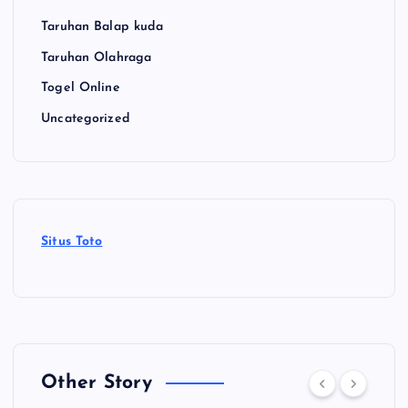
Taruhan Balap kuda
Taruhan Olahraga
Togel Online
Uncategorized
Situs Toto
Other Story