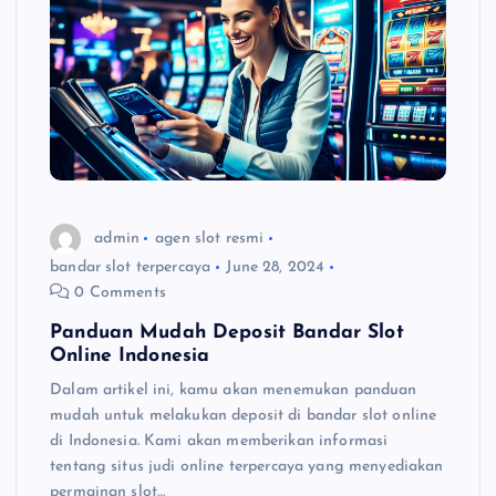
admin
agen slot resmi
bandar slot terpercaya
June 28, 2024
0 Comments
Panduan Mudah Deposit Bandar Slot
Online Indonesia
Dalam artikel ini, kamu akan menemukan panduan
mudah untuk melakukan deposit di bandar slot online
di Indonesia. Kami akan memberikan informasi
tentang situs judi online terpercaya yang menyediakan
permainan slot…