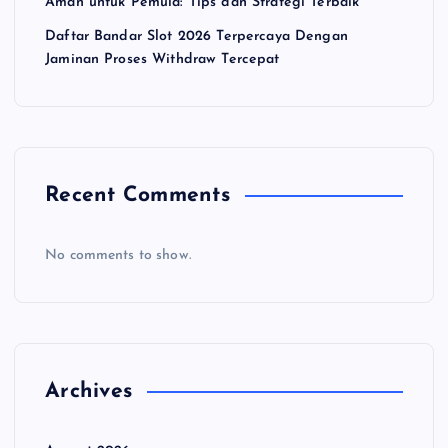
i
Aman untuk Pemula: Tips dan Strategi Terbaik
Daftar Bandar Slot 2026 Terpercaya Dengan
o
Jaminan Proses Withdraw Tercepat
n
Recent Comments
No comments to show.
Archives