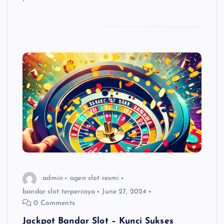
admin
agen slot resmi
bandar slot terpercaya
June 27, 2024
0 Comments
Jackpot Bandar Slot – Kunci Sukses