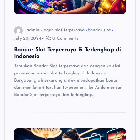
admin
agen slot terpercaya
bandar slot
July 20, 2024
0 Comments
Bandar Slot Terpercaya & Terlengkap di
Indonesia
Temukan Bandar Slot terpercaya dan dengan koleksi
permainan mesin slot terlengkap di Indonesia.
Bergabunglah sekarang untuk mendapatkan bonus
dan menikmati taruhan terpopuler! Jika Anda mencari
Bandar Slot terpercaya dan terlengkap…