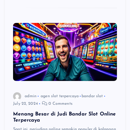
admin
agen slot terpercaya
bandar slot
July 22, 2024
0 Comments
Menang Besar di Judi Bandar Slot Online
Terpercaya
Saat ini, perjudian online semakin populer di kalangan