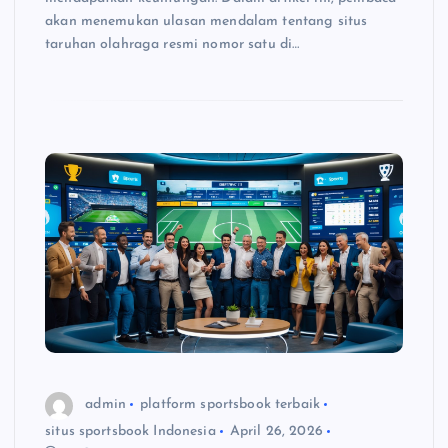
akan menemukan ulasan mendalam tentang situs
taruhan olahraga resmi nomor satu di…
admin
platform sportsbook terbaik
situs sportsbook Indonesia
April 26, 2026