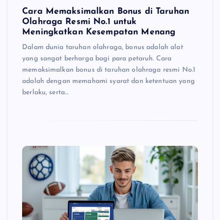
Cara Memaksimalkan Bonus di Taruhan
Olahraga Resmi No.1 untuk
Meningkatkan Kesempatan Menang
Dalam dunia taruhan olahraga, bonus adalah alat
yang sangat berharga bagi para petaruh. Cara
memaksimalkan bonus di taruhan olahraga resmi No.1
adalah dengan memahami syarat dan ketentuan yang
berlaku, serta…