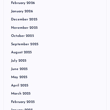
February 2026
January 2026
December 2025
November 2025
October 2025
September 2025
August 2025
July 2025
June 2025
May 2025
April 2025
March 2025
February 2025