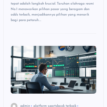
tepat adalah langkah krusial. Taruhan olahraga resmi
No.1 menawarkan pilihan pasar yang beragam dan
odds terbaik, menjadikannya pilihan yang menarik
bagi para petaruh.…
admin
platform sportsbook terbaik