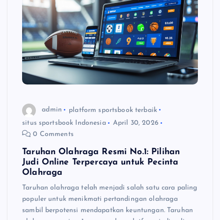
admin
platform sportsbook terbaik
situs sportsbook Indonesia
April 30, 2026
0 Comments
Taruhan Olahraga Resmi No.1: Pilihan
Judi Online Terpercaya untuk Pecinta
Olahraga
Taruhan olahraga telah menjadi salah satu cara paling
populer untuk menikmati pertandingan olahraga
sambil berpotensi mendapatkan keuntungan. Taruhan