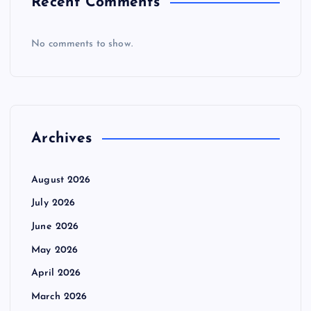
Recent Comments
No comments to show.
Archives
August 2026
July 2026
June 2026
May 2026
April 2026
March 2026