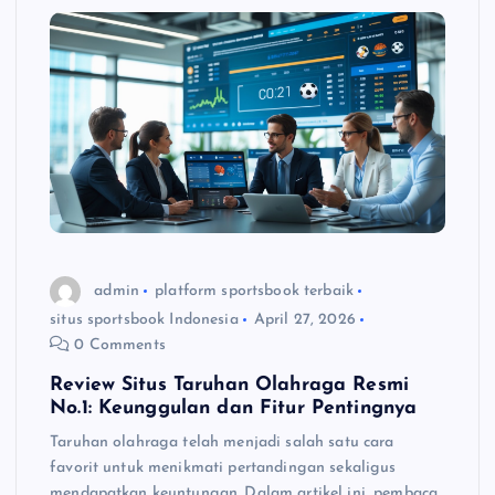
admin
platform sportsbook terbaik
situs sportsbook Indonesia
April 27, 2026
0 Comments
Review Situs Taruhan Olahraga Resmi
No.1: Keunggulan dan Fitur Pentingnya
Taruhan olahraga telah menjadi salah satu cara
favorit untuk menikmati pertandingan sekaligus
mendapatkan keuntungan. Dalam artikel ini, pembaca