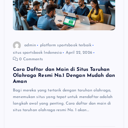
admin
platform sportsbook terbaik
situs sportsbook Indonesia
April 22, 2026
0 Comments
Cara Daftar dan Main di Situs Taruhan
Olahraga Resmi No.1 Dengan Mudah dan
Aman
Bagi mereka yang tertarik dengan taruhan olahraga,
menemukan situs yang tepat untuk mendaftar adalah
langkah awal yang penting. Cara daftar dan main di
situs taruhan olahraga resmi No. 1 akan…