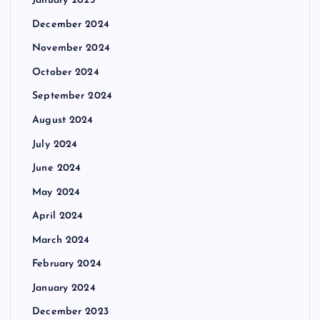
January 2025
December 2024
November 2024
October 2024
September 2024
August 2024
July 2024
June 2024
May 2024
April 2024
March 2024
February 2024
January 2024
December 2023