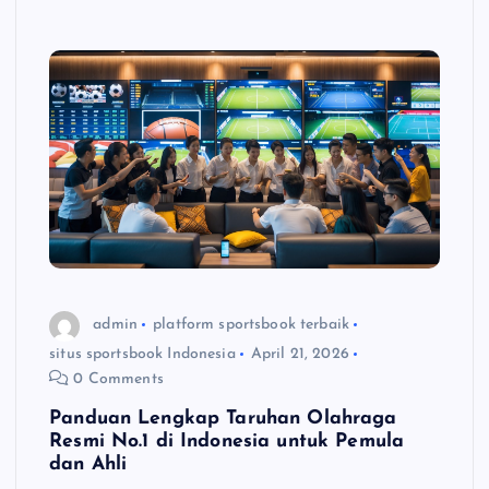
admin
platform sportsbook terbaik
situs sportsbook Indonesia
April 21, 2026
0 Comments
Panduan Lengkap Taruhan Olahraga
Resmi No.1 di Indonesia untuk Pemula
dan Ahli