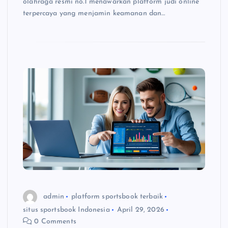
olahraga resmi no.1 menawarkan platform judi online
terpercaya yang menjamin keamanan dan…
admin
platform sportsbook terbaik
situs sportsbook Indonesia
April 29, 2026
0 Comments