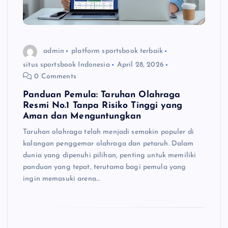
admin
platform sportsbook terbaik
situs sportsbook Indonesia
April 28, 2026
0 Comments
Panduan Pemula: Taruhan Olahraga
Resmi No.1 Tanpa Risiko Tinggi yang
Aman dan Menguntungkan
Taruhan olahraga telah menjadi semakin populer di
kalangan penggemar olahraga dan petaruh. Dalam
dunia yang dipenuhi pilihan, penting untuk memiliki
panduan yang tepat, terutama bagi pemula yang
ingin memasuki arena…