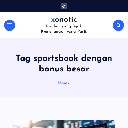
S
k
i
xonotic
p
Taruhan yang Bijak,
t
Kemenangan yang Pasti.
o
c
o
n
Tag sportsbook dengan
t
bonus besar
e
n
t
Home