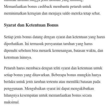
Memanfaatkan bonus cashback membantu petaruh untuk
meminimalkan kerugian dan menjaga saldo mereka tetap sehat.
Syarat dan Ketentuan Bonus
Setiap jenis bonus datang dengan syarat dan ketentuan yang harus
diperhatikan. Ini termasuk persyaratan taruhan yang harus
dipenuhi sebelum bisa menarik kemenangan, batasan waktu, dan
ketentuan lainnya.
Petaruh harus membaca dengan teliti syarat dan ketentuan untuk
setiap bonus yang ditawarkan. Beberapa bonus mungkin hanya
berlaku untuk jenis taruhan tertentu atau memiliki batasan pada
penggunaan. Mengabaikan syarat ini dapat mengakibatkan
hilangnya kesempatan untuk memanfaatkan bonus secara
maksimal.