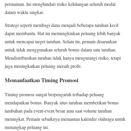
permainan. Ini menghindari risiko kehilangan seluruh modal
dalam waktu singkat.
Strategi seperti membagi dana menjadi beberapa taruhan kecil
dapat membantu. Hal ini memungkinkan peluang lebih banyak
untuk mencapai target taruhan. Selain itu, pemain disarankan
untuk tidak menggunakan seluruh bonus dalam satu taruhan.
Mendistribusikan taruhan tidak hanya mengurangi risiko, tetapi
juga meningkatkan peluang meraih profit.
Memanfaatkan Timing Promosi
Timing promosi sangat berpengaruh terhadap peluang
mendapatkan bonus. Banyak situs taruhan memberikan bonus
tambahan pada event-event besar atau saat volume taruhan
meningkat. Pemain sebaiknya memantau kalender olahraga untuk
menangkap peluang ini.