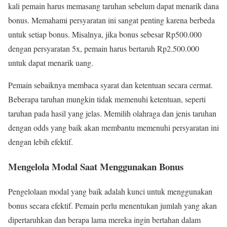
kali pemain harus memasang taruhan sebelum dapat menarik dana
bonus. Memahami persyaratan ini sangat penting karena berbeda
untuk setiap bonus. Misalnya, jika bonus sebesar Rp500.000
dengan persyaratan 5x, pemain harus bertaruh Rp2.500.000
untuk dapat menarik uang.
Pemain sebaiknya membaca syarat dan ketentuan secara cermat.
Beberapa taruhan mungkin tidak memenuhi ketentuan, seperti
taruhan pada hasil yang jelas. Memilih olahraga dan jenis taruhan
dengan odds yang baik akan membantu memenuhi persyaratan ini
dengan lebih efektif.
Mengelola Modal Saat Menggunakan Bonus
Pengelolaan modal yang baik adalah kunci untuk menggunakan
bonus secara efektif. Pemain perlu menentukan jumlah yang akan
dipertaruhkan dan berapa lama mereka ingin bertahan dalam