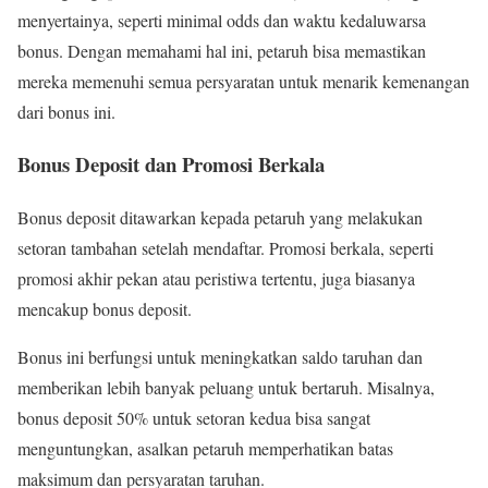
menyertainya, seperti minimal odds dan waktu kedaluwarsa
bonus. Dengan memahami hal ini, petaruh bisa memastikan
mereka memenuhi semua persyaratan untuk menarik kemenangan
dari bonus ini.
Bonus Deposit dan Promosi Berkala
Bonus deposit ditawarkan kepada petaruh yang melakukan
setoran tambahan setelah mendaftar. Promosi berkala, seperti
promosi akhir pekan atau peristiwa tertentu, juga biasanya
mencakup bonus deposit.
Bonus ini berfungsi untuk meningkatkan saldo taruhan dan
memberikan lebih banyak peluang untuk bertaruh. Misalnya,
bonus deposit 50% untuk setoran kedua bisa sangat
menguntungkan, asalkan petaruh memperhatikan batas
maksimum dan persyaratan taruhan.