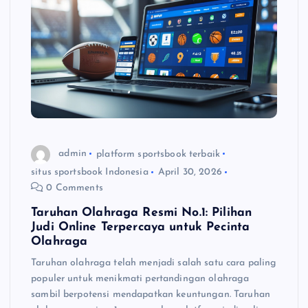
admin
platform sportsbook terbaik
situs sportsbook Indonesia
April 30, 2026
0 Comments
Taruhan Olahraga Resmi No.1: Pilihan
Judi Online Terpercaya untuk Pecinta
Olahraga
Taruhan olahraga telah menjadi salah satu cara paling
populer untuk menikmati pertandingan olahraga
sambil berpotensi mendapatkan keuntungan. Taruhan