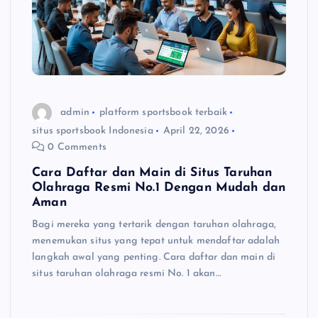
admin
platform sportsbook terbaik
situs sportsbook Indonesia
April 22, 2026
0 Comments
Cara Daftar dan Main di Situs Taruhan
Olahraga Resmi No.1 Dengan Mudah dan
Aman
Bagi mereka yang tertarik dengan taruhan olahraga,
menemukan situs yang tepat untuk mendaftar adalah
langkah awal yang penting. Cara daftar dan main di
situs taruhan olahraga resmi No. 1 akan…