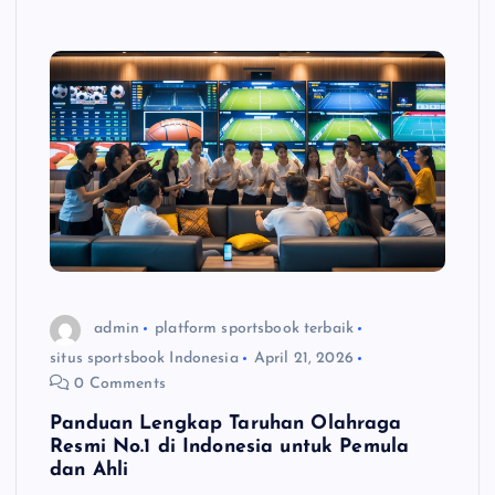
admin
platform sportsbook terbaik
situs sportsbook Indonesia
April 21, 2026
0 Comments
Panduan Lengkap Taruhan Olahraga
Resmi No.1 di Indonesia untuk Pemula
dan Ahli