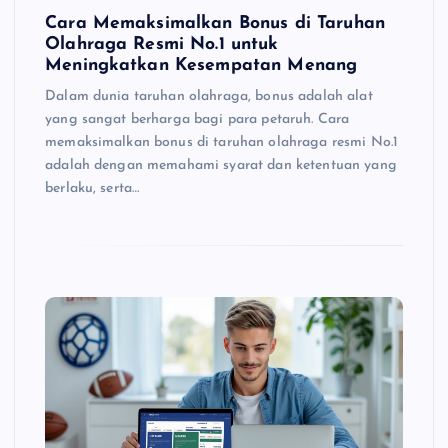
Cara Memaksimalkan Bonus di Taruhan
Olahraga Resmi No.1 untuk
Meningkatkan Kesempatan Menang
Dalam dunia taruhan olahraga, bonus adalah alat
yang sangat berharga bagi para petaruh. Cara
memaksimalkan bonus di taruhan olahraga resmi No.1
adalah dengan memahami syarat dan ketentuan yang
berlaku, serta…