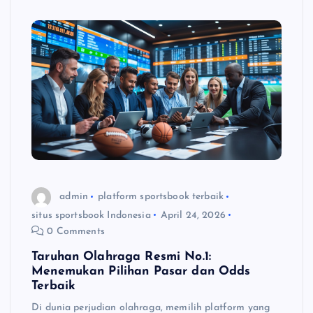
admin
platform sportsbook terbaik
situs sportsbook Indonesia
April 24, 2026
0 Comments
Taruhan Olahraga Resmi No.1:
Menemukan Pilihan Pasar dan Odds
Terbaik
Di dunia perjudian olahraga, memilih platform yang