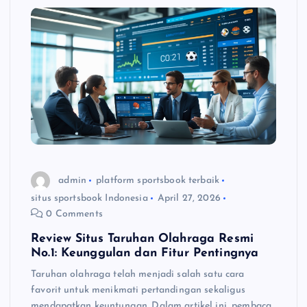
admin
platform sportsbook terbaik
situs sportsbook Indonesia
April 27, 2026
0 Comments
Review Situs Taruhan Olahraga Resmi
No.1: Keunggulan dan Fitur Pentingnya
Taruhan olahraga telah menjadi salah satu cara
favorit untuk menikmati pertandingan sekaligus
mendapatkan keuntungan. Dalam artikel ini, pembaca