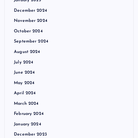
January 2025
December 2024
November 2024
October 2024
September 2024
August 2024
July 2024
June 2024
May 2024
April 2024
March 2024
February 2024
January 2024
December 2023