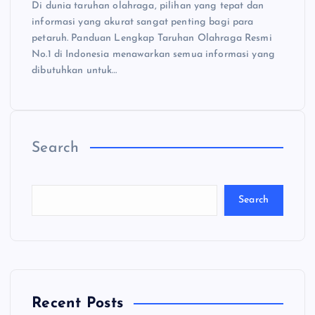
Di dunia taruhan olahraga, pilihan yang tepat dan
informasi yang akurat sangat penting bagi para
petaruh. Panduan Lengkap Taruhan Olahraga Resmi
No.1 di Indonesia menawarkan semua informasi yang
dibutuhkan untuk…
Search
Search
Recent Posts