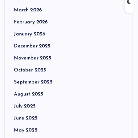
March 2026
February 2026
January 2026
December 2025
November 2025
October 2025
September 2025
August 2025
July 2025
June 2025
May 2025