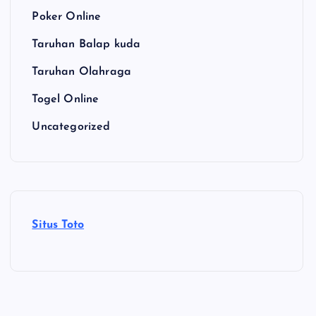
Poker Online
Taruhan Balap kuda
Taruhan Olahraga
Togel Online
Uncategorized
Situs Toto