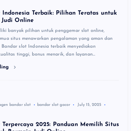
 Indonesia Terbaik: Pilihan Teratas untuk
Judi Online
iki banyak pilihan untuk penggemar slot online,
emua situs menawarkan pengalaman yang aman dan
Bandar slot Indonesia terbaik menyediakan
ualitas tinggi, bonus menarik, dan layanan…
ding
agen bandar slot
bandar slot gacor
July 15, 2025
t Terpercaya 2025: Panduan Memilih Situs