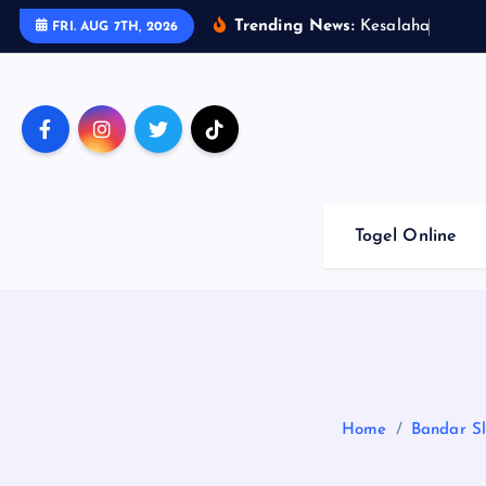
S
Trending News:
K
e
s
a
l
a
h
a
n
U
m
u
FRI. AUG 7TH, 2026
k
i
p
t
o
c
o
Togel Online
n
t
e
n
t
Home
Bandar S