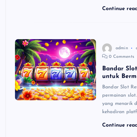
Continue rea
admin
0 Comments
Bandar Slo
untuk Berm
Bandar Slot Re
permainan slot.
yang menarik 
kehadiran plat
Continue rea