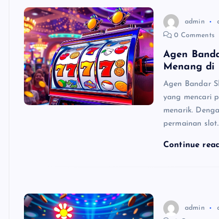
admin
0 Comments
Agen Banda
Menang di 
Agen Bandar Sl
yang mencari 
menarik. Denga
permainan slot
Continue rea
admin