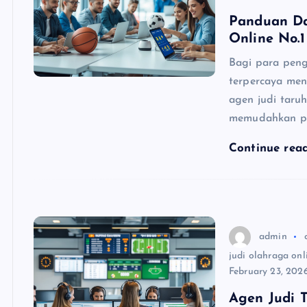
Panduan Da
Online No.
Bagi para peng
terpercaya men
agen judi taruh
memudahkan p
Continue rea
admin
judi olahraga on
February 23, 202
Agen Judi 