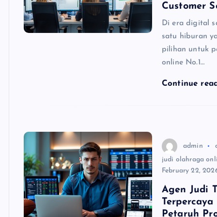
Customer S
Di era digital 
satu hiburan y
pilihan untuk 
online No.1…
Continue rea
admin
judi olahraga on
February 22, 202
Agen Judi 
Terpercaya 
Petaruh Pro