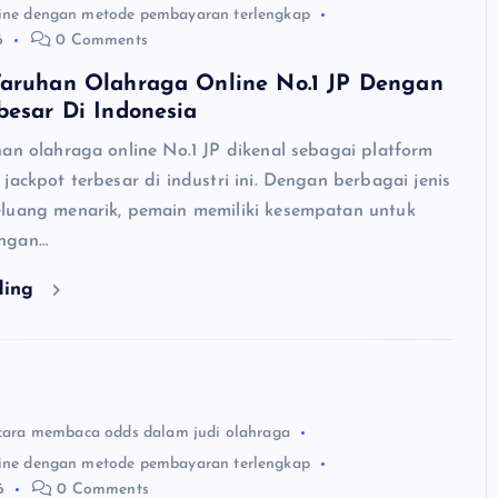
line dengan metode pembayaran terlengkap
6
0 Comments
Taruhan Olahraga Online No.1 JP Dengan
besar Di Indonesia
han olahraga online No.1 JP dikenal sebagai platform
jackpot terbesar di industri ini. Dengan berbagai jenis
luang menarik, pemain memiliki kesempatan untuk
ngan…
ding
cara membaca odds dalam judi olahraga
line dengan metode pembayaran terlengkap
6
0 Comments