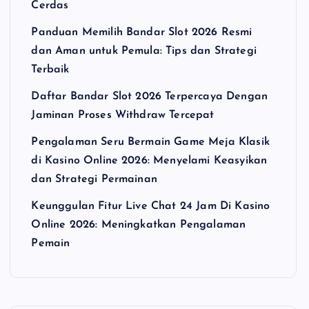
Cerdas
Panduan Memilih Bandar Slot 2026 Resmi
dan Aman untuk Pemula: Tips dan Strategi
Terbaik
Daftar Bandar Slot 2026 Terpercaya Dengan
Jaminan Proses Withdraw Tercepat
Pengalaman Seru Bermain Game Meja Klasik
di Kasino Online 2026: Menyelami Keasyikan
dan Strategi Permainan
Keunggulan Fitur Live Chat 24 Jam Di Kasino
Online 2026: Meningkatkan Pengalaman
Pemain