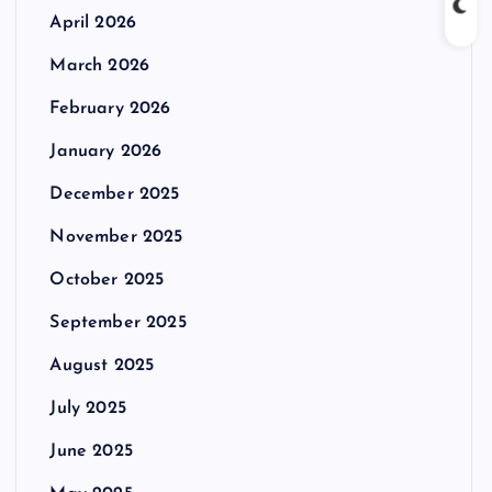
April 2026
March 2026
February 2026
January 2026
December 2025
November 2025
October 2025
September 2025
August 2025
July 2025
June 2025