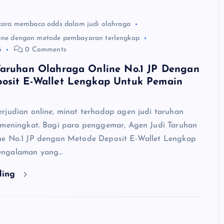
cara membaca odds dalam judi olahraga
line dengan metode pembayaran terlengkap
6
0 Comments
Taruhan Olahraga Online No.1 JP Dengan
osit E-Wallet Lengkap Untuk Pemain
rjudian online, minat terhadap agen judi taruhan
 meningkat. Bagi para penggemar, Agen Judi Taruhan
ne No.1 JP dengan Metode Deposit E-Wallet Lengkap
engalaman yang…
ding