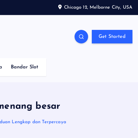
Chicago 12, Melborne City, USA
Get Started
a
Bandar Slot
 menang besar
anduan Lengkap dan Terpercaya