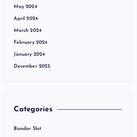
May 2024
April 2024
March 2024
February 2024
January 2024
December 2023
Categories
Bandar Slot