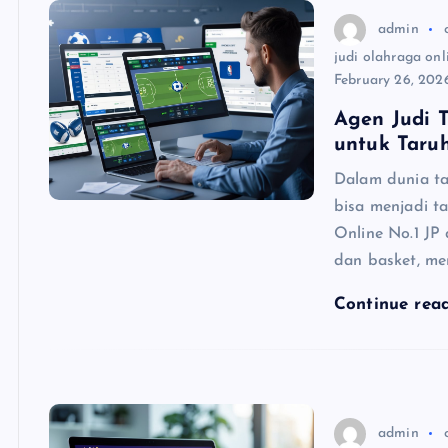
admin
judi olahraga on
February 26, 202
Agen Judi 
untuk Taru
Dalam dunia ta
bisa menjadi t
Online No.1 JP 
dan basket, m
Continue rea
admin