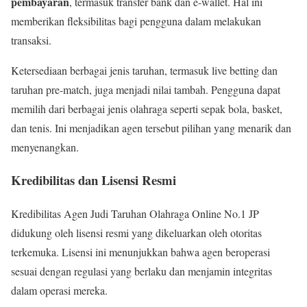
pembayaran
, termasuk transfer bank dan e-wallet. Hal ini
memberikan fleksibilitas bagi pengguna dalam melakukan
transaksi.
Ketersediaan berbagai jenis taruhan, termasuk live betting dan
taruhan pre-match, juga menjadi nilai tambah. Pengguna dapat
memilih dari berbagai jenis olahraga seperti sepak bola, basket,
dan tenis. Ini menjadikan agen tersebut pilihan yang menarik dan
menyenangkan.
Kredibilitas dan Lisensi Resmi
Kredibilitas Agen Judi Taruhan Olahraga Online No.1 JP
didukung oleh lisensi resmi yang dikeluarkan oleh otoritas
terkemuka. Lisensi ini menunjukkan bahwa agen beroperasi
sesuai dengan regulasi yang berlaku dan menjamin integritas
dalam operasi mereka.