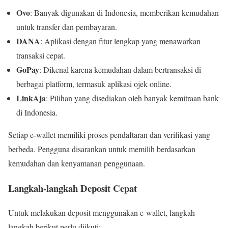
Ovo
: Banyak digunakan di Indonesia, memberikan kemudahan
untuk transfer dan pembayaran.
DANA
: Aplikasi dengan fitur lengkap yang menawarkan
transaksi cepat.
GoPay
: Dikenal karena kemudahan dalam bertransaksi di
berbagai platform, termasuk aplikasi ojek online.
LinkAja
: Pilihan yang disediakan oleh banyak kemitraan bank
di Indonesia.
Setiap e-wallet memiliki proses pendaftaran dan verifikasi yang
berbeda. Pengguna disarankan untuk memilih berdasarkan
kemudahan dan kenyamanan penggunaan.
Langkah-langkah Deposit Cepat
Untuk melakukan deposit menggunakan e-wallet, langkah-
langkah berikut perlu diikuti: