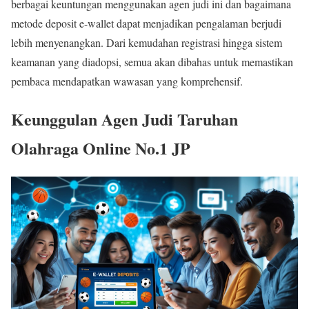
berbagai keuntungan menggunakan agen judi ini dan bagaimana
metode deposit e-wallet dapat menjadikan pengalaman berjudi
lebih menyenangkan. Dari kemudahan registrasi hingga sistem
keamanan yang diadopsi, semua akan dibahas untuk memastikan
pembaca mendapatkan wawasan yang komprehensif.
Keunggulan Agen Judi Taruhan
Olahraga Online No.1 JP