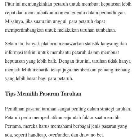
Fitur ini memungkinkan petaruh untuk membuat keputusan lebih
cepat dan memanfaatkan momen tertentu dalam pertandingan.
Misalnya, jika suatu tim unggul, para petaruh dapat
mempertimbangkan untuk melakukan taruhan tambahan.
Selain itu, banyak platform menawarkan statistik langsung dan
informasi terkini untuk membantu petaruh dalam membuat
keputusan yang lebih baik. Dengan fitur ini, taruhan tidak hanya
menjadi lebih menarik, tetapi juga memberikan peluang menang
yang lebih besar bagi para petaruh.
Tips Memilih Pasaran Taruhan
Pemilihan pasaran taruhan sangat penting dalam strategi taruhan.
Petaruh perlu memperhatikan sejumlah faktor saat memilih.
Pertama, mereka harus memahami berbagai jenis pasaran yang
ada, seperti handicap, over/under, dan draw no bet.