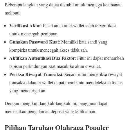
Beberapa langkah yang dapat diambil untuk menjaga keamanan
meliputi:
Verifikasi Akun
: Pastikan akun e-wallet telah terverifikasi
untuk mencegah penipuan.
Gunakan Password Kuat
: Memiliki kata sandi yang
kompleks untuk mencegah akses tidak sah.
Aktifkan Autentikasi Dua Faktor
: Fitur ini dapat menambah
lapisan perlindungan saat masuk ke akun e-wallet.
Periksa Riwayat Transaksi
: Secara rutin memeriksa riwayat
transaksi dalam e-wallet dapat membantu mendeteksi aktivitas
yang mencurigakan.
Dengan mengikuti langkah-langkah ini, pengguna dapat
memastikan pengalaman deposit yang lebih aman.
Pilihan Taruhan Olahraga Populer