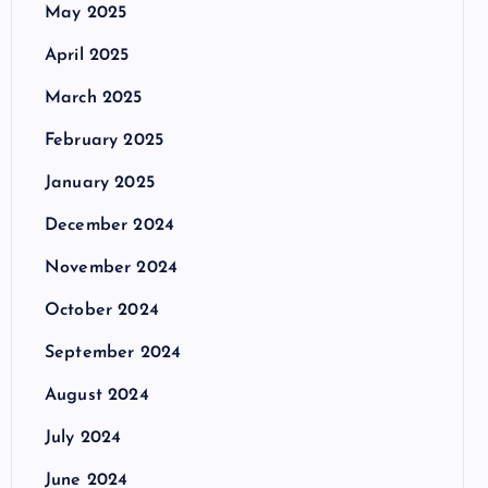
May 2025
April 2025
March 2025
February 2025
January 2025
December 2024
November 2024
October 2024
September 2024
August 2024
July 2024
June 2024