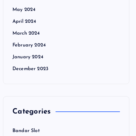
May 2024
April 2024
March 2024
February 2024
January 2024
December 2023
Categories
Bandar Slot