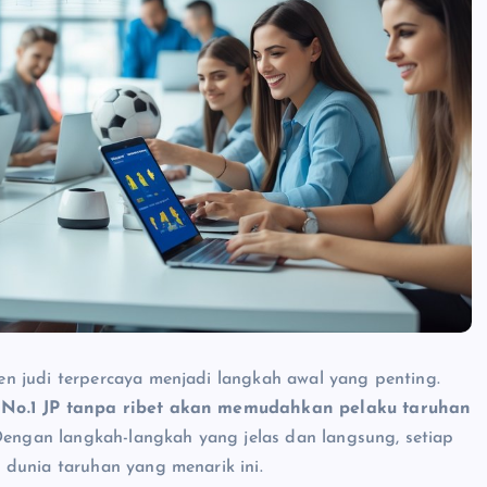
n judi terpercaya menjadi langkah awal yang penting.
e No.1 JP tanpa ribet akan memudahkan pelaku taruhan
engan langkah-langkah yang jelas dan langsung, setiap
dunia taruhan yang menarik ini.