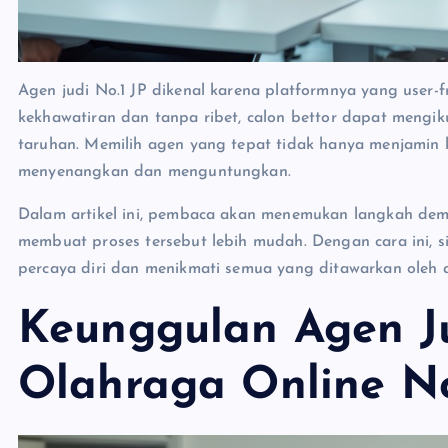
Agen judi No.1 JP dikenal karena platformnya yang user-
kekhawatiran dan tanpa ribet, calon bettor dapat mengiku
taruhan. Memilih agen yang tepat tidak hanya menjamin
menyenangkan dan menguntungkan.
Dalam artikel ini, pembaca akan menemukan langkah demi
membuat proses tersebut lebih mudah. Dengan cara ini,
percaya diri dan menikmati semua yang ditawarkan oleh a
Keunggulan Agen J
Olahraga Online No