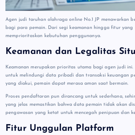
Agen judi taruhan olahraga online No.1 JP menawarkan 
bagi para pemain. Dari segi keamanan hingga fitur yang
memprioritaskan kebutuhan penggunanya.
Keamanan dan Legalitas Sit
Keamanan merupakan prioritas utama bagi agen judi ini. 
untuk melindungi data pribadi dan transaksi keuangan pe
yang diakui, pemain dapat merasa aman saat bermain.
Proses pendaftaran pun dirancang untuk sederhana, sehin
yang jelas memastikan bahwa data pemain tidak akan disal
pengawasan yang ketat untuk mencegah penipuan dan k
Fitur Unggulan Platform