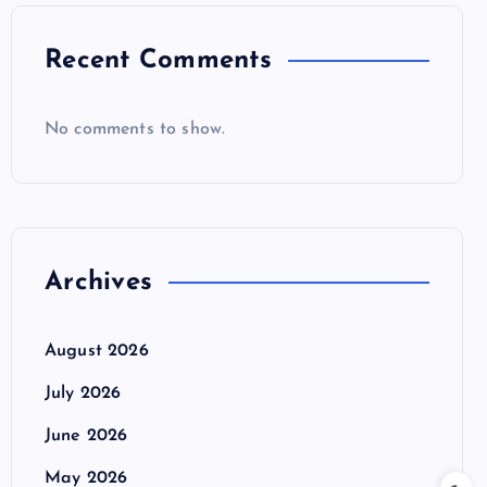
Recent Comments
No comments to show.
Archives
August 2026
July 2026
June 2026
May 2026