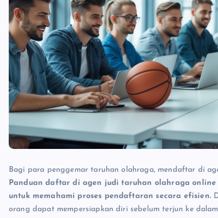
Bagi para penggemar taruhan olahraga, mendaftar di age
Panduan daftar di agen judi taruhan olahraga onlin
untuk memahami proses pendaftaran secara efisien.
D
orang dapat mempersiapkan diri sebelum terjun ke dalam 