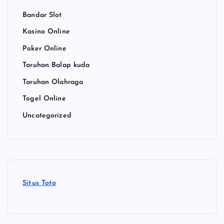
Bandar Slot
Kasino Online
Poker Online
Taruhan Balap kuda
Taruhan Olahraga
Togel Online
Uncategorized
Situs Toto