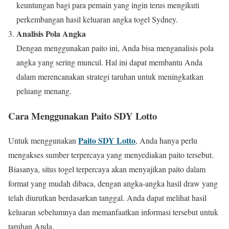
keuntungan bagi para pemain yang ingin terus mengikuti
perkembangan hasil keluaran angka togel Sydney.
Analisis Pola Angka
Dengan menggunakan paito ini, Anda bisa menganalisis pola
angka yang sering muncul. Hal ini dapat membantu Anda
dalam merencanakan strategi taruhan untuk meningkatkan
peluang menang.
Cara Menggunakan Paito SDY Lotto
Paito SDY Lotto
Untuk menggunakan
, Anda hanya perlu
mengakses sumber terpercaya yang menyediakan paito tersebut.
Biasanya, situs togel terpercaya akan menyajikan paito dalam
format yang mudah dibaca, dengan angka-angka hasil draw yang
telah diurutkan berdasarkan tanggal. Anda dapat melihat hasil
keluaran sebelumnya dan memanfaatkan informasi tersebut untuk
taruhan Anda.