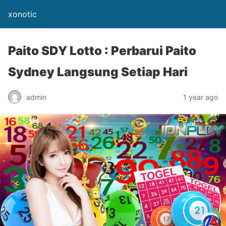
xonotic
Paito SDY Lotto : Perbarui Paito
Sydney Langsung Setiap Hari
admin
1 year ago