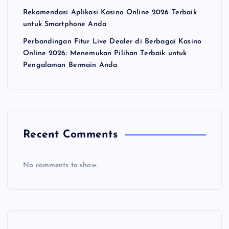
t
Rekomendasi Aplikasi Kasino Online 2026 Terbaik
untuk Smartphone Anda
i
Perbandingan Fitur Live Dealer di Berbagai Kasino
Online 2026: Menemukan Pilihan Terbaik untuk
o
Pengalaman Bermain Anda
n
Recent Comments
No comments to show.