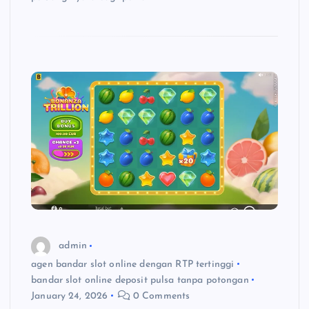
admin
agen bandar slot online dengan RTP tertinggi
bandar slot online deposit pulsa tanpa potongan
January 24, 2026
0 Comments