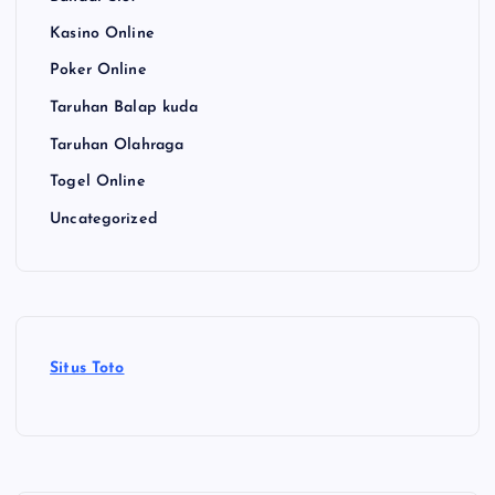
Kasino Online
Poker Online
Taruhan Balap kuda
Taruhan Olahraga
Togel Online
Uncategorized
Situs Toto