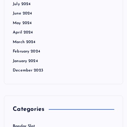
July 2024
June 2024
May 2024
April 2024
March 2024
February 2024
January 2024
December 2023
Categories
Bandar Slot