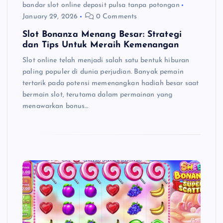
bandar slot online deposit pulsa tanpa potongan
January 29, 2026
0 Comments
Slot Bonanza Menang Besar: Strategi
dan Tips Untuk Meraih Kemenangan
Slot online telah menjadi salah satu bentuk hiburan
paling populer di dunia perjudian. Banyak pemain
tertarik pada potensi memenangkan hadiah besar saat
bermain slot, terutama dalam permainan yang
menawarkan bonus…