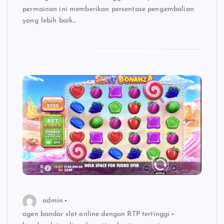
permainan ini memberikan persentase pengembalian
yang lebih baik…
admin
agen bandar slot online dengan RTP tertinggi