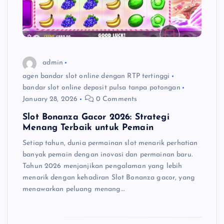
admin
agen bandar slot online dengan RTP tertinggi
bandar slot online deposit pulsa tanpa potongan
January 28, 2026
0 Comments
Slot Bonanza Gacor 2026: Strategi
Menang Terbaik untuk Pemain
Setiap tahun, dunia permainan slot menarik perhatian
banyak pemain dengan inovasi dan permainan baru.
Tahun 2026 menjanjikan pengalaman yang lebih
menarik dengan kehadiran Slot Bonanza gacor, yang
menawarkan peluang menang…