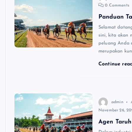
0 Comments
Panduan Ta
Selamat datang
sini, kita aka
peluang Anda d
merupakan kun
Continue rea
admin
November 26, 20
Agen Taruh