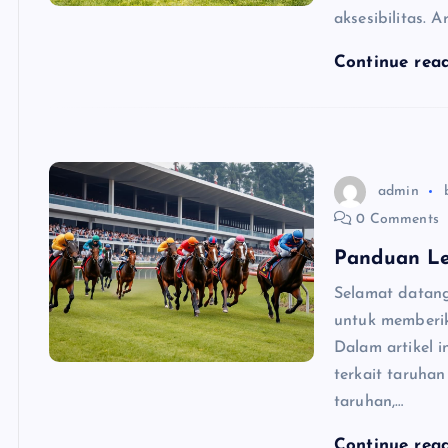
aksesibilitas. A
Continue rea
admin
0 Comments
Panduan Le
Selamat datan
untuk memberik
Dalam artikel 
terkait taruhan
taruhan,…
Continue rea