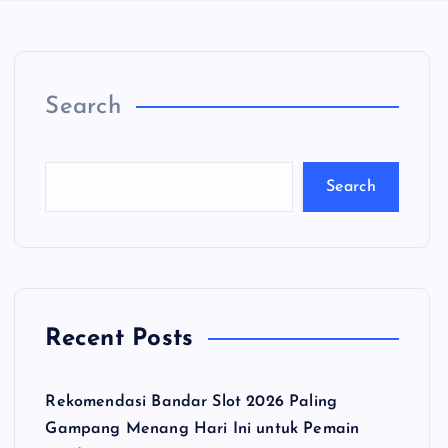
Search
Search
Recent Posts
Rekomendasi Bandar Slot 2026 Paling
Gampang Menang Hari Ini untuk Pemain