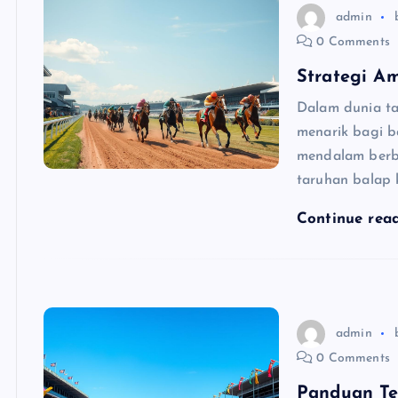
admin
0 Comments
Strategi A
Dalam dunia ta
menarik bagi b
mendalam berba
taruhan balap
Continue rea
admin
0 Comments
Panduan Te