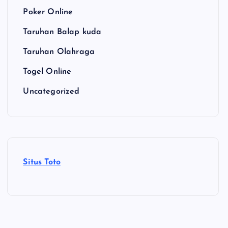
Poker Online
Taruhan Balap kuda
Taruhan Olahraga
Togel Online
Uncategorized
Situs Toto