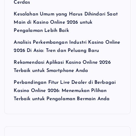
Cerdas
Kesalahan Umum yang Harus Dihindari Saat
Main di Kasino Online 2026 untuk
Pengalaman Lebih Baik
Analisis Perkembangan Industri Kasino Online
2026 Di Asia: Tren dan Peluang Baru
Rekomendasi Aplikasi Kasino Online 2026
Terbaik untuk Smartphone Anda
Perbandingan Fitur Live Dealer di Berbagai
Kasino Online 2026: Menemukan Pilihan
Terbaik untuk Pengalaman Bermain Anda