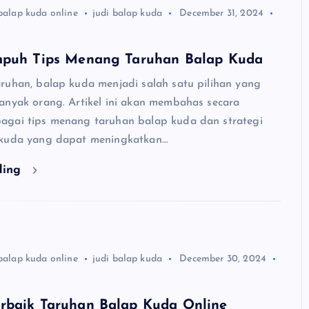
balap kuda online
judi balap kuda
December 31, 2024
mpuh Tips Menang Taruhan Balap Kuda
ruhan, balap kuda menjadi salah satu pilihan yang
anyak orang. Artikel ini akan membahas secara
gai tips menang taruhan balap kuda dan strategi
 kuda yang dapat meningkatkan…
ding
balap kuda online
judi balap kuda
December 30, 2024
rbaik Taruhan Balap Kuda Online