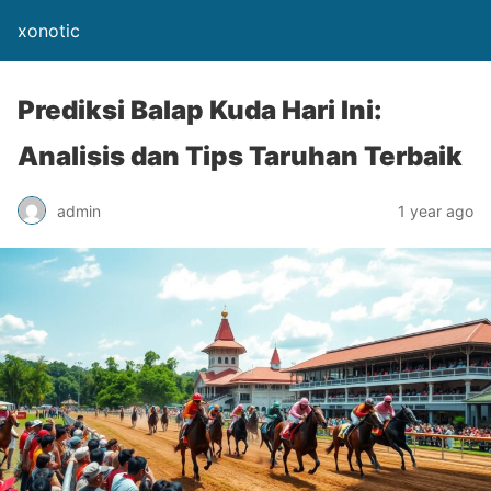
xonotic
Prediksi Balap Kuda Hari Ini:
Analisis dan Tips Taruhan Terbaik
admin
1 year ago