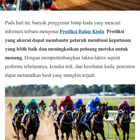
Pada hari ini, banyak penggemar balap kuda yang mencari
Prediksi Balap Kuda
Prediksi
informasi terbaru mengenai
.
yang akurat dapat membantu petaruh membuat keputusan
yang lebih baik dan meningkatkan peluang mereka untuk
menang.
Dengan mempertimbangkan faktor-faktor seperti
performa sebelumnya, kondisi trek, dan kesehatan kuda, penonton
dapat meramalkan hasil yang mungkin terjadi.