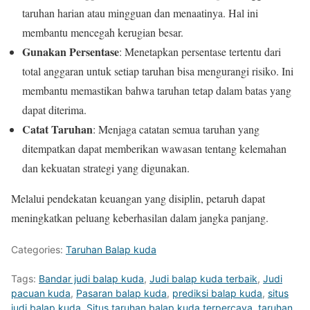
taruhan harian atau mingguan dan menaatinya. Hal ini
membantu mencegah kerugian besar.
Gunakan Persentase
: Menetapkan persentase tertentu dari
total anggaran untuk setiap taruhan bisa mengurangi risiko. Ini
membantu memastikan bahwa taruhan tetap dalam batas yang
dapat diterima.
Catat Taruhan
: Menjaga catatan semua taruhan yang
ditempatkan dapat memberikan wawasan tentang kelemahan
dan kekuatan strategi yang digunakan.
Melalui pendekatan keuangan yang disiplin, petaruh dapat
meningkatkan peluang keberhasilan dalam jangka panjang.
Categories:
Taruhan Balap kuda
Tags:
Bandar judi balap kuda
,
Judi balap kuda terbaik
,
Judi
pacuan kuda
,
Pasaran balap kuda
,
prediksi balap kuda
,
situs
judi balap kuda
,
Situs taruhan balap kuda terpercaya
,
taruhan