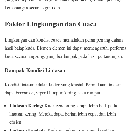
kemenangan secara signifikan.
Faktor Lingkungan dan Cuaca
Lingkungan dan kondisi cuaca memainkan peran penting dalam
hasil balap kuda. Elemen-elemen ini dapat memengaruhi performa
kuda secara langsung, yang berdampak pada hasil pertandingan.
Dampak Kondisi Lintasan
Kondisi lintasan adalah faktor yang krusial. Permukaan lintasan
dapat bervariasi, seperti lumpur, kering, atau rumput.
Lintasan Kering:
Kuda cenderung tampil lebih baik pada
lintasan kering. Mereka dapat berlari lebih cepat dan lebih
efisien.
Lintasan Lembab:
Kuda mungkin mengalami kesulitan.