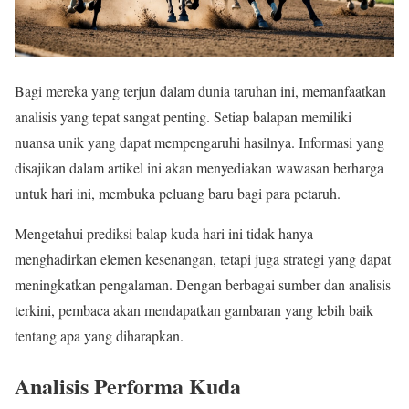
Bagi mereka yang terjun dalam dunia taruhan ini, memanfaatkan
analisis yang tepat sangat penting. Setiap balapan memiliki
nuansa unik yang dapat mempengaruhi hasilnya. Informasi yang
disajikan dalam artikel ini akan menyediakan wawasan berharga
untuk hari ini, membuka peluang baru bagi para petaruh.
Mengetahui prediksi balap kuda hari ini tidak hanya
menghadirkan elemen kesenangan, tetapi juga strategi yang dapat
meningkatkan pengalaman. Dengan berbagai sumber dan analisis
terkini, pembaca akan mendapatkan gambaran yang lebih baik
tentang apa yang diharapkan.
Analisis Performa Kuda