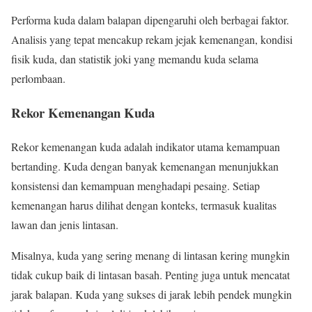
Performa kuda dalam balapan dipengaruhi oleh berbagai faktor.
Analisis yang tepat mencakup rekam jejak kemenangan, kondisi
fisik kuda, dan statistik joki yang memandu kuda selama
perlombaan.
Rekor Kemenangan Kuda
Rekor kemenangan kuda adalah indikator utama kemampuan
bertanding. Kuda dengan banyak kemenangan menunjukkan
konsistensi dan kemampuan menghadapi pesaing. Setiap
kemenangan harus dilihat dengan konteks, termasuk kualitas
lawan dan jenis lintasan.
Misalnya, kuda yang sering menang di lintasan kering mungkin
tidak cukup baik di lintasan basah. Penting juga untuk mencatat
jarak balapan. Kuda yang sukses di jarak lebih pendek mungkin