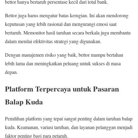
bettor hanya bertaruh persentase kecil dari total bank.
Bettor juga harus mengatur batas kerugian. Ini akan mendorong
keputusan yang lebih rasional dan mengurangi emosi saat
bertaruh. Memonitor hasil taruhan secara berkala juga membantu
dalam menilai efektivitas strategi yang digunakan.
Dengan manajemen risiko yang baik, bettor mampu bertahan
lebih lama dan meningkatkan peluang untuk sukses di masa
depan.
Platform Terpercaya untuk Pasaran
Balap Kuda
Pemilihan platform yang tepat sangat penting dalam taruhan balap
kuda. Keamanan, variasi taruhan, dan layanan pelanggan menjadi
faktor penting bagi para petaruh.