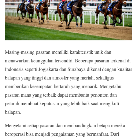
Masing-masing pasaran memiliki karakteristik unik dan
menawarkan keunggulan tersendiri. Beberapa pasaran terkenal di
Indonesia seperti Jogjakarta dan Surabaya dikenal dengan kualitas
balapan yang tinggi dan atmosfer yang meriah, sekaligus
memberikan kesempatan bertaruh yang menarik. Mengetahui
pasaran mana yang terbaik dapat membantu penonton dan
petaruh membuat keputusan yang lebih baik saat mengikuti
balapan.
Menyelami setiap pasaran dan membandingkan betapa mereka
beroperasi bisa menjadi pengalaman yang bermanfaat. Dari