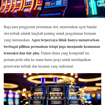
Bagi para penggemar permainan slot, menemukan agen bandar
slot terbaik adalah langkah penting untuk pengalaman bermain
Agen terpercaya tidak hanya menawarkan
yang memuaskan.
berbagai pilihan permainan tetapi juga menjamin keamanan
transaksi dan fair play.
Dalam dunia yang kompetitif ini,
pemain perlu tahu ke mana harus pergi untuk mendapatkan
penawaran terbaik dan layanan yang maksimal.