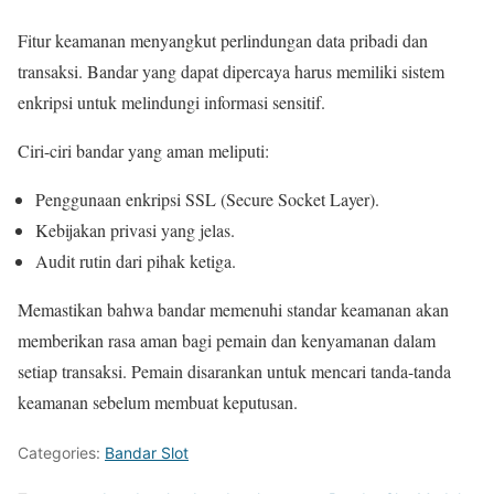
Fitur keamanan menyangkut perlindungan data pribadi dan
transaksi. Bandar yang dapat dipercaya harus memiliki sistem
enkripsi untuk melindungi informasi sensitif.
Ciri-ciri bandar yang aman meliputi:
Penggunaan enkripsi SSL (Secure Socket Layer).
Kebijakan privasi yang jelas.
Audit rutin dari pihak ketiga.
Memastikan bahwa bandar memenuhi standar keamanan akan
memberikan rasa aman bagi pemain dan kenyamanan dalam
setiap transaksi. Pemain disarankan untuk mencari tanda-tanda
keamanan sebelum membuat keputusan.
Categories:
Bandar Slot