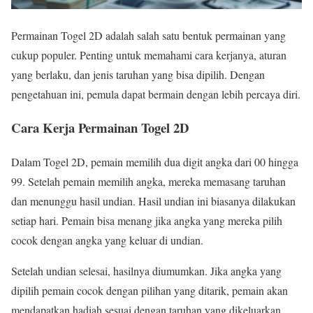
Permainan Togel 2D adalah salah satu bentuk permainan yang
cukup populer. Penting untuk memahami cara kerjanya, aturan
yang berlaku, dan jenis taruhan yang bisa dipilih. Dengan
pengetahuan ini, pemula dapat bermain dengan lebih percaya diri.
Cara Kerja Permainan Togel 2D
Dalam Togel 2D, pemain memilih dua digit angka dari 00 hingga
99. Setelah pemain memilih angka, mereka memasang taruhan
dan menunggu hasil undian. Hasil undian ini biasanya dilakukan
setiap hari. Pemain bisa menang jika angka yang mereka pilih
cocok dengan angka yang keluar di undian.
Setelah undian selesai, hasilnya diumumkan. Jika angka yang
dipilih pemain cocok dengan pilihan yang ditarik, pemain akan
mendapatkan hadiah sesuai dengan taruhan yang dikeluarkan.