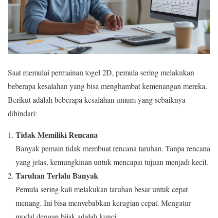
Saat memulai permainan togel 2D, pemula sering melakukan
beberapa kesalahan yang bisa menghambat kemenangan mereka.
Berikut adalah beberapa kesalahan umum yang sebaiknya
dihindari:
Tidak Memiliki Rencana
Banyak pemain tidak membuat rencana taruhan. Tanpa rencana
yang jelas, kemungkinan untuk mencapai tujuan menjadi kecil.
Taruhan Terlalu Banyak
Pemula sering kali melakukan taruhan besar untuk cepat
menang. Ini bisa menyebabkan kerugian cepat. Mengatur
modal dengan bijak adalah kunci.