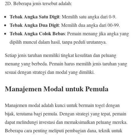
2D. Beberapa jenis tersebut adalah:
Tebak Angka Satu Digit
: Memilih satu angka dari 0-9.
Tebak Angka Dua Digit
: Memilih dua angka dari 00-99.
Tebak Angka Colok Bebas
: Pemain menang jika angka yang
dipilih muncul dalam hasil, tanpa peduli urutannya.
Setiap jenis taruhan memiliki tingkat kesulitan dan peluang
menang yang berbeda. Pemain harus memilih jenis taruhan yang
sesuai dengan strategi dan modal yang dimiliki.
Manajemen Modal untuk Pemula
Manajemen modal adalah kunci untuk bermain togel dengan
bijak, terutama bagi pemula. Dengan strategi yang tepat, pemain
dapat melindungi investasi dan memaksimalkan peluang mereka.
Beberapa cara penting meliputi pembagian dana, teknik untuk