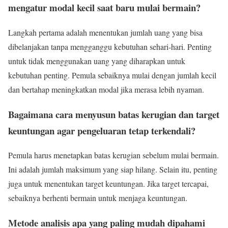
mengatur modal kecil saat baru mulai bermain?
Langkah pertama adalah menentukan jumlah uang yang bisa
dibelanjakan tanpa mengganggu kebutuhan sehari-hari. Penting
untuk tidak menggunakan uang yang diharapkan untuk
kebutuhan penting. Pemula sebaiknya mulai dengan jumlah kecil
dan bertahap meningkatkan modal jika merasa lebih nyaman.
Bagaimana cara menyusun batas kerugian dan target
keuntungan agar pengeluaran tetap terkendali?
Pemula harus menetapkan batas kerugian sebelum mulai bermain.
Ini adalah jumlah maksimum yang siap hilang. Selain itu, penting
juga untuk menentukan target keuntungan. Jika target tercapai,
sebaiknya berhenti bermain untuk menjaga keuntungan.
Metode analisis apa yang paling mudah dipahami