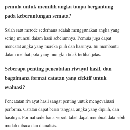
pemula untuk memilih angka tanpa bergantung
pada keberuntungan semata?
Salah satu metode sederhana adalah menggunakan angka yang
sering muncul dalam hasil sebelumnya. Pemula juga dapat
mencatat angka yang mereka pilih dan hasilnya. Ini membantu
dalam melihat pola yang mungkin tidak terlihat jelas.
Seberapa penting pencatatan riwayat hasil, dan
bagaimana format catatan yang efektif untuk
evaluasi?
Pencatatan riwayat hasil sangat penting untuk mengevaluasi
performa. Catatan dapat berisi tanggal, angka yang dipilih, dan
hasilnya. Format sederhana seperti tabel dapat membuat data lebih
mudah dibaca dan dianalisis.