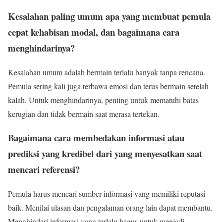
Kesalahan paling umum apa yang membuat pemula
cepat kehabisan modal, dan bagaimana cara
menghindarinya?
Kesalahan umum adalah bermain terlalu banyak tanpa rencana.
Pemula sering kali juga terbawa emosi dan terus bermain setelah
kalah. Untuk menghindarinya, penting untuk mematuhi batas
kerugian dan tidak bermain saat merasa tertekan.
Bagaimana cara membedakan informasi atau
prediksi yang kredibel dari yang menyesatkan saat
mencari referensi?
Pemula harus mencari sumber informasi yang memiliki reputasi
baik. Menilai ulasan dan pengalaman orang lain dapat membantu.
Menghindari informasi yang terlalu bagus untuk menjadi