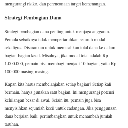
mengurangi risiko, dan perencanaan target kemenangan.
Strategi Pembagian Dana
Strategi pembagian dana penting untuk menjaga anggaran.
Pemula sebaiknya tidak mempertaruhkan seluruh modal
sekaligus. Disarankan untuk memisahkan total dana ke dalam
bagian-bagian kecil. Misalnya, jika modal total adalah Rp
1.000.000, pemain bisa membagi menjadi 10 bagian, yaitu Rp
100.000 masing-masing.
Kapan kita harus membelanjakan setiap bagian? Setiap kali
bermain, hanya gunakan satu bagian. Ini mengurangi potensi
kehilangan besar di awal. Selain itu, pemain juga bisa
menyisihkan sejumlah kecil untuk cadangan. Jika penggunaan
dana berjalan baik, pertimbangkan untuk menambah jumlah
taruhan.