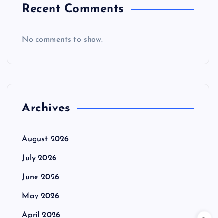
Recent Comments
No comments to show.
Archives
August 2026
July 2026
June 2026
May 2026
April 2026