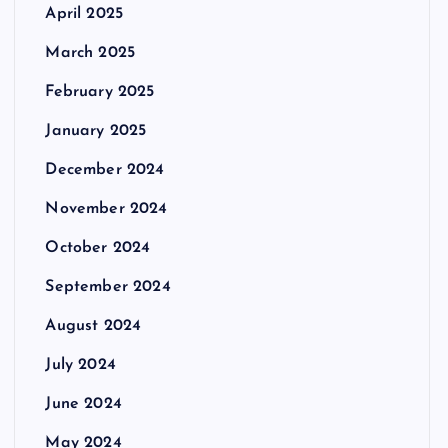
April 2025
March 2025
February 2025
January 2025
December 2024
November 2024
October 2024
September 2024
August 2024
July 2024
June 2024
May 2024