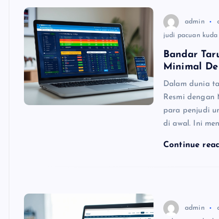
admin
judi pacuan kuda
Bandar Tar
Minimal De
Dalam dunia ta
Resmi dengan 
para penjudi u
di awal. Ini me
Continue rea
admin