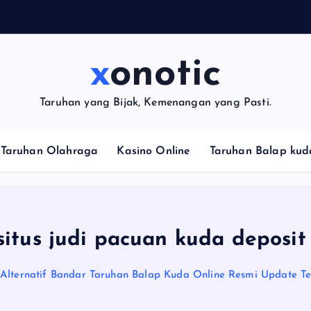
a
n
xonotic
Taruhan yang Bijak, Kemenangan yang Pasti.
Taruhan Olahraga
Kasino Online
Taruhan Balap kud
situs judi pacuan kuda deposit 
 Alternatif Bandar Taruhan Balap Kuda Online Resmi Update Te