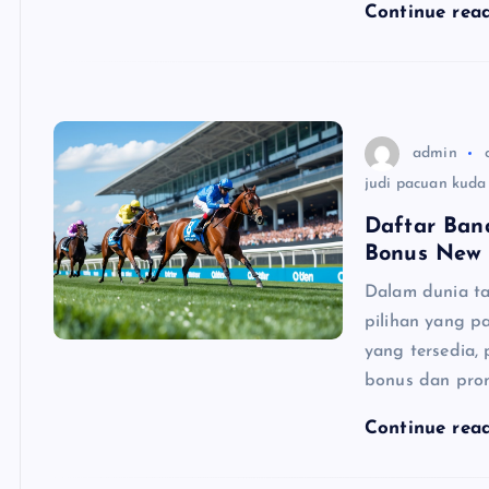
Continue rea
admin
judi pacuan kuda
Daftar Ban
Bonus New 
Dalam dunia ta
pilihan yang p
yang tersedia
bonus dan pro
Continue rea