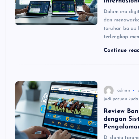
Internasio
Dalam era digit
dan menawarka
taruhan balap 
terlengkap me
Continue rea
admin
judi pacuan kuda
Review Ban
dengan Sis
Pengalama
Di dunia taruh