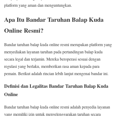
platform yang aman dan menguntungkan.
Apa Itu Bandar Taruhan Balap Kuda
Online Resmi?
Bandar taruhan balap kuda online resmi merupakan platform yang
menyediakan layanan taruhan pada pertandingan balap kuda
secara legal dan terjamin. Mereka beroperasi sesuai dengan
regulasi yang berlaku, memberikan rasa aman kepada para
pemain. Berikut adalah rincian lebih lanjut mengenai bandar ini.
Definisi dan Legalitas Bandar Taruhan Balap Kuda
Online
Bandar taruhan balap kuda online resmi adalah penyedia layanan
yang memiliki izin untuk menyelenggarakan taruhan secara