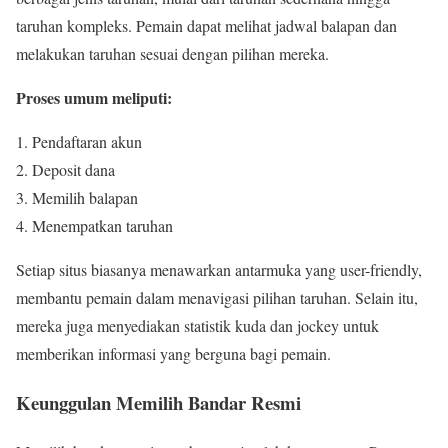
taruhan kompleks. Pemain dapat melihat jadwal balapan dan
melakukan taruhan sesuai dengan pilihan mereka.
Proses umum meliputi:
Pendaftaran akun
Deposit dana
Memilih balapan
Menempatkan taruhan
Setiap situs biasanya menawarkan antarmuka yang user-friendly,
membantu pemain dalam menavigasi pilihan taruhan. Selain itu,
mereka juga menyediakan statistik kuda dan jockey untuk
memberikan informasi yang berguna bagi pemain.
Keunggulan Memilih Bandar Resmi