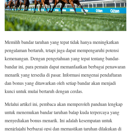
Memilih bandar taruhan yang tepat tidak hanya meningkatkan
pengalaman bertaruh, tetapi juga dapat mempengaruhi potensi
kemenangan. Dengan pengetahuan yang tepat tentang bandar-
bandar ini, para pemain dapat memanfaatkan berbagai penawaran
menarik yang tersedia di pasar. Informasi mengenai pendaftaran
dan bonus yang ditawarkan oleh setiap bandar akan menjadi
kunci untuk mulai bertaruh dengan cerdas.
Melalui artikel ini, pembaca akan memperoleh panduan lengkap
untuk menemukan bandar taruhan balap kuda terpercaya yang
menyediakan bonus menarik. Ini adalah kesempatan untuk
menjelajahi berbagai opsi dan memastikan taruhan dilakukan di