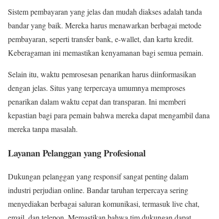
Sistem pembayaran yang jelas dan mudah diakses adalah tanda
bandar yang baik. Mereka harus menawarkan berbagai metode
pembayaran, seperti transfer bank, e-wallet, dan kartu kredit.
Keberagaman ini memastikan kenyamanan bagi semua pemain.
Selain itu, waktu pemrosesan penarikan harus diinformasikan
dengan jelas. Situs yang terpercaya umumnya memproses
penarikan dalam waktu cepat dan transparan. Ini memberi
kepastian bagi para pemain bahwa mereka dapat mengambil dana
mereka tanpa masalah.
Layanan Pelanggan yang Profesional
Dukungan pelanggan yang responsif sangat penting dalam
industri perjudian online. Bandar taruhan terpercaya sering
menyediakan berbagai saluran komunikasi, termasuk live chat,
email, dan telepon. Memastikan bahwa tim dukungan dapat