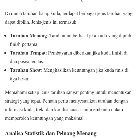
Di dunia taruhan balap kuda, terdapat berbagai jenis taruhan yang
dapat dipilih. Jenis-jenis ini termasuk:
Taruhan Menang
: Taruhan ini berhasil jika kuda yang dipilih
finish pertama.
Taruhan Tempat
: Pembayaran diberikan jika kuda finish di
dua posisi teratas.
Taruhan Show
: Menghasilkan keuntungan jika kuda finis di
tiga besar.
Memahami setiap jenis taruhan sangat penting untuk menentukan
strategi yang tepat. Pemain perlu menyesuaikan taruhan dengan
informasi kuda, trek, dan kondisi cuaca. Ini membantu dalam
memperoleh keuntungan yang maksimal.
Analisa Statistik dan Peluang Menang