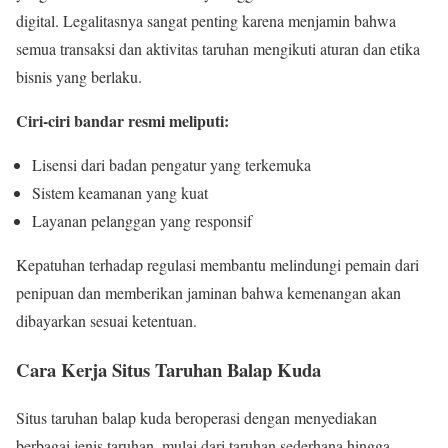
digital. Legalitasnya sangat penting karena menjamin bahwa
semua transaksi dan aktivitas taruhan mengikuti aturan dan etika
bisnis yang berlaku.
Ciri-ciri bandar resmi meliputi:
Lisensi dari badan pengatur yang terkemuka
Sistem keamanan yang kuat
Layanan pelanggan yang responsif
Kepatuhan terhadap regulasi membantu melindungi pemain dari
penipuan dan memberikan jaminan bahwa kemenangan akan
dibayarkan sesuai ketentuan.
Cara Kerja Situs Taruhan Balap Kuda
Situs taruhan balap kuda beroperasi dengan menyediakan
berbagai jenis taruhan, mulai dari taruhan sederhana hingga