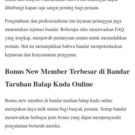
dihubungi kapan saja sangat penting bagi pemain.
Pengetahuan dan profesionalisme tim layanan pelanggan juga
menentukan reputasi bandar. Beberapa situs menawarkan FAQ
yang lengkap, menjawab pertanyaan umum untuk memudahkan
pemain. Hal ini menunjukkan bahwa bandar memprioritaskan
kepuasan dan kenyamanan pengguna.
Bonus New Member Terbesar di Bandar
Taruhan Balap Kuda Online
Bonus new member di bandar taruhan balap kuda online
merupakan daya tarik utama bagi banyak pemain. Setiap bandar
menawarkan berbagai jenis bonus yang dapat mempengaruhi
pengalaman bertaruh mereka.