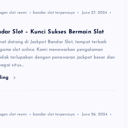
agen slot resmi
bandar slot terpercaya
June 27, 2024
dar Slot – Kunci Sukses Bermain Slot
mat datang di Jackpot Bandar Slot, tempat terbaik
 game slot online. Kami menawarkan pengalaman
idak terlupakan dengan penawaran jackpot besar dan
agai situs…
ding
agen slot resmi
bandar slot terpercaya
June 26, 2024