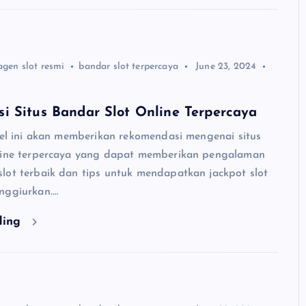
agen slot resmi
bandar slot terpercaya
June 23, 2024
i Situs Bandar Slot Online Terpercaya
kel ini akan memberikan rekomendasi mengenai situs
line terpercaya yang dapat memberikan pengalaman
lot terbaik dan tips untuk mendapatkan jackpot slot
nggiurkan.…
ding