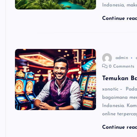
Indonesia, mak
Continue rea
admin
0 Comments
Temukan Ba
xonotic – Pada
bagaimana mene
Indonesia. Kam
online terperc
Continue rea