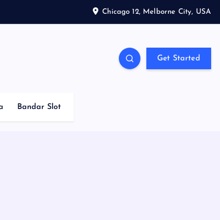
Chicago 12, Melborne City, USA
Get Started
a
Bandar Slot