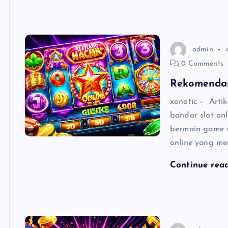
admin
0 Comments
Rekomendas
xonotic – Arti
bandar slot on
bermain game s
online yang me
Continue rea