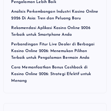
Pengalaman Lebih Baik
Analisis Perkembangan Industri Kasino Online
2026 Di Asia: Tren dan Peluang Baru
Rekomendasi Aplikasi Kasino Online 2026
Terbaik untuk Smartphone Anda
Perbandingan Fitur Live Dealer di Berbagai
Kasino Online 2026: Menemukan Pilihan
Terbaik untuk Pengalaman Bermain Anda
Cara Memanfaatkan Bonus Cashback di
Kasino Online 2026: Strategi Efektif untuk
Menang