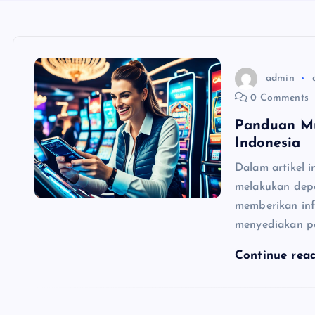
admin
0 Comments
Panduan Mu
Indonesia
Dalam artikel
melakukan depo
memberikan inf
menyediakan p
Continue rea