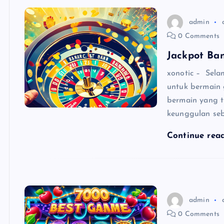
admin
0 Comments
Jackpot Ban
xonotic – Sela
untuk bermain
bermain yang t
keunggulan seb
Continue rea
admin
0 Comments