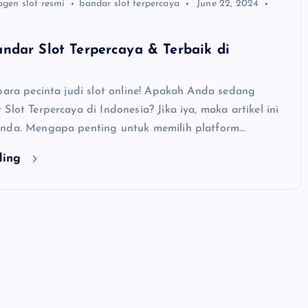
agen slot resmi
bandar slot terpercaya
June 22, 2024
ndar Slot Terpercaya & Terbaik di
para pecinta judi slot online! Apakah Anda sedang
Slot Terpercaya di Indonesia? Jika iya, maka artikel ini
nda. Mengapa penting untuk memilih platform…
ding