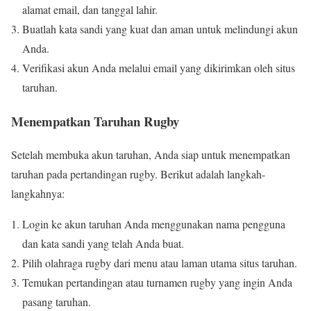
alamat email, dan tanggal lahir.
Buatlah kata sandi yang kuat dan aman untuk melindungi akun
Anda.
Verifikasi akun Anda melalui email yang dikirimkan oleh situs
taruhan.
Menempatkan Taruhan Rugby
Setelah membuka akun taruhan, Anda siap untuk menempatkan
taruhan pada pertandingan rugby. Berikut adalah langkah-
langkahnya:
Login ke akun taruhan Anda menggunakan nama pengguna
dan kata sandi yang telah Anda buat.
Pilih olahraga rugby dari menu atau laman utama situs taruhan.
Temukan pertandingan atau turnamen rugby yang ingin Anda
pasang taruhan.