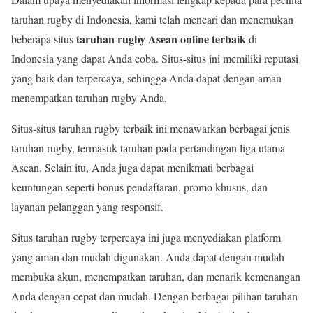
taruhan rugby di Indonesia, kami telah mencari dan menemukan
taruhan rugby Asean online terbaik
beberapa situs
di
Indonesia yang dapat Anda coba. Situs-situs ini memiliki reputasi
yang baik dan terpercaya, sehingga Anda dapat dengan aman
menempatkan taruhan rugby Anda.
Situs-situs taruhan rugby terbaik ini menawarkan berbagai jenis
taruhan rugby, termasuk taruhan pada pertandingan liga utama
Asean. Selain itu, Anda juga dapat menikmati berbagai
keuntungan seperti bonus pendaftaran, promo khusus, dan
layanan pelanggan yang responsif.
Situs taruhan rugby terpercaya ini juga menyediakan platform
yang aman dan mudah digunakan. Anda dapat dengan mudah
membuka akun, menempatkan taruhan, dan menarik kemenangan
Anda dengan cepat dan mudah. Dengan berbagai pilihan taruhan