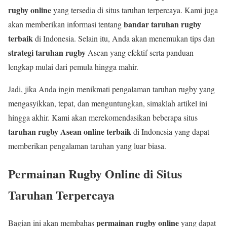
rugby online
yang tersedia di situs taruhan terpercaya. Kami juga
bandar taruhan rugby
akan memberikan informasi tentang
terbaik
di Indonesia. Selain itu, Anda akan menemukan tips dan
strategi taruhan rugby
Asean yang efektif serta panduan
lengkap mulai dari pemula hingga mahir.
Jadi, jika Anda ingin menikmati pengalaman taruhan rugby yang
mengasyikkan, tepat, dan menguntungkan, simaklah artikel ini
hingga akhir. Kami akan merekomendasikan beberapa situs
taruhan rugby Asean online terbaik
di Indonesia yang dapat
memberikan pengalaman taruhan yang luar biasa.
Permainan Rugby Online di Situs
Taruhan Terpercaya
permainan rugby online
Bagian ini akan membahas
yang dapat