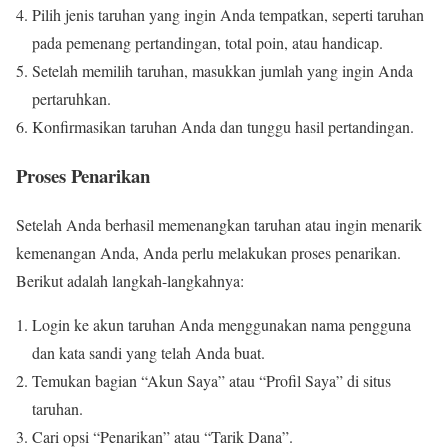
Pilih jenis taruhan yang ingin Anda tempatkan, seperti taruhan
pada pemenang pertandingan, total poin, atau handicap.
Setelah memilih taruhan, masukkan jumlah yang ingin Anda
pertaruhkan.
Konfirmasikan taruhan Anda dan tunggu hasil pertandingan.
Proses Penarikan
Setelah Anda berhasil memenangkan taruhan atau ingin menarik
kemenangan Anda, Anda perlu melakukan proses penarikan.
Berikut adalah langkah-langkahnya:
Login ke akun taruhan Anda menggunakan nama pengguna
dan kata sandi yang telah Anda buat.
Temukan bagian “Akun Saya” atau “Profil Saya” di situs
taruhan.
Cari opsi “Penarikan” atau “Tarik Dana”.