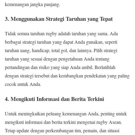
kemenangan jangka panjang.
3. Menggunakan Strategi Taruhan yang Tepat
Tidak semua taruhan rugby adalah taruhan yang sama. Ada
berbagai strategi taruhan yang dapat Anda gunakan, seperti
taruhan uang, handicap, total gol, dan lainnya. Pilih strategi
taruhan yang sesuai dengan pengetahuan Anda tentang
pertandingan dan risiko yang siap Anda ambil. Berlatihlah
dengan strategi tersebut dan kembangkan pendekatan yang paling
cocok untuk Anda.
4. Mengikuti Informasi dan Berita Terkini
Untuk meningkatkan peluang kemenangan Anda, penting untuk
mengikuti informasi dan berita terkini mengenai rugby Asean.
Tetap update dengan perkembangan tim, pemain, dan situasi