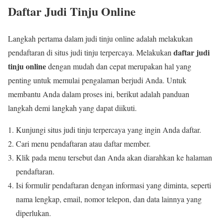
Daftar Judi Tinju Online
Langkah pertama dalam judi tinju online adalah melakukan
daftar judi
pendaftaran di situs judi tinju terpercaya. Melakukan
tinju online
dengan mudah dan cepat merupakan hal yang
penting untuk memulai pengalaman berjudi Anda. Untuk
membantu Anda dalam proses ini, berikut adalah panduan
langkah demi langkah yang dapat diikuti.
Kunjungi situs judi tinju terpercaya yang ingin Anda daftar.
Cari menu pendaftaran atau daftar member.
Klik pada menu tersebut dan Anda akan diarahkan ke halaman
pendaftaran.
Isi formulir pendaftaran dengan informasi yang diminta, seperti
nama lengkap, email, nomor telepon, dan data lainnya yang
diperlukan.