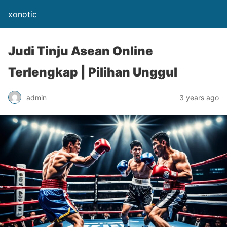
xonotic
Judi Tinju Asean Online
Terlengkap | Pilihan Unggul
admin
3 years ago