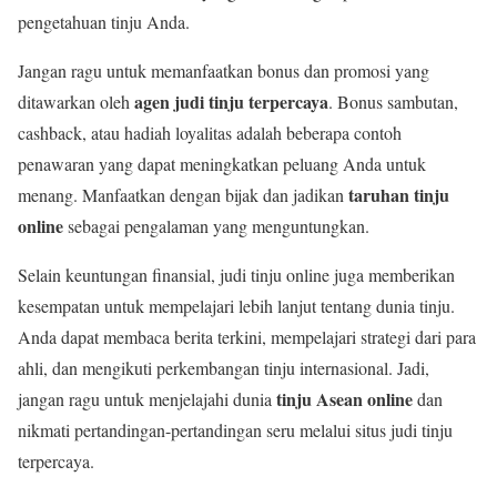
pengetahuan tinju Anda.
Jangan ragu untuk memanfaatkan bonus dan promosi yang
agen judi tinju terpercaya
ditawarkan oleh
. Bonus sambutan,
cashback, atau hadiah loyalitas adalah beberapa contoh
penawaran yang dapat meningkatkan peluang Anda untuk
taruhan tinju
menang. Manfaatkan dengan bijak dan jadikan
online
sebagai pengalaman yang menguntungkan.
Selain keuntungan finansial, judi tinju online juga memberikan
kesempatan untuk mempelajari lebih lanjut tentang dunia tinju.
Anda dapat membaca berita terkini, mempelajari strategi dari para
ahli, dan mengikuti perkembangan tinju internasional. Jadi,
tinju Asean online
jangan ragu untuk menjelajahi dunia
dan
nikmati pertandingan-pertandingan seru melalui situs judi tinju
terpercaya.