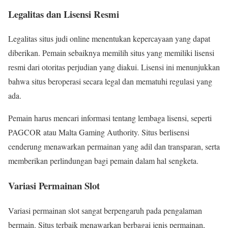
Legalitas dan Lisensi Resmi
Legalitas situs judi online menentukan kepercayaan yang dapat
diberikan. Pemain sebaiknya memilih situs yang memiliki lisensi
resmi dari otoritas perjudian yang diakui. Lisensi ini menunjukkan
bahwa situs beroperasi secara legal dan mematuhi regulasi yang
ada.
Pemain harus mencari informasi tentang lembaga lisensi, seperti
PAGCOR atau Malta Gaming Authority. Situs berlisensi
cenderung menawarkan permainan yang adil dan transparan, serta
memberikan perlindungan bagi pemain dalam hal sengketa.
Variasi Permainan Slot
Variasi permainan slot sangat berpengaruh pada pengalaman
bermain. Situs terbaik menawarkan berbagai jenis permainan,