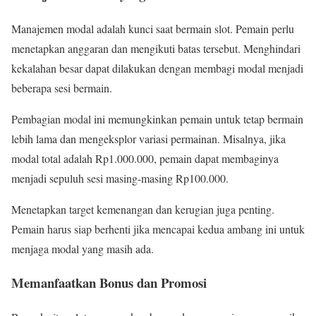
Manajemen modal adalah kunci saat bermain slot. Pemain perlu
menetapkan anggaran dan mengikuti batas tersebut. Menghindari
kekalahan besar dapat dilakukan dengan membagi modal menjadi
beberapa sesi bermain.
Pembagian modal ini memungkinkan pemain untuk tetap bermain
lebih lama dan mengeksplor variasi permainan. Misalnya, jika
modal total adalah Rp1.000.000, pemain dapat membaginya
menjadi sepuluh sesi masing-masing Rp100.000.
Menetapkan target kemenangan dan kerugian juga penting.
Pemain harus siap berhenti jika mencapai kedua ambang ini untuk
menjaga modal yang masih ada.
Memanfaatkan Bonus dan Promosi