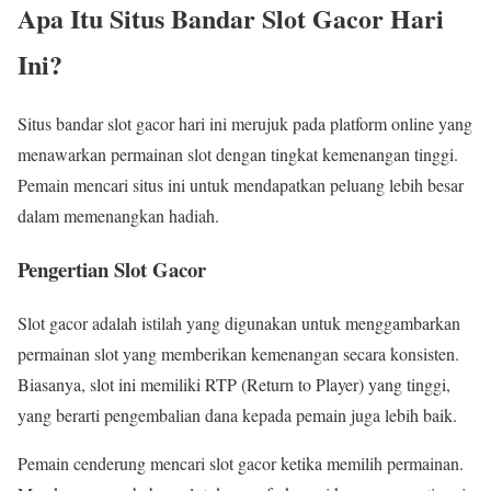
Apa Itu Situs Bandar Slot Gacor Hari
Ini?
Situs bandar slot gacor hari ini merujuk pada platform online yang
menawarkan permainan slot dengan tingkat kemenangan tinggi.
Pemain mencari situs ini untuk mendapatkan peluang lebih besar
dalam memenangkan hadiah.
Pengertian Slot Gacor
Slot gacor adalah istilah yang digunakan untuk menggambarkan
permainan slot yang memberikan kemenangan secara konsisten.
Biasanya, slot ini memiliki RTP (Return to Player) yang tinggi,
yang berarti pengembalian dana kepada pemain juga lebih baik.
Pemain cenderung mencari slot gacor ketika memilih permainan.