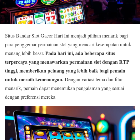
Situs Bandar Slot Gacor Hari Ini menjadi pilihan menarik bagi
para penggemar permainan slot yang mencari kesempatan untuk
Pada hari ini, ada beberapa situs
menang lebih besar.
terpercaya yang menawarkan permainan slot dengan RTP
tinggi, memberikan peluang yang lebih baik bagi pemain
untuk meraih kemenangan.
Dengan variasi tema dan fitur
menarik, pemain dapat menemukan pengalaman yang sesuai
dengan preferensi mereka.