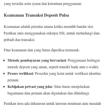
yang tersedia serta syarat dan ketentuan penggunaan.
Keamanan Transaksi Deposit Pulsa
Keamanan adalah prioritas utama ketika memilih bandar slot.
Pastikan situs menggunakan enkripsi SSL untuk melindungi data
pribadi dan transaksi.
Fitur keamanan lain yang harus diperiksa termasuk:
Metode pembayaran yang bervariasi
: Penggunaan berbagai
metode deposit yang aman, seperti transfer bank atau e-wallet.
Proses verifikasi
: Prosedur yang ketat untuk verifikasi identitas
pemain.
Kebijakan privasi yang jelas
: Situs harus menjelaskan
bagaimana data pemain akan digunakan dan dilindungi.
Pastikan juga ada dukungan untuk laporan penipuan atau masalah