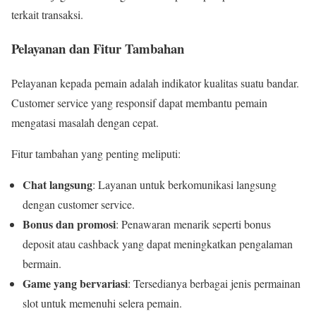
terkait transaksi.
Pelayanan dan Fitur Tambahan
Pelayanan kepada pemain adalah indikator kualitas suatu bandar.
Customer service yang responsif dapat membantu pemain
mengatasi masalah dengan cepat.
Fitur tambahan yang penting meliputi:
Chat langsung
: Layanan untuk berkomunikasi langsung
dengan customer service.
Bonus dan promosi
: Penawaran menarik seperti bonus
deposit atau cashback yang dapat meningkatkan pengalaman
bermain.
Game yang bervariasi
: Tersedianya berbagai jenis permainan
slot untuk memenuhi selera pemain.