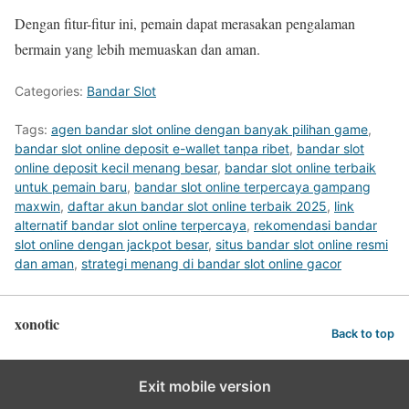
Dengan fitur-fitur ini, pemain dapat merasakan pengalaman
bermain yang lebih memuaskan dan aman.
Categories:
Bandar Slot
Tags:
agen bandar slot online dengan banyak pilihan game
,
bandar slot online deposit e-wallet tanpa ribet
,
bandar slot
online deposit kecil menang besar
,
bandar slot online terbaik
untuk pemain baru
,
bandar slot online terpercaya gampang
maxwin
,
daftar akun bandar slot online terbaik 2025
,
link
alternatif bandar slot online terpercaya
,
rekomendasi bandar
slot online dengan jackpot besar
,
situs bandar slot online resmi
dan aman
,
strategi menang di bandar slot online gacor
xonotic
Back to top
Exit mobile version