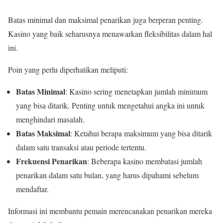
Batas minimal dan maksimal penarikan juga berperan penting.
Kasino yang baik seharusnya menawarkan fleksibilitas dalam hal
ini.
Poin yang perlu diperhatikan meliputi:
Batas Minimal
: Kasino sering menetapkan jumlah minimum
yang bisa ditarik. Penting untuk mengetahui angka ini untuk
menghindari masalah.
Batas Maksimal
: Ketahui berapa maksimum yang bisa ditarik
dalam satu transaksi atau periode tertentu.
Frekuensi Penarikan
: Beberapa kasino membatasi jumlah
penarikan dalam satu bulan, yang harus dipahami sebelum
mendaftar.
Informasi ini membantu pemain merencanakan penarikan mereka