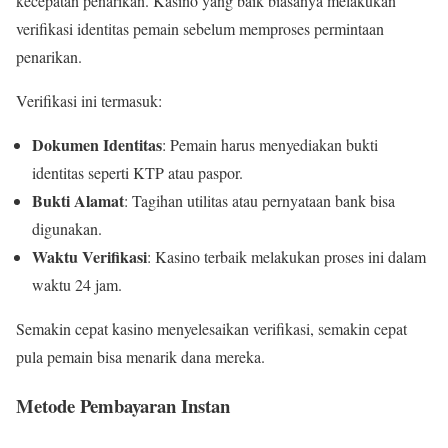
kecepatan penarikan. Kasino yang baik biasanya melakukan
verifikasi identitas pemain sebelum memproses permintaan
penarikan.
Verifikasi ini termasuk:
Dokumen Identitas
: Pemain harus menyediakan bukti
identitas seperti KTP atau paspor.
Bukti Alamat
: Tagihan utilitas atau pernyataan bank bisa
digunakan.
Waktu Verifikasi
: Kasino terbaik melakukan proses ini dalam
waktu 24 jam.
Semakin cepat kasino menyelesaikan verifikasi, semakin cepat
pula pemain bisa menarik dana mereka.
Metode Pembayaran Instan