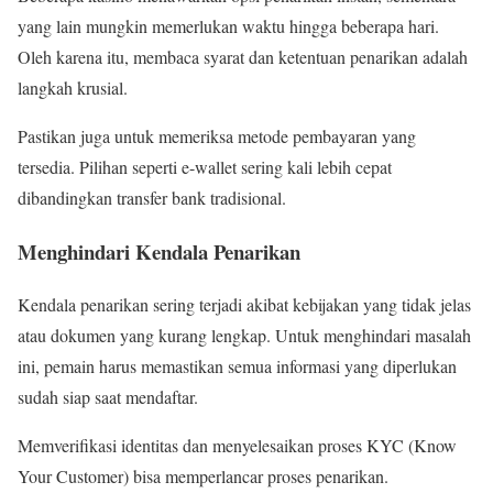
yang lain mungkin memerlukan waktu hingga beberapa hari.
Oleh karena itu, membaca syarat dan ketentuan penarikan adalah
langkah krusial.
Pastikan juga untuk memeriksa metode pembayaran yang
tersedia. Pilihan seperti e-wallet sering kali lebih cepat
dibandingkan transfer bank tradisional.
Menghindari Kendala Penarikan
Kendala penarikan sering terjadi akibat kebijakan yang tidak jelas
atau dokumen yang kurang lengkap. Untuk menghindari masalah
ini, pemain harus memastikan semua informasi yang diperlukan
sudah siap saat mendaftar.
Memverifikasi identitas dan menyelesaikan proses KYC (Know
Your Customer) bisa memperlancar proses penarikan.