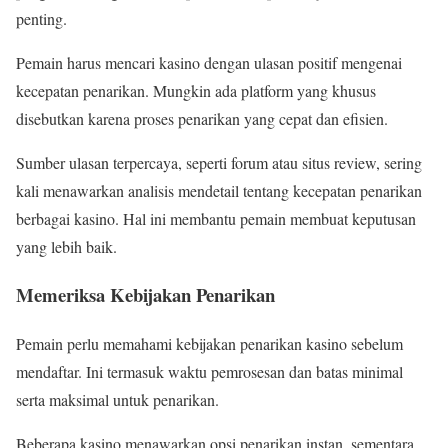
penting.
Pemain harus mencari kasino dengan ulasan positif mengenai
kecepatan penarikan. Mungkin ada platform yang khusus
disebutkan karena proses penarikan yang cepat dan efisien.
Sumber ulasan terpercaya, seperti forum atau situs review, sering
kali menawarkan analisis mendetail tentang kecepatan penarikan
berbagai kasino. Hal ini membantu pemain membuat keputusan
yang lebih baik.
Memeriksa Kebijakan Penarikan
Pemain perlu memahami kebijakan penarikan kasino sebelum
mendaftar. Ini termasuk waktu pemrosesan dan batas minimal
serta maksimal untuk penarikan.
Beberapa kasino menawarkan opsi penarikan instan, sementara