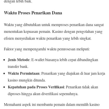
dengan lebih baik.
Waktu Proses Penarikan Dana
Waktu yang dibutuhkan untuk memproses penarikan dana sangat
menentukan kepuasan pemain. Kasino dengan pengolahan yang
efisien menyediakan waktu penarikan yang lebih singkat.
Faktor yang mempengaruhi waktu pemrosesan meliputi:
Jenis Metode
: E-wallet biasanya lebih cepat dibandingkan
transfer bank.
Waktu Permintaan
: Penarikan yang diajukan di luar jam kerja
kasino mungkin ditunda.
Kepatuhan pada Proses Verifikasi
: Penarikan tidak akan
diproses hingga akun diverifikasi sepenuhnya.
Memahami aspek ini membantu pemain dalam memilih kasino