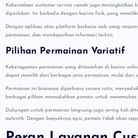
Keberadaan customer service ramah juga meningkatkan 
diperlukan. Ini berbeda dengan kasino fisik, yang memilik
Dengan aplikasi atau platform berbasis web yang respon
permainan, dan mendapatkan informasi terkini.
Pilihan Permainan Variatif
Keberagaman permainan yang ditawarkan di kasino onlin
dapat memilih dari berbagai jenis permainan, mulai dari 
Permainan ini biasanya diperbarui secara rutin, menyedi
berbagai pilihan memudahkan pemain untuk menemukan ya
Dukungan untuk permainan langsung juga sering kali dite
autentik. Dengan banyaknya opsi, pemain tidak akan cep
Peran Layanan Cus