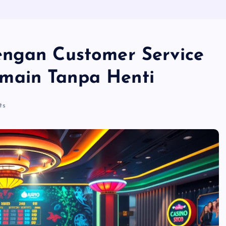
engan Customer Service
main Tanpa Henti
ts