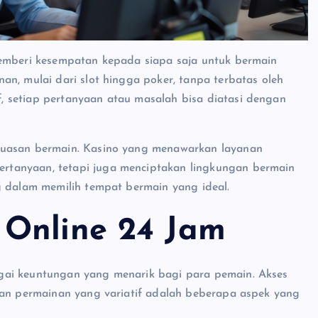
memberi kesempatan kepada siapa saja untuk bermain
n, mulai dari slot hingga poker, tanpa terbatas oleh
 setiap pertanyaan atau masalah bisa diatasi dengan
puasan bermain. Kasino yang menawarkan layanan
rtanyaan, tetapi juga menciptakan lingkungan bermain
g dalam memilih tempat bermain yang ideal.
 Online 24 Jam
gai keuntungan yang menarik bagi para pemain. Akses
ihan permainan yang variatif adalah beberapa aspek yang