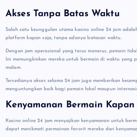
Akses Tanpa Batas Waktu
Salah satu keunggulan utama kasino online 24 jam adala
platform kapan saja, tanpa adanya batasan waktu.
Dengan jam operasional yang terus menerus, pemain tida
Ini memungkinkan mereka untuk bermain di waktu yang pa
malam.
Tersedianya akses selama 24 jam juga memberikan kesemp
menguntungkan baik bagi pemain lokal maupun internasi
Kenyamanan Bermain Kapan 
Kasino online 24 jam menyajikan kenyamanan untuk berm
dapat menikmati permainan favorit mereka dari kenyaman