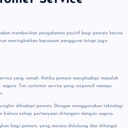
dalam memberikan pengalaman positif bagi pemain kasino
 hanya meningkatkan kepuasan pengguna tetapi juga
service yang ramah. Ketika pemain menghadapi masalah
 segera. Tim customer service yang responsif mampu
t.
mungkin dihadapi pemain. Dengan menggunakan teknologi
kan bahwa setiap pertanyaan ditangani dengan segera.
kan bagi pemain, yang merasa didukung dan dihargai.