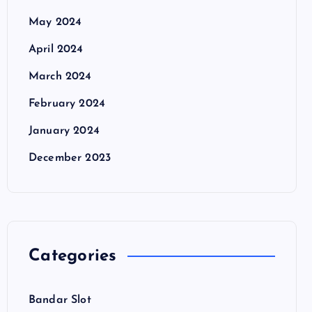
May 2024
April 2024
March 2024
February 2024
January 2024
December 2023
Categories
Bandar Slot