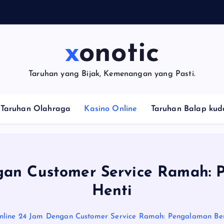
r
xonotic
Taruhan yang Bijak, Kemenangan yang Pasti.
Taruhan Olahraga
Kasino Online
Taruhan Balap kud
gan Customer Service Ramah:
Henti
nline 24 Jam Dengan Customer Service Ramah: Pengalaman Be