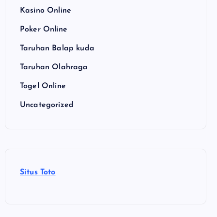
Kasino Online
Poker Online
Taruhan Balap kuda
Taruhan Olahraga
Togel Online
Uncategorized
Situs Toto