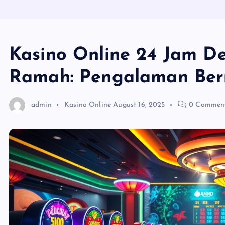
Kasino Online 24 Jam D
Ramah: Pengalaman Ber
admin
Kasino Online
August 16, 2025
0 Commen