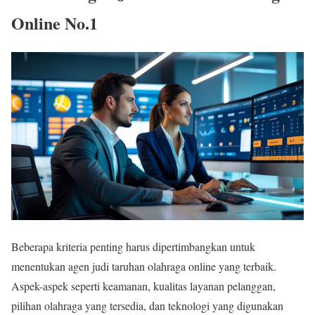
Online No.1
Beberapa kriteria penting harus dipertimbangkan untuk
menentukan agen judi taruhan olahraga online yang terbaik.
Aspek-aspek seperti keamanan, kualitas layanan pelanggan,
pilihan olahraga yang tersedia, dan teknologi yang digunakan