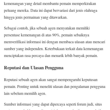
kemenangan yang detail membantu pemain memperkirakan
peluang mereka. Data ini dapat bervariasi dari jenis olahraga
hingga jenis permainan yang ditawarkan.
Sebagai contoh, jika sebuah agen menyatakan memiliki
persentase kemenangan di atas 90%, pemain sebaiknya
memverifikasi informasi ini dengan membaca ulasan atau mencari
sumber yang independen. Keterbukaan terkait data kemenangan
menciptakan rasa percaya dan menarik lebih banyak pemain.
Reputasi dan Ulasan Pengguna
Reputasi sebuah agen akan sangat mempengaruhi keputusan
pemain. Penting untuk meneliti ulasan dan pengalaman pengguna
lain sebelum memilih agen.
Sumber informasi yang dapat dipercaya seperti forum judi, situs