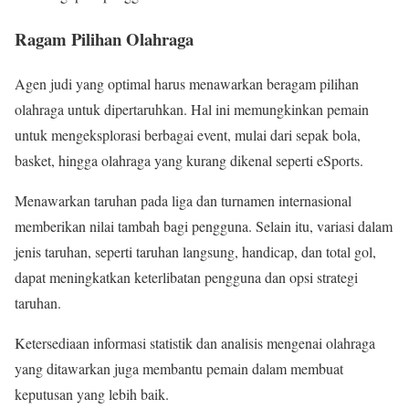
Ragam Pilihan Olahraga
Agen judi yang optimal harus menawarkan beragam pilihan
olahraga untuk dipertaruhkan. Hal ini memungkinkan pemain
untuk mengeksplorasi berbagai event, mulai dari sepak bola,
basket, hingga olahraga yang kurang dikenal seperti eSports.
Menawarkan taruhan pada liga dan turnamen internasional
memberikan nilai tambah bagi pengguna. Selain itu, variasi dalam
jenis taruhan, seperti taruhan langsung, handicap, dan total gol,
dapat meningkatkan keterlibatan pengguna dan opsi strategi
taruhan.
Ketersediaan informasi statistik dan analisis mengenai olahraga
yang ditawarkan juga membantu pemain dalam membuat
keputusan yang lebih baik.