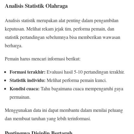
Analisis Statistik Olahraga
Analisis statistik merupakan alat penting dalam pengambilan
keputusan. Melihat rekam jejak tim, performa pemain, dan
statistik pertandingan sebelumnya bisa memberikan wawasan
berharga.
Pemain harus mencari informasi berikut:
Formasi terakhir:
Evaluasi hasil 5-10 pertandingan terakhir.
Statistik individu:
Melihat performa pemain kunci.
Kondisi cuaca:
Tahu bagaimana cuaca mempengaruhi gaya
permainan.
Menggunakan data ini dapat membantu dalam menilai peluang
dan membuat taruhan yang lebih terinformasi.
Pentingnya Disiplin Bertaruh