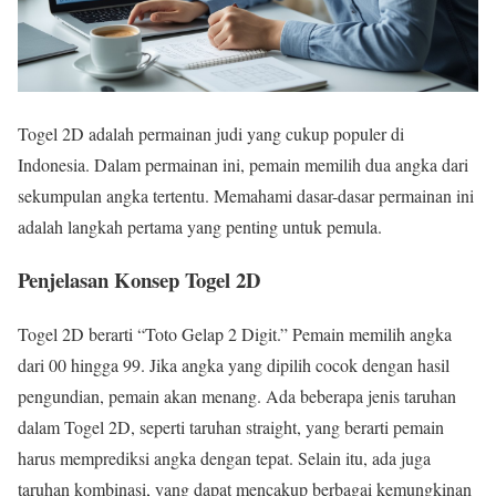
Togel 2D adalah permainan judi yang cukup populer di
Indonesia. Dalam permainan ini, pemain memilih dua angka dari
sekumpulan angka tertentu. Memahami dasar-dasar permainan ini
adalah langkah pertama yang penting untuk pemula.
Penjelasan Konsep Togel 2D
Togel 2D berarti “Toto Gelap 2 Digit.” Pemain memilih angka
dari 00 hingga 99. Jika angka yang dipilih cocok dengan hasil
pengundian, pemain akan menang. Ada beberapa jenis taruhan
dalam Togel 2D, seperti taruhan straight, yang berarti pemain
harus memprediksi angka dengan tepat. Selain itu, ada juga
taruhan kombinasi, yang dapat mencakup berbagai kemungkinan