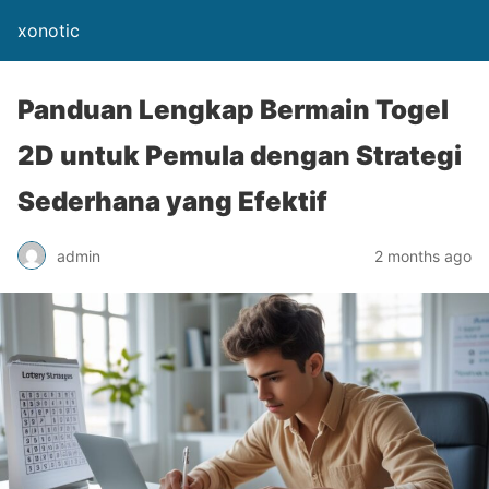
xonotic
Panduan Lengkap Bermain Togel
2D untuk Pemula dengan Strategi
Sederhana yang Efektif
admin
2 months ago