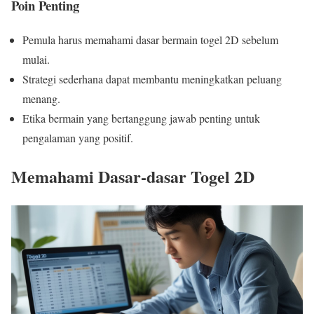
Poin Penting
Pemula harus memahami dasar bermain togel 2D sebelum
mulai.
Strategi sederhana dapat membantu meningkatkan peluang
menang.
Etika bermain yang bertanggung jawab penting untuk
pengalaman yang positif.
Memahami Dasar-dasar Togel 2D