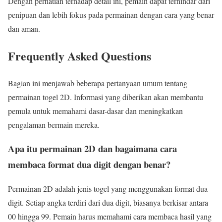
Dengan perhatian terhadap detail ini, pemain dapat terhindar dari
penipuan dan lebih fokus pada permainan dengan cara yang benar
dan aman.
Frequently Asked Questions
Bagian ini menjawab beberapa pertanyaan umum tentang
permainan togel 2D. Informasi yang diberikan akan membantu
pemula untuk memahami dasar-dasar dan meningkatkan
pengalaman bermain mereka.
Apa itu permainan 2D dan bagaimana cara
membaca format dua digit dengan benar?
Permainan 2D adalah jenis togel yang menggunakan format dua
digit. Setiap angka terdiri dari dua digit, biasanya berkisar antara
00 hingga 99. Pemain harus memahami cara membaca hasil yang