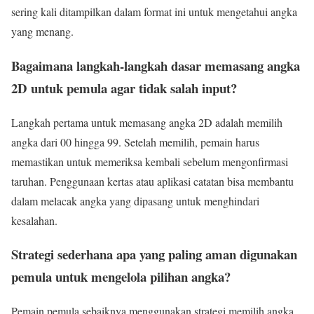
sering kali ditampilkan dalam format ini untuk mengetahui angka
yang menang.
Bagaimana langkah-langkah dasar memasang angka
2D untuk pemula agar tidak salah input?
Langkah pertama untuk memasang angka 2D adalah memilih
angka dari 00 hingga 99. Setelah memilih, pemain harus
memastikan untuk memeriksa kembali sebelum mengonfirmasi
taruhan. Penggunaan kertas atau aplikasi catatan bisa membantu
dalam melacak angka yang dipasang untuk menghindari
kesalahan.
Strategi sederhana apa yang paling aman digunakan
pemula untuk mengelola pilihan angka?
Pemain pemula sebaiknya menggunakan strategi memilih angka