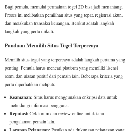
Bagi pemula, memulai permainan togel 2D bisa jadi menantang.
Proses ini melibatkan pemilihan situs yang tepat, registrasi akun,
dan melakukan transaksi keuangan. Berikut adalah langkah-
langkah yang perlu diikuti.
Panduan Memilih Situs Togel Terpercaya
Memilih situs togel yang terpercaya adalah langkah pertama yang
penting. Pemula harus mencari platform yang memiliki lisensi
resmi dan ulasan positif dari pemain lain. Beberapa kriteria yang
perlu diperhatikan meliputi:
Keamanan:
Situs harus menggunakan enkripsi data untuk
melindungi informasi pengguna.
Reputasi:
Cek forum dan review online untuk tahu
pengalaman pemain lain.
Layanan Pelanggan:
Pastikan ada dukungan pelanggan yang