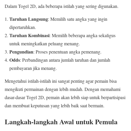
Dalam Togel 2D, ada beberapa istilah yang sering digunakan.
Taruhan Langsung
: Memilih satu angka yang ingin
dipertaruhkan.
Taruhan Kombinasi
: Memilih beberapa angka sekaligus
untuk meningkatkan peluang menang.
Pengundian
: Proses penentuan angka pemenang.
Odds
: Perbandingan antara jumlah taruhan dan jumlah
pembayaran jika menang.
Mengetahui istilah-istilah ini sangat penting agar pemain bisa
mengikuti permainan dengan lebih mudah. Dengan memahami
dasar-dasar Togel 2D, pemain akan lebih siap untuk berpartisipasi
dan membuat keputusan yang lebih baik saat bermain.
Langkah-langkah Awal untuk Pemula