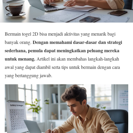
Bermain togel 2D bisa menjadi aktivitas yang menarik bagi
Dengan memahami dasar-dasar dan strategi
banyak orang.
sederhana, pemula dapat meningkatkan peluang mereka
untuk menang.
Artikel ini akan membahas langkah-langkah
awal yang dapat diambil serta tips untuk bermain dengan cara
yang bertanggung jawab.