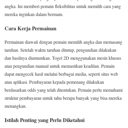
angka. Ini memberi pemain fleksibilitas untuk memilih cara yang
mereka inginkan dalam bermain.
Cara Kerja Permainan
Permainan diawali dengan pemain memilih angka dan memasang
taruhan. Setelah waktu taruhan ditutup, pengundian dilakukan
dan hasilnya diumumkan. Togel 2D menggunakan mesin khusus
atau pengundian manual untuk memastikan keadilan. Pemain
dapat mengecek hasil melalui berbagai media, seperti situs web
atau aplikasi. Pembayaran kepada pemenang dilakukan
berdasarkan odds yang telah ditentukan. Pemain perlu memahami
struktur pembayaran untuk tahu berapa banyak yang bisa mereka
menangkan.
Istilah Penting yang Perlu Diketahui