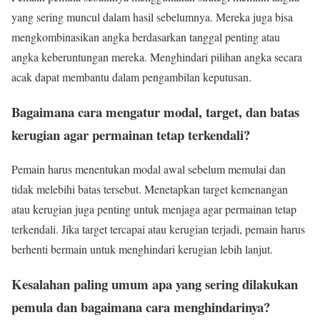
yang sering muncul dalam hasil sebelumnya. Mereka juga bisa
mengkombinasikan angka berdasarkan tanggal penting atau
angka keberuntungan mereka. Menghindari pilihan angka secara
acak dapat membantu dalam pengambilan keputusan.
Bagaimana cara mengatur modal, target, dan batas
kerugian agar permainan tetap terkendali?
Pemain harus menentukan modal awal sebelum memulai dan
tidak melebihi batas tersebut. Menetapkan target kemenangan
atau kerugian juga penting untuk menjaga agar permainan tetap
terkendali. Jika target tercapai atau kerugian terjadi, pemain harus
berhenti bermain untuk menghindari kerugian lebih lanjut.
Kesalahan paling umum apa yang sering dilakukan
pemula dan bagaimana cara menghindarinya?