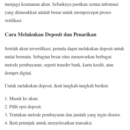
menjaga keamanan akun. Sebaiknya pastikan semua informasi
yang dimasukkan adalah benar untuk mempercepat proses
verifikasi.
Cara Melakukan Deposit dan Penarikan
Setelah akun terverifikasi, pemula dapat melakukan deposit untuk
mulai bermain. Sebagian besar situs menawarkan berbagai
metode pembayaran, seperti transfer bank, kartu kredit, atau
dompet digital.
Untuk melakukan deposit, ikuti langkah-langkah berikut:
Masuk ke akun.
Pilih opsi deposit.
Tentukan metode pembayaran dan jumlah yang ingin disetor.
Ikuti petunjuk untuk menyelesaikan transaksi.