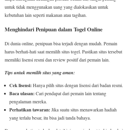
untuk tidak menggunakan uang yang dialokasikan untuk
kebutuhan lain seperti makanan atau tagihan.
Menghindari Penipuan dalam Togel Online
Di dunia online, penipuan bisa terjadi dengan mudah. Pemain
harus berhati-hati saat memilih situs togel. Pastikan situs tersebut
memiliki lisensi resmi dan review positif dari pemain lain.
Tips untuk memilih situs yang aman:
Cek lisensi:
Hanya pilih situs dengan lisensi dari badan resmi.
Baca ulasan:
Cari pendapat dari pemain lain tentang
pengalaman mereka.
Perhatikan tawaran:
Jika suatu situs menawarkan hadiah
yang terlalu besar, itu bisa jadi tanda bahaya.