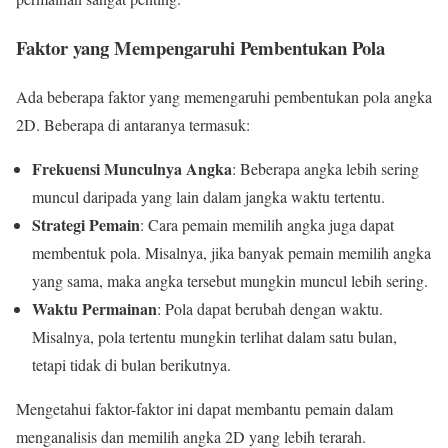
Faktor yang Mempengaruhi Pembentukan Pola
Ada beberapa faktor yang memengaruhi pembentukan pola angka
2D. Beberapa di antaranya termasuk:
Frekuensi Munculnya Angka
: Beberapa angka lebih sering
muncul daripada yang lain dalam jangka waktu tertentu.
Strategi Pemain
: Cara pemain memilih angka juga dapat
membentuk pola. Misalnya, jika banyak pemain memilih angka
yang sama, maka angka tersebut mungkin muncul lebih sering.
Waktu Permainan
: Pola dapat berubah dengan waktu.
Misalnya, pola tertentu mungkin terlihat dalam satu bulan,
tetapi tidak di bulan berikutnya.
Mengetahui faktor-faktor ini dapat membantu pemain dalam
menganalisis dan memilih angka 2D yang lebih terarah.