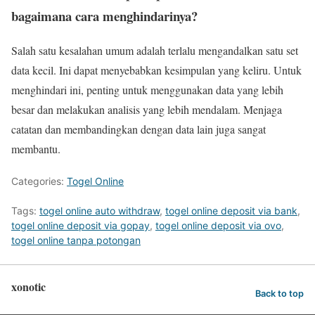
bagaimana cara menghindarinya?
Salah satu kesalahan umum adalah terlalu mengandalkan satu set
data kecil. Ini dapat menyebabkan kesimpulan yang keliru. Untuk
menghindari ini, penting untuk menggunakan data yang lebih
besar dan melakukan analisis yang lebih mendalam. Menjaga
catatan dan membandingkan dengan data lain juga sangat
membantu.
Categories:
Togel Online
Tags:
togel online auto withdraw
,
togel online deposit via bank
,
togel online deposit via gopay
,
togel online deposit via ovo
,
togel online tanpa potongan
xonotic
Back to top