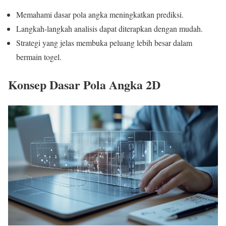
Memahami dasar pola angka meningkatkan prediksi.
Langkah-langkah analisis dapat diterapkan dengan mudah.
Strategi yang jelas membuka peluang lebih besar dalam
bermain togel.
Konsep Dasar Pola Angka 2D