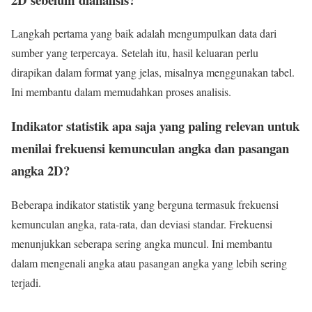
Langkah pertama yang baik adalah mengumpulkan data dari
sumber yang terpercaya. Setelah itu, hasil keluaran perlu
dirapikan dalam format yang jelas, misalnya menggunakan tabel.
Ini membantu dalam memudahkan proses analisis.
Indikator statistik apa saja yang paling relevan untuk
menilai frekuensi kemunculan angka dan pasangan
angka 2D?
Beberapa indikator statistik yang berguna termasuk frekuensi
kemunculan angka, rata-rata, dan deviasi standar. Frekuensi
menunjukkan seberapa sering angka muncul. Ini membantu
dalam mengenali angka atau pasangan angka yang lebih sering
terjadi.