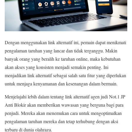
Dengan menggunakan link alternatif ini, pemain dapat menikmati
pengalaman taruhan yang lancar dan tidak terganggu. Makin
banyak orang yang beralih ke taruhan online, maka kebutuhan
akan akses yang konsisten menjadi semakin penting. Ini
menjadikan link alternatif sebagai salah satu fitur yang diperlukan
untuk menjaga kenyamanan dan kesenangan dalam bermain.
Menjelajahi lebih dalam tentang link alternatif agen judi Not.1 JP
Anti Blokir akan memberikan wawasan yang berguna bagi para
penjudi. Mereka akan menemukan cara untuk mengoptimalkan
pengalaman taruhan mereka dan tetap terhubung dengan aksi
terbaru di dunia olahraga.