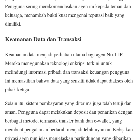
Pengguna sering merekomendasikan agen ini kepada teman dan
keluarga, menambah bukti kuat mengenai reputasi baik yang
dimiliki.
Keamanan Data dan Transaksi
Keamanan data menjadi perhatian utama bagi agen No.1 JP.
Mereka menggunakan teknologi enkripsi terkini untuk
melindungi informasi pribadi dan transaksi keuangan pengguna.
Ini memastikan bahwa data yang sensitif tidak dapat diakses oleh
pihak ketiga.
Selain itu, sistem pembayaran yang diterima juga telah teruji dan
aman. Pengguna dapat melakukan deposit dan penarikan dengan
berbagai metode, termasuk transfer bank dan e-wallet, yang
membuat pengalaman bertaruh menjadi lebih nyaman. Kebijakan
privasi agen pun jelas menjelaskan perlindungan yang diberikan