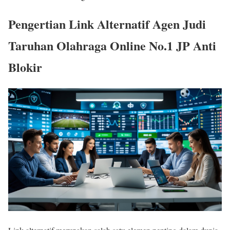
Pengertian Link Alternatif Agen Judi
Taruhan Olahraga Online No.1 JP Anti
Blokir