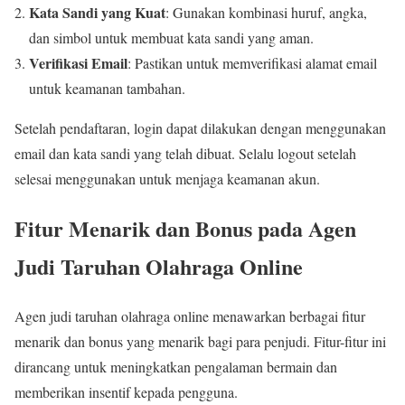
Kata Sandi yang Kuat
: Gunakan kombinasi huruf, angka,
dan simbol untuk membuat kata sandi yang aman.
Verifikasi Email
: Pastikan untuk memverifikasi alamat email
untuk keamanan tambahan.
Setelah pendaftaran, login dapat dilakukan dengan menggunakan
email dan kata sandi yang telah dibuat. Selalu logout setelah
selesai menggunakan untuk menjaga keamanan akun.
Fitur Menarik dan Bonus pada Agen
Judi Taruhan Olahraga Online
Agen judi taruhan olahraga online menawarkan berbagai fitur
menarik dan bonus yang menarik bagi para penjudi. Fitur-fitur ini
dirancang untuk meningkatkan pengalaman bermain dan
memberikan insentif kepada pengguna.