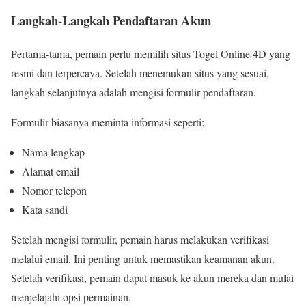
Langkah-Langkah Pendaftaran Akun
Pertama-tama, pemain perlu memilih situs Togel Online 4D yang
resmi dan terpercaya. Setelah menemukan situs yang sesuai,
langkah selanjutnya adalah mengisi formulir pendaftaran.
Formulir biasanya meminta informasi seperti:
Nama lengkap
Alamat email
Nomor telepon
Kata sandi
Setelah mengisi formulir, pemain harus melakukan verifikasi
melalui email. Ini penting untuk memastikan keamanan akun.
Setelah verifikasi, pemain dapat masuk ke akun mereka dan mulai
menjelajahi opsi permainan.