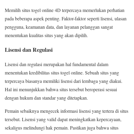
Memilih situs togel online 4D terpercaya memerlukan perhatian
pada beberapa aspek penting. Faktor-faktor seperti lisensi, ulasan
pengguna, keamanan data, dan layanan pelanggan sangat
menentukan kualitas situs yang akan dipilih.
Lisensi dan Regulasi
Lisensi dan regulasi merupakan hal fundamental dalam
menentukan kredibilitas situs togel online. Sebuah situs yang
terpercaya biasanya memiliki lisensi dari lembaga yang diakui.
Hal ini menunjukkan bahwa situs tersebut beroperasi sesuai
dengan hukum dan standar yang ditetapkan.
Pemain sebaiknya mengecek informasi lisensi yang tertera di situs
tersebut. Lisensi yang valid dapat meningkatkan kepercayaan,
sekaligus melindungi hak pemain. Pastikan juga bahwa situs