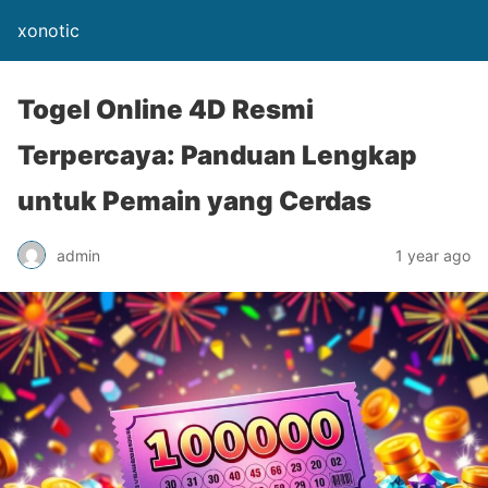
xonotic
Togel Online 4D Resmi
Terpercaya: Panduan Lengkap
untuk Pemain yang Cerdas
admin
1 year ago