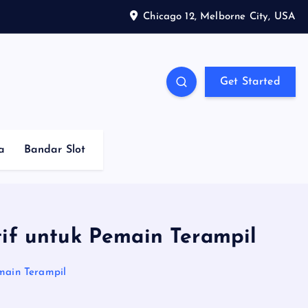
Chicago 12, Melborne City, USA
Get Started
a
Bandar Slot
tif untuk Pemain Terampil
emain Terampil