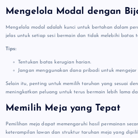
Mengelola Modal dengan Bij
Mengelola modal adalah kunci untuk bertahan dalam pe
jelas untuk setiap sesi bermain dan tidak melebihi batas t
Tips:
Tentukan batas kerugian harian.
Jangan menggunakan dana pribadi untuk mengejar 
Selain itu, penting untuk memilih taruhan yang sesuai d
meningkatkan peluang untuk terus bermain lebih lama d
Memilih Meja yang Tepat
Pemilihan meja dapat memengaruhi hasil permainan secar
keterampilan lawan dan struktur taruhan meja yang dipili