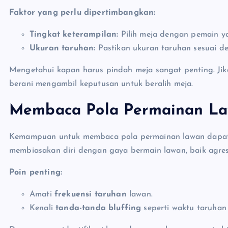
Faktor yang perlu dipertimbangkan:
Tingkat keterampilan:
Pilih meja dengan pemain y
Ukuran taruhan:
Pastikan ukuran taruhan sesuai d
Mengetahui kapan harus pindah meja sangat penting. Ji
berani mengambil keputusan untuk beralih meja.
Membaca Pola Permainan L
Kemampuan untuk membaca pola permainan lawan dapat 
membiasakan diri dengan gaya bermain lawan, baik agres
Poin penting:
Amati
frekuensi taruhan
lawan.
Kenali
tanda-tanda bluffing
seperti waktu taruhan