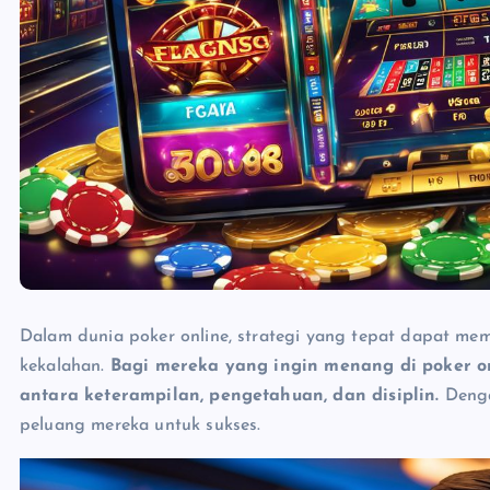
Dalam dunia poker online, strategi yang tepat dapat m
kekalahan.
Bagi mereka yang ingin menang di poker o
antara keterampilan, pengetahuan, dan disiplin.
Denga
peluang mereka untuk sukses.