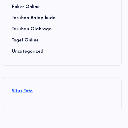
Poker Online
Taruhan Balap kuda
Taruhan Olahraga
Togel Online
Uncategorized
Situs Toto