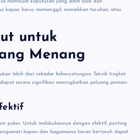
isa membuat keputusan yang lebih baik dan
i kapan harus memanggil, menaikkan taruhan, atau
jut untuk
uang Menang
n lebih dari sekadar keberuntungan. Teknik tingkat
i dapat secara signifikan meningkatkan peluang pemain
ektif
ain poker. Untuk melakukannya dengan efektif, penting
Mengamati kapan dan bagaimana lawan bertaruh dapat