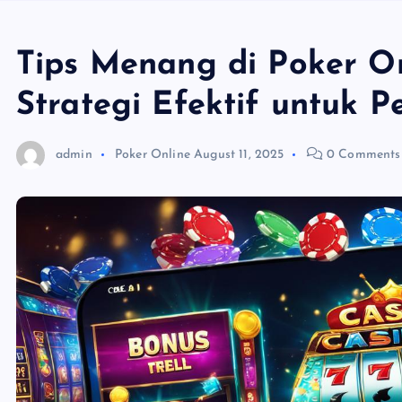
Tips Menang di Poker On
Strategi Efektif untuk 
admin
Poker Online
August 11, 2025
0 Comments