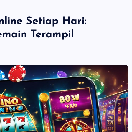
line Setiap Hari:
Pemain Terampil