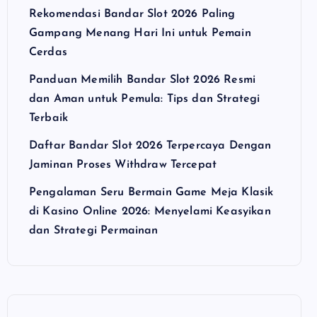
Rekomendasi Bandar Slot 2026 Paling
Gampang Menang Hari Ini untuk Pemain
Cerdas
Panduan Memilih Bandar Slot 2026 Resmi
dan Aman untuk Pemula: Tips dan Strategi
Terbaik
Daftar Bandar Slot 2026 Terpercaya Dengan
Jaminan Proses Withdraw Tercepat
Pengalaman Seru Bermain Game Meja Klasik
di Kasino Online 2026: Menyelami Keasyikan
dan Strategi Permainan