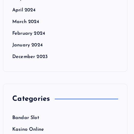
April 2024
March 2024
February 2024
January 2024
December 2023
Categories
Bandar Slot
Kasino Online