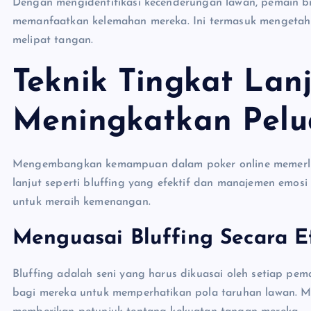
Dengan mengidentifikasi kecenderungan lawan, pemain b
memanfaatkan kelemahan mereka. Ini termasuk mengetahu
melipat tangan.
Teknik Tingkat Lan
Meningkatkan Pel
Mengembangkan kemampuan dalam poker online memerluka
lanjut seperti bluffing yang efektif dan manajemen emos
untuk meraih kemenangan.
Menguasai Bluffing Secara Ef
Bluffing adalah seni yang harus dikuasai oleh setiap pem
bagi mereka untuk memperhatikan pola taruhan lawan. 