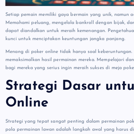
Setiap pemain memiliki gaya bermain yang unik, namun 
Memahami peluang, mengelola bankroll dengan bijak, d
dapat diandalkan untuk meraih kemenangan. Pengetahu
kunci untuk menciptakan keuntungan jangka panjang.
Menang di poker online tidak hanya soal keberuntungan
memaksimalkan hasil permainan mereka. Mempelajari dan m
bagi mereka yang serius ingin meraih sukses di meja poke
Strategi Dasar unt
Online
Strategi yang tepat sangat penting dalam permainan pok
pola permainan lawan adalah langkah awal yang harus di