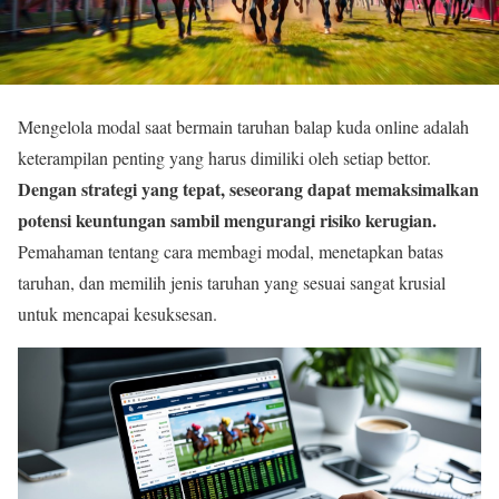
Mengelola modal saat bermain taruhan balap kuda online adalah
keterampilan penting yang harus dimiliki oleh setiap bettor.
Dengan strategi yang tepat, seseorang dapat memaksimalkan
potensi keuntungan sambil mengurangi risiko kerugian.
Pemahaman tentang cara membagi modal, menetapkan batas
taruhan, dan memilih jenis taruhan yang sesuai sangat krusial
untuk mencapai kesuksesan.