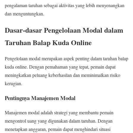
pengalaman taruhan sebagai aktivitas yang lebih menyenangkan
dan menguntungkan.
Dasar-dasar Pengelolaan Modal dalam
Taruhan Balap Kuda Online
Pengelolaan modal merupakan aspek penting dalam taruhan balap
kuda online. Dengan pemahaman yang tepat, pemain dapat
meningkatkan peluang keberhasilan dan meminimalkan risiko
kerugian.
Pentingnya Manajemen Modal
Manajemen modal adalah strategi yang membantu pemain
mengontrol uang yang digunakan dalam taruhan. Dengan
menetapkan anggaran, pemain dapat menghindari situasi