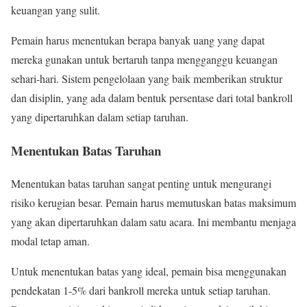
keuangan yang sulit.
Pemain harus menentukan berapa banyak uang yang dapat
mereka gunakan untuk bertaruh tanpa mengganggu keuangan
sehari-hari. Sistem pengelolaan yang baik memberikan struktur
dan disiplin, yang ada dalam bentuk persentase dari total bankroll
yang dipertaruhkan dalam setiap taruhan.
Menentukan Batas Taruhan
Menentukan batas taruhan sangat penting untuk mengurangi
risiko kerugian besar. Pemain harus memutuskan batas maksimum
yang akan dipertaruhkan dalam satu acara. Ini membantu menjaga
modal tetap aman.
Untuk menentukan batas yang ideal, pemain bisa menggunakan
pendekatan 1-5% dari bankroll mereka untuk setiap taruhan.