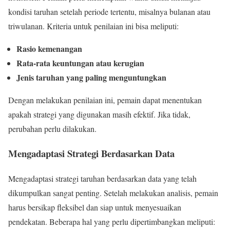
kondisi taruhan setelah periode tertentu, misalnya bulanan atau
triwulanan. Kriteria untuk penilaian ini bisa meliputi:
Rasio kemenangan
Rata-rata keuntungan atau kerugian
Jenis taruhan yang paling menguntungkan
Dengan melakukan penilaian ini, pemain dapat menentukan
apakah strategi yang digunakan masih efektif. Jika tidak,
perubahan perlu dilakukan.
Mengadaptasi Strategi Berdasarkan Data
Mengadaptasi strategi taruhan berdasarkan data yang telah
dikumpulkan sangat penting. Setelah melakukan analisis, pemain
harus bersikap fleksibel dan siap untuk menyesuaikan
pendekatan. Beberapa hal yang perlu dipertimbangkan meliputi: