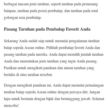
berbagai macam jenis taruhan, seperti taruhan pada pemenang
balapan, taruhan pada posisi pembalap, dan taruhan pada total
golongan usia pembalap.
Pasang Taruhan pada Pembalap Favorit Anda
Sekarang Anda sudah siap untuk memulai pengalaman taruhan
balap sepeda Asean online. Pilihlah pembalap favorit Anda dan
pasang taruhan pada mereka. Anda dapat memilih jumlah taruhan
Anda dan menentukan jenis taruhan yang ingin Anda pasang.
Pastikan untuk mengikuti panduan dan aturan taruhan yang
berlaku di situs taruhan tersebut.
Dengan mengikuti panduan ini, Anda dapat memulai petualangan
taruhan balap sepeda Asean online dengan percaya diri. Jangan
lupa untuk bermain dengan bijak dan bertanggung jawab. Selamat
mencoba!