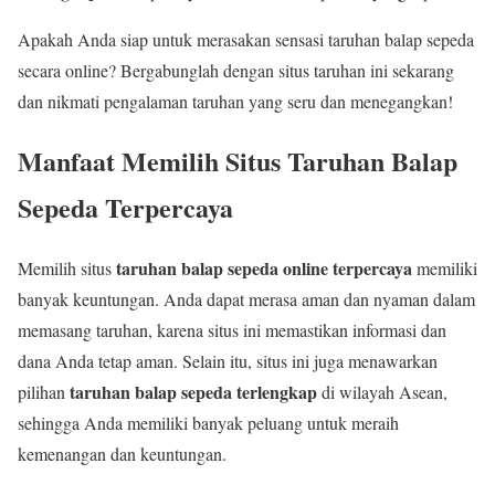
Apakah Anda siap untuk merasakan sensasi taruhan balap sepeda
secara online? Bergabunglah dengan situs taruhan ini sekarang
dan nikmati pengalaman taruhan yang seru dan menegangkan!
Manfaat Memilih Situs Taruhan Balap
Sepeda Terpercaya
taruhan balap sepeda online terpercaya
Memilih situs
memiliki
banyak keuntungan. Anda dapat merasa aman dan nyaman dalam
memasang taruhan, karena situs ini memastikan informasi dan
dana Anda tetap aman. Selain itu, situs ini juga menawarkan
taruhan balap sepeda terlengkap
pilihan
di wilayah Asean,
sehingga Anda memiliki banyak peluang untuk meraih
kemenangan dan keuntungan.