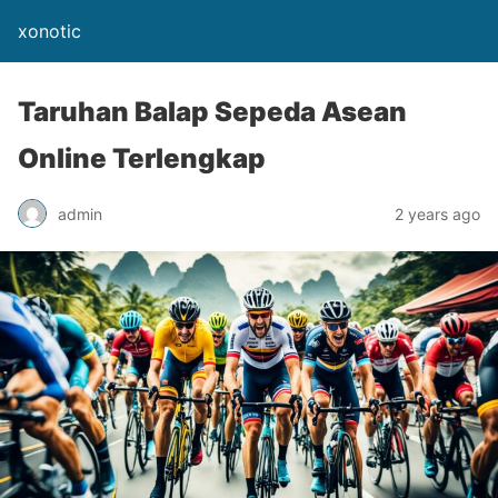
xonotic
Taruhan Balap Sepeda Asean
Online Terlengkap
admin
2 years ago