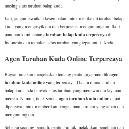
masing situs taruhan balap kuda.
Jadi, jangan lewatkan kesempatan untuk menikmati taruhan balap
kuda yang mengasyikkan dan berpotensi menguntungkan. Ikuti
taruhan balap kuda terpercaya
panduan kami tentang
di
Indonesia dan temukan situs taruhan yang tepat untuk Anda.
Agen Taruhan Kuda Online Terpercaya
agen
Bagian ini akan menjelaskan tentang pentingnya memilih
taruhan kuda online
yang terpercaya. Dalam dunia taruhan
balap kuda, ada banyak situs taruhan yang menawarkan layanan
agen taruhan kuda online
mereka. Namun, tidak semua
dapat
dipercaya untuk memberikan pengalaman taruhan yang aman dan
menguntungkan.
Sebagai seorang penjudi, penting untuk melakukan penelitian dan