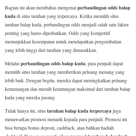
perbandingan odds balap
Bagian ini akan membahas mengenai
kuda
di situs taruhan yang terpercaya. Ketika memilih situs
taruhan balap kuda, perbandingan odds menjadi salah satu faktor
penting yang harus diperhatikan. Odds yang kompetitif
menunjukkan kesempatan untuk mendapatkan pengembalian
yang lebih tinggi dari taruhan yang dimasukkan.
perbandingan odds balap kuda
Melalui
, para penjudi dapat
memilih situs taruhan yang memberikan peluang menang yang
lebih baik. Dengan begitu, mereka dapat meningkatkan peluang
kemenangan dan meraih keuntungan maksimal dari taruhan balap
kuda yang mereka pasang.
taruhan balap kuda terpercaya
Tidak hanya itu, situs
juga
menawarkan promosi menarik kepada para penjudi. Promosi ini
bisa berupa bonus deposit, cashback, atau bahkan hadiah