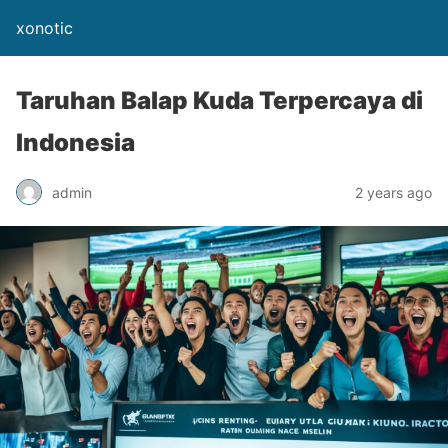
xonotic
Taruhan Balap Kuda Terpercaya di
Indonesia
admin
2 years ago