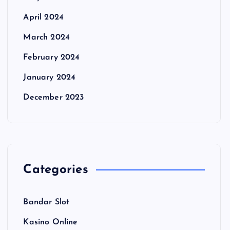
April 2024
March 2024
February 2024
January 2024
December 2023
Categories
Bandar Slot
Kasino Online