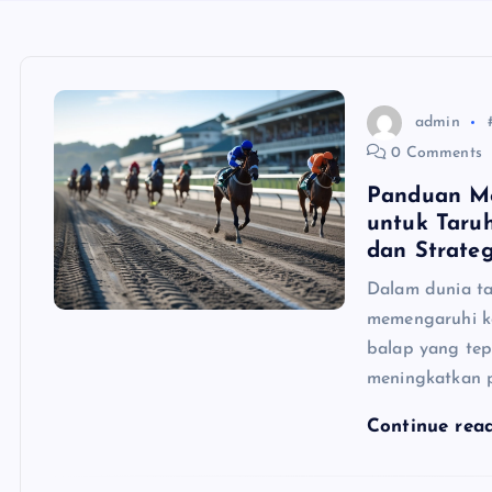
admin
0 Comments
Panduan Me
untuk Taruh
dan Strateg
Dalam dunia ta
memengaruhi ke
balap yang tep
meningkatkan 
Continue rea