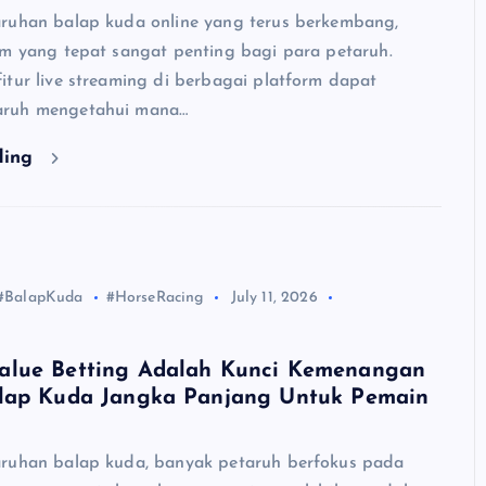
ruhan balap kuda online yang terus berkembang,
rm yang tepat sangat penting bagi para petaruh.
itur live streaming di berbagai platform dapat
ruh mengetahui mana…
ding
#BalapKuda
#HorseRacing
July 11, 2026
lue Betting Adalah Kunci Kemenangan
lap Kuda Jangka Panjang Untuk Pemain
ruhan balap kuda, banyak petaruh berfokus pada