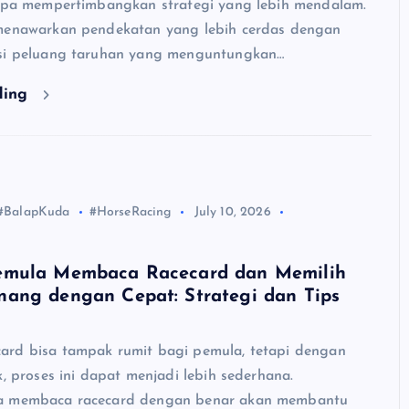
anpa mempertimbangkan strategi yang lebih mendalam.
menawarkan pendekatan yang lebih cerdas dengan
asi peluang taruhan yang menguntungkan…
ding
#BalapKuda
#HorseRacing
July 10, 2026
emula Membaca Racecard dan Memilih
ang dengan Cepat: Strategi dan Tips
rd bisa tampak rumit bagi pemula, tetapi dengan
k, proses ini dapat menjadi lebih sederhana.
a membaca racecard dengan benar akan membantu