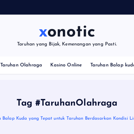
r
xonotic
Taruhan yang Bijak, Kemenangan yang Pasti.
Taruhan Olahraga
Kasino Online
Taruhan Balap kud
Tag #TaruhanOlahraga
Balap Kuda yang Tepat untuk Taruhan Berdasarkan Kondisi Lint