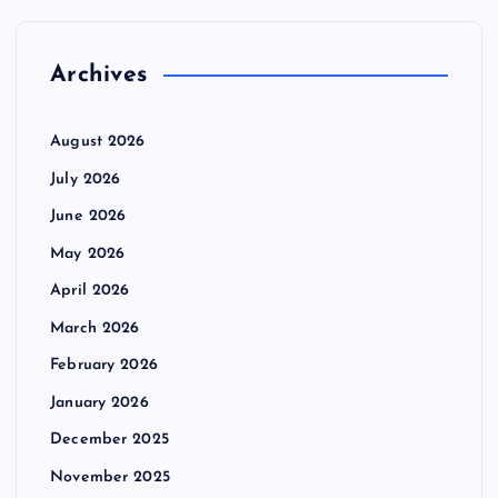
Archives
August 2026
July 2026
June 2026
May 2026
April 2026
March 2026
February 2026
January 2026
December 2025
November 2025