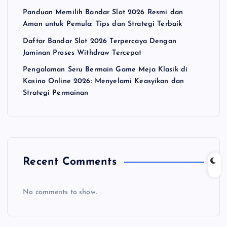
Panduan Memilih Bandar Slot 2026 Resmi dan
Aman untuk Pemula: Tips dan Strategi Terbaik
Daftar Bandar Slot 2026 Terpercaya Dengan
Jaminan Proses Withdraw Tercepat
Pengalaman Seru Bermain Game Meja Klasik di
Kasino Online 2026: Menyelami Keasyikan dan
Strategi Permainan
Recent Comments
No comments to show.