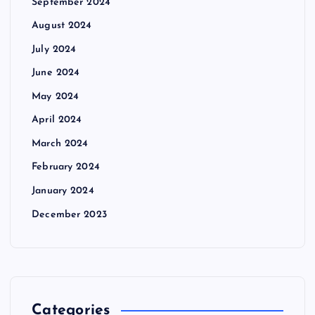
September 2024
August 2024
July 2024
June 2024
May 2024
April 2024
March 2024
February 2024
January 2024
December 2023
Categories