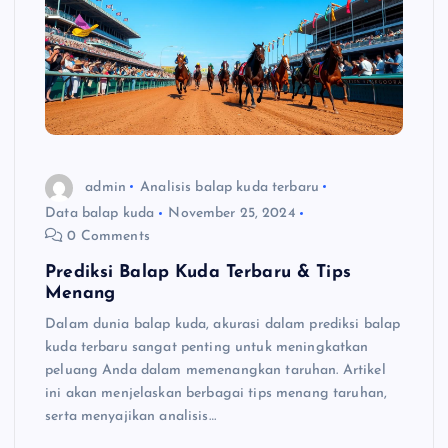
admin
Analisis balap kuda terbaru
Data balap kuda
November 25, 2024
0 Comments
Prediksi Balap Kuda Terbaru & Tips
Menang
Dalam dunia balap kuda, akurasi dalam prediksi balap
kuda terbaru sangat penting untuk meningkatkan
peluang Anda dalam memenangkan taruhan. Artikel
ini akan menjelaskan berbagai tips menang taruhan,
serta menyajikan analisis…