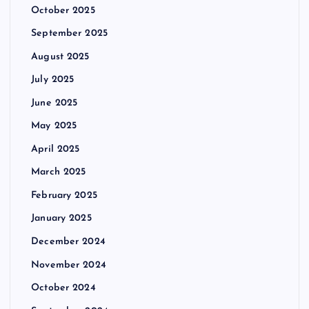
October 2025
September 2025
August 2025
July 2025
June 2025
May 2025
April 2025
March 2025
February 2025
January 2025
December 2024
November 2024
October 2024