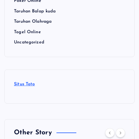
Poker Online
Taruhan Balap kuda
Taruhan Olahraga
Togel Online
Uncategorized
Situs Toto
Other Story