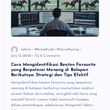
admin
#BalapKuda
#HorseRacing
July 13, 2026
0 Comments
Cara Mengidentifikasi Beaten Favourite
yang Berpotensi Menang di Balapan
Berikutnya: Strategi dan Tips Efektif
Mengidentifikasi beaten favourite yang berpotensi
menang di balapan berikutnya memerlukan analisis
cermat. Dalam dunia balap, seringkali ada horse yang
menjadi favorit, namun tidak memenuhi harapan
dalam pertandingan sebelumnya. Mengenali faktor-