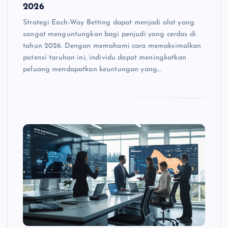
2026
Strategi Each-Way Betting dapat menjadi alat yang
sangat menguntungkan bagi penjudi yang cerdas di
tahun 2026. Dengan memahami cara memaksimalkan
potensi taruhan ini, individu dapat meningkatkan
peluang mendapatkan keuntungan yang…