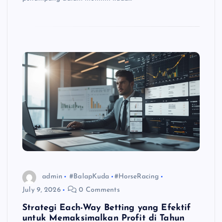
admin
#BalapKuda
#HorseRacing
July 9, 2026
0 Comments
Strategi Each-Way Betting yang Efektif
untuk Memaksimalkan Profit di Tahun