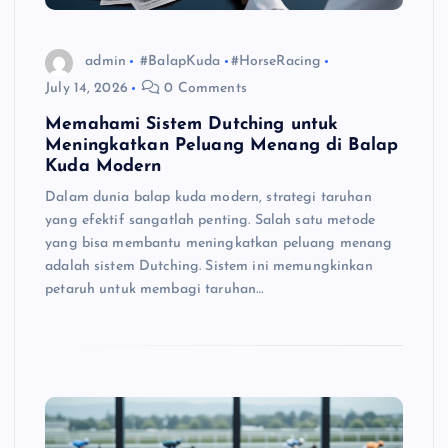
admin
#BalapKuda
#HorseRacing
July 14, 2026
0 Comments
Memahami Sistem Dutching untuk
Meningkatkan Peluang Menang di Balap
Kuda Modern
Dalam dunia balap kuda modern, strategi taruhan
yang efektif sangatlah penting. Salah satu metode
yang bisa membantu meningkatkan peluang menang
adalah sistem Dutching. Sistem ini memungkinkan
petaruh untuk membagi taruhan…