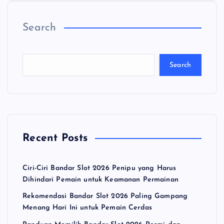
Search
Search
Recent Posts
Ciri-Ciri Bandar Slot 2026 Penipu yang Harus
Dihindari Pemain untuk Keamanan Permainan
Rekomendasi Bandar Slot 2026 Paling Gampang
Menang Hari Ini untuk Pemain Cerdas