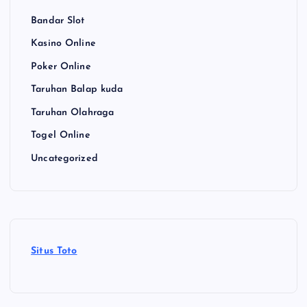
Bandar Slot
Kasino Online
Poker Online
Taruhan Balap kuda
Taruhan Olahraga
Togel Online
Uncategorized
Situs Toto