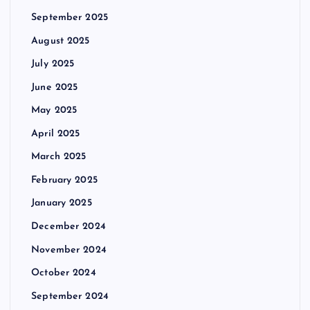
September 2025
August 2025
July 2025
June 2025
May 2025
April 2025
March 2025
February 2025
January 2025
December 2024
November 2024
October 2024
September 2024