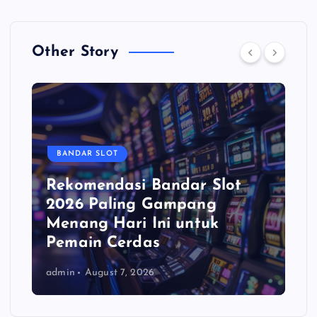
Other Story
BANDAR SLOT
Rekomendasi Bandar Slot
2026 Paling Gampang
Menang Hari Ini untuk
Pemain Cerdas
admin
August 7, 2026