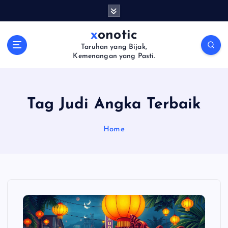
S
k
i
xonotic
p
Taruhan yang Bijak,
t
Kemenangan yang Pasti.
o
c
o
n
Tag Judi Angka Terbaik
t
e
Home
n
t