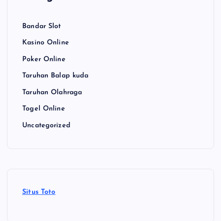
Bandar Slot
Kasino Online
Poker Online
Taruhan Balap kuda
Taruhan Olahraga
Togel Online
Uncategorized
Situs Toto