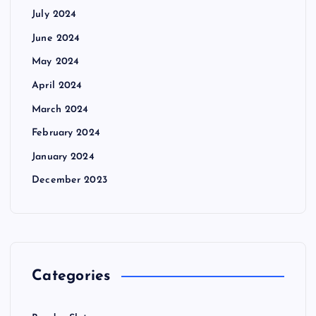
July 2024
June 2024
May 2024
April 2024
March 2024
February 2024
January 2024
December 2023
Categories