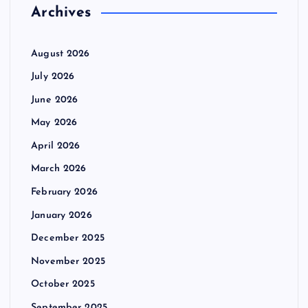
Archives
August 2026
July 2026
June 2026
May 2026
April 2026
March 2026
February 2026
January 2026
December 2025
November 2025
October 2025
September 2025