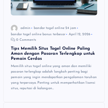
admin
bandar togel online 24 jam
bandar togel online bonus terbesar
April 12, 2026
0 Comments
Tips Memilih Situs Togel Online Paling
Aman dengan Pasaran Terlengkap untuk
Pemain Cerdas
Memilih situs togel online yang aman dan memiliki
pasaran terlengkap adalah langkah penting bagi
pemain yang ingin mendapatkan pengalaman taruhan
yang terpercaya. Penting untuk memperhatikan lisensi
situs, reputasi di kalangan…