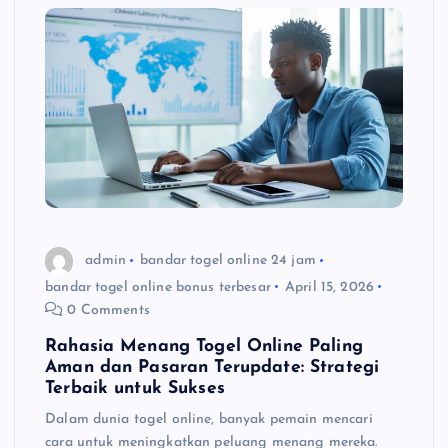
admin
bandar togel online 24 jam
bandar togel online bonus terbesar
April 15, 2026
0 Comments
Rahasia Menang Togel Online Paling
Aman dan Pasaran Terupdate: Strategi
Terbaik untuk Sukses
Dalam dunia togel online, banyak pemain mencari
cara untuk meningkatkan peluang menang mereka.