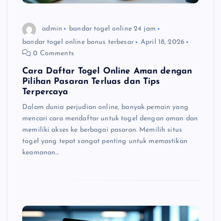
admin
bandar togel online 24 jam
bandar togel online bonus terbesar
April 18, 2026
0 Comments
Cara Daftar Togel Online Aman dengan
Pilihan Pasaran Terluas dan Tips
Terpercaya
Dalam dunia perjudian online, banyak pemain yang
mencari cara mendaftar untuk togel dengan aman dan
memiliki akses ke berbagai pasaran. Memilih situs
togel yang tepat sangat penting untuk memastikan
keamanan…